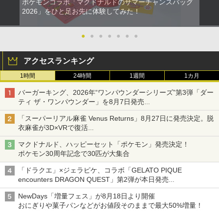
ポケモンコラボ「マクドナルドのサマーチャンスバッグ
2026」をひと足お先に体験してみた！
●
●
●
●
●
●
●
アクセスランキング
1時間
24時間
1週間
1カ月
バーガーキング、2026年“ワンパウンダーシリーズ”第3弾「ダー
ティ ザ・ワンパウンダー」を8月7日発売
「特製ガーリックマヨソース」を使用した超大型チーズバーガー
「スーパーリアル麻雀 Venus Returns」8月27日に発売決定。脱
衣麻雀が3D×VRで復活
発売から2週間は20%オフになるセールが実施
マクドナルド、ハッピーセット「ポケモン」発売決定！
ポケモン30周年記念で30匹が大集合
「ドラクエ」×ジェラピケ、コラボ「GELATO PIQUE
encounters DRAGON QUEST」第2弾が本日発売
アイスカップに入ったスライムやわたぼう、ベビーサタンなどが
NewDays「増量フェス」が8月18日より開催
オリジナルアートで登場
おにぎりや菓子パンなどがお値段そのままで最大50%増量！