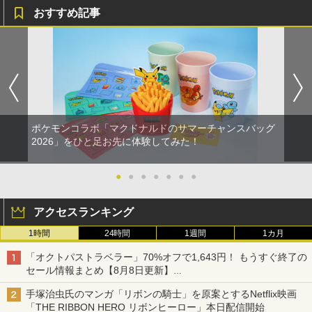
おすすめ記事
ポケモンコラボ「マクドナルドのサマーチャンスバッグ
2026」をひと足お先に体験してみた！
●
●
●
●
●
●
●
アクセスランキング
1時間
24時間
1週間
1カ月
「オクトパストラベラー」70%オフで1,643円！ もうすぐ終了の
セール情報まとめ【8月8日更新】
ニンテンドーeショップでは「大神 絶景版」が67%オフで990円
手塚治虫氏のマンガ「リボンの騎士」を原案とするNetflix映画
「THE RIBBON HERO リボンヒーロー」本日配信開始