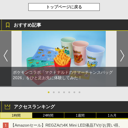
トップページに戻る
おすすめ記事
ポケモンコラボ「マクドナルドのサマーチャンスバッグ
2026」をひと足お先に体験してみた！
●
●
●
●
●
●
●
アクセスランキング
1時間
24時間
1週間
1カ月
【Amazonセール】REGZAの4K Mini LED液晶TVがお買い得。