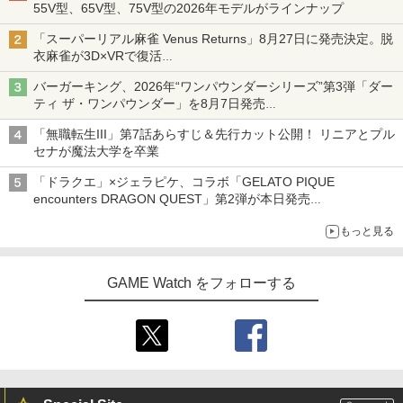
55V型、65V型、75V型の2026年モデルがラインナップ
「スーパーリアル麻雀 Venus Returns」8月27日に発売決定。脱
衣麻雀が3D×VRで復活
発売から2週間は20%オフになるセールが実施
バーガーキング、2026年“ワンパウンダーシリーズ”第3弾「ダー
ティ ザ・ワンパウンダー」を8月7日発売
「特製ガーリックマヨソース」を使用した超大型チーズバーガー
「無職転生III」第7話あらすじ＆先行カット公開！ リニアとプル
セナが魔法大学を卒業
「ドラクエ」×ジェラピケ、コラボ「GELATO PIQUE
encounters DRAGON QUEST」第2弾が本日発売
アイスカップに入ったスライムやわたぼう、ベビーサタンなどが
もっと見る
オリジナルアートで登場
GAME Watch をフォローする