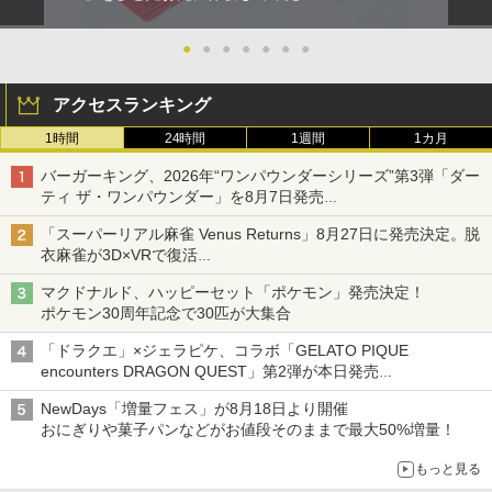
●
●
●
●
●
●
●
アクセスランキング
1時間
24時間
1週間
1カ月
バーガーキング、2026年“ワンパウンダーシリーズ”第3弾「ダー
ティ ザ・ワンパウンダー」を8月7日発売
「特製ガーリックマヨソース」を使用した超大型チーズバーガー
「スーパーリアル麻雀 Venus Returns」8月27日に発売決定。脱
衣麻雀が3D×VRで復活
発売から2週間は20%オフになるセールが実施
マクドナルド、ハッピーセット「ポケモン」発売決定！
ポケモン30周年記念で30匹が大集合
「ドラクエ」×ジェラピケ、コラボ「GELATO PIQUE
encounters DRAGON QUEST」第2弾が本日発売
アイスカップに入ったスライムやわたぼう、ベビーサタンなどが
NewDays「増量フェス」が8月18日より開催
オリジナルアートで登場
おにぎりや菓子パンなどがお値段そのままで最大50%増量！
もっと見る