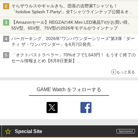
初回は「機動戦士ガンダム【HDリマスター版】」
そらザウルスやギャルきち、団長の吉野家Tシャツも！
「hololive Splash T-Party!」全Tシャツラインナップ公開＆オン
ライン販売開始
【Amazonセール】REGZAの4K Mini LED液晶TVがお買い得。
55V型、65V型、75V型の2026年モデルがラインナップ
バーガーキング、2026年“ワンパウンダーシリーズ”第3弾「ダー
ティ ザ・ワンパウンダー」を8月7日発売
「特製ガーリックマヨソース」を使用した超大型チーズバーガー
「オクトパストラベラー」70%オフで1,643円！ もうすぐ終了の
セール情報まとめ【8月8日更新】
ニンテンドーeショップでは「大神 絶景版」が67%オフで990円
もっと見る
GAME Watch をフォローする
Special Site