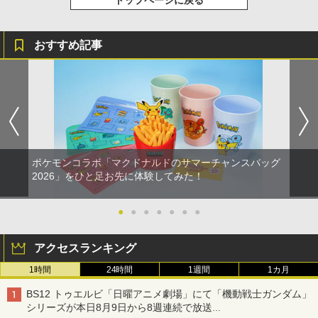
トップページに戻る
おすすめ記事
ポケモンコラボ「マクドナルドのサマーチャンスバッグ
2026」をひと足お先に体験してみた！
●
●
●
●
●
●
●
アクセスランキング
1時間
24時間
1週間
1カ月
BS12 トゥエルビ「日曜アニメ劇場」にて「機動戦士ガンダム」
シリーズが本日8月9日から8週連続で放送