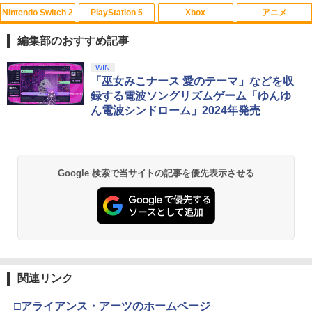
Nintendo Switch 2
PlayStation 5
Xbox
アニメ
【中古】サムライスピリッツ斬紅郎無双
【中古】Blu-ray▼リトル・マーメイド
1
1
剣 ベスト
ブルーレイディスク レンタル落ち
編集部のおすすめ記事
￥350
￥1,799
スプラトゥーン レイダース|オンライン
PlayStation 5 デジタル・エディション
【純正品】Xbox ワイヤレス コントロー
劇場版「鬼滅の刃」無限城編 第一章 猗
WIN
1
1
1
1
コード版
日本語専用 Console Language: Japan
ラー + USB-C® ケーブル
窩座再来 通常版 [Blu-ray]
「巫女みこナース 愛のテーマ」などを収
ese only (CFI-2200B01)
録する電波ソングリズムゲーム「ゆんゆ
￥5,832
￥8,300
￥3,982
ん電波シンドローム」2024年発売
リコリス・リコイル ぶくぶ おおきめ
2
￥55,000
エアコンカビとりすいすい（G型モデ
アクリルキーホルダー 01.錦木千束（制
2
ル、エアコンファン掃除ブラシ）スペア
服ver.）
ブラシカートリッジ1個付き
【純正品】Xbox ワイヤレス コントロー
2
￥880
スプラトゥーン レイダース -Switch2
劇場版「鬼滅の刃」無限城編 第一章 猗
Beast of Reincarnation -PS5 【特典】
ラー (ロボット ホワイト)
2
2
￥3,723
2
Google 検索で当サイトの記事を優先表示させる
窩座再来 通常版 [DVD]
プロダクトコード 封入
￥6,449
￥7,681
￥3,523
￥7,286
リコリス・リコイル ぶくぶ おおきめ
3
劇場版「鬼滅の刃」無限城編 第一章 猗
アクリルキーホルダー 06.井ノ上たきな
3
窩座再来(完全生産限定版)【Blu-ray】 [
（夏服ver.）
吾峠呼世晴 ]
【純正品】Xbox ワイヤレス コントロー
3
ラー (カーボンブラック)
￥880
Nintendo Switch 2(日本語・国内専用)
【Amazon.co.jp限定】劇場版モノノ怪
【純正品】ディスクドライブ(CFI-ZDD1
3
3
3
￥8,690
第三章 蛇神 (Amazon.co.jp限定オリジ
J) PlayStation 5
関連リンク
￥8,020
ナル三方背収納ケース付きコレクション)
￥55,871
(オリジナル特典:オリジナル巾着＋メー
￥11,980
□アライアンス・アーツのホームページ
リコリス・リコイル ぶくぶ おおきめ
4
カー特典:【坤と離】二振りの剣、十翼よ