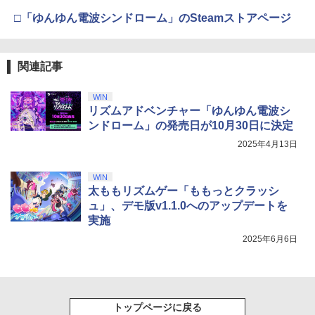
劇場版「鬼滅の刃」無限城編 第一章 猗
アクリルキーホルダー 05.錦木千束（夏
4
り来たる！スタジオ描き下ろしイラスト
□「ゆんゆん電波シンドローム」のSteamストアページ
窩座再来(通常版)【Blu-ray】 [ 吾峠呼世
【純正品】Xbox 充電式バッテリー + US
服ver.）
4
ボード付) [Blu-ray]
晴 ]
B-C ケーブル
【純正品】DualSense ワイヤレスコン
ニンテンドープリペイド番号 9000円|オ
4
￥880
4
￥10,780
トローラー ミッドナイト ブラック(CFI-
ンラインコード版
￥3,960
￥2,618
ZCT2J01)
関連記事
￥9,000
￥10,737
[Switch 2] ぽこ あ ポケモン エキスパン
WIN
5
劇場版「鬼滅の刃」無限城編 第一章 猗
4
TVアニメ 違国日記 Blu-ray 第1+2巻 セ
ションパス（ダウンロード版）※3,200
リズムアドベンチャー「ゆんゆん電波シ
5
窩座再来 完全生産限定版 [Blu-ray]
【国内正規品】Thrustmaster スラスト
ット
5
ポイントまでご利用可
ンドローム」の発売日が10月30日に決定
マスター TH8S シフター - PC、PS4、P
ニンテンドープリペイド番号 5000円|オ
5
￥8,698
【純正品】DualSense ワイヤレスコン
S5、PS5 Pro、Xbox One、Xbox Serie
2025年4月13日
ンラインコード版
5
￥19,800
￥4,400
トローラー(CFI-ZCT2J)
s X|S 対応の高精度 H パターン シフター
￥5,000
WIN
￥10,737
￥14,141
太ももリズムゲー「ももっとクラッシ
【Amazon.co.jp限定】劇場版モノノ怪
5
ュ」、デモ版v1.1.0へのアップデートを
第三章 蛇神 (オリジナル特典:オリジナル
実施
巾着＋メーカー特典:【坤と離】二振りの
剣、十翼より来たる！スタジオ描き下ろ
2025年6月6日
しイラストボード付) [DVD]
￥8,800
トップページに戻る