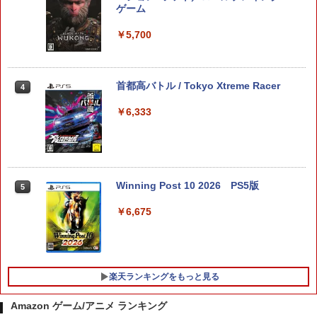
ゲーム
メトロイドプライム4 ビヨンド Nintend
3
o Switch 2 Edition
￥5,700
￥4,939
首都高バトル / Tokyo Xtreme Racer
4
￥6,333
Star Fox (スターフォックス)
4
￥5,327
Winning Post 10 2026 PS5版
5
￥6,675
[Switch 2] スプラトゥーン レイダース
5
（ダウンロード版）※4,800ポイントま
でご利用可 ■
￥6,480
楽天ランキングをもっと見る
Amazon ゲーム/アニメ ランキング