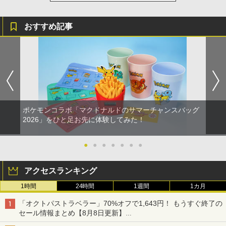
おすすめ記事
ポケモンコラボ「マクドナルドのサマーチャンスバッグ
2026」をひと足お先に体験してみた！
●
●
●
●
●
●
●
アクセスランキング
1時間
24時間
1週間
1カ月
「オクトパストラベラー」70%オフで1,643円！ もうすぐ終了の
セール情報まとめ【8月8日更新】
ニンテンドーeショップでは「大神 絶景版」が67%オフで990円