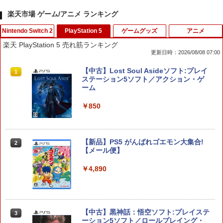
楽天市場 ゲーム/アニメ ランキング
Nintendo Switch 2
PlayStation 5
ゲームグッズ
アニメ
楽天 PlayStation 5 売れ筋ランキング
更新日時：2026/08/08 07:00
【マラソン期間ポイント2倍＆クーポン
【中古】Lost Soul Asideソフト:プレイ
1
1
あり】【スイッチ2対応ケースあり】 Ni
ステーション5ソフト／アクション・ゲ
ntendo Switch 2 Switch2 ケース 有機E
ーム
L シンプル 名入れ 名前入れ 本体 スイッ
チ ライト 任天堂 ニンテンドー 保護 カバ
￥850
ー 入れ物 コンパクト 収納
￥2,980
【新品】PS5 がんばれゴエモン大集合!
2
【メール便】
Nintendo Switch 2 ACアダプター
￥4,890
2
￥3,975
【中古】黒神話：悟空ソフト:プレイステ
3
ーション5ソフト／ロールプレイング・