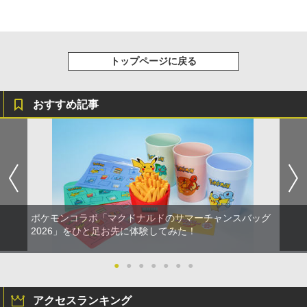
トップページに戻る
おすすめ記事
ポケモンコラボ「マクドナルドのサマーチャンスバッグ
2026」をひと足お先に体験してみた！
●
●
●
●
●
●
●
アクセスランキング