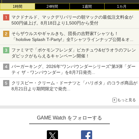
1時間
24時間
1週間
1カ月
マクドナルド、マックデリバリーの朝マックの最低注文料金が
500円値上げ。8月18日より1,500円から受付
そらザウルスやギャルきち、団長の吉野家Tシャツも！
「hololive Splash T-Party!」全Tシャツラインナップ公開＆オン
ライン販売開始
ファミマで「ポケモンフレンダ」ピカチュウ&ゼラオラのフレン
ダピックがもらえるキャンペーン開催！
バーガーキング、2026年“ワンパウンダーシリーズ”第3弾「ダー
ティ ザ・ワンパウンダー」を8月7日発売
「特製ガーリックマヨソース」を使用した超大型チーズバーガー
クリスピー・クリーム・ドーナツと「ハリポタ」のコラボ商品が
8月21日より期間限定で発売
組分け帽子ドーナツなど見た目も楽しい商品が登場
もっと見る
GAME Watch をフォローする