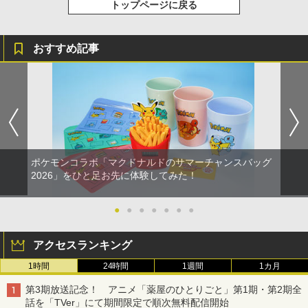
トップページに戻る
おすすめ記事
ポケモンコラボ「マクドナルドのサマーチャンスバッグ
2026」をひと足お先に体験してみた！
●
●
●
●
●
●
●
アクセスランキング
1時間
24時間
1週間
1カ月
第3期放送記念！ アニメ「薬屋のひとりごと」第1期・第2期全
話を「TVer」にて期間限定で順次無料配信開始