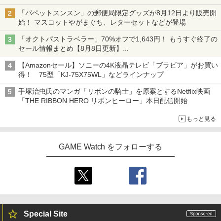
「パペットスンスン」の郵便局限定グッズが8月12日より販売開
始！ マスコットやがまぐち、レターセットなどが登場
「オクトパストラベラー」70%オフで1,643円！ もうすぐ終了の
セール情報まとめ【8月8日更新】
ニンテンドーeショップでは「大神 絶景版」が67%オフで990円
【Amazonセール】ソニーの4K液晶テレビ「ブラビア」がお買い
得！ 75型「KJ-75X75WL」などラインナップ
手塚治虫氏のマンガ「リボンの騎士」を原案とするNetflix映画
「THE RIBBON HERO リボンヒーロー」本日配信開始
もっと見る
GAME Watch をフォローする
Special Site