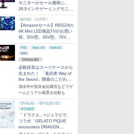
モニターがセール価格に。
26.5インチゲーミングモニタ
ー「ROG Strix OLED
セール
ハード
XG27ACDMS」限定モデルも
【Amazonセール】REGZAの
お買い得
4K Mini LED液晶TVがお買い
得。55V型、65V型、75V型
の2026年モデルがラインナ
PS5
Xbox SX
Switch2
ップ
WIN
【特別企画】
必殺技音はスーツケースから
生まれた！ 「鬼武者 Way of
the Sword」開発のこだわり
を目撃！
清水寺や安井金比羅宮などでゲ
ームとリアル風景を比較も
アパレル
ゲームグッズ
本日発売
「ドラクエ」×ジェラピケ、
コラボ「GELATO PIQUE
encounters DRAGON
QUEST」第2弾が本日発売