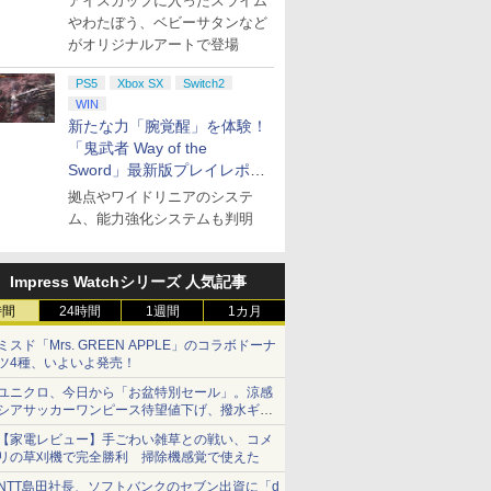
アイスカップに入ったスライム
やわたぼう、ベビーサタンなど
がオリジナルアートで登場
PS5
Xbox SX
Switch2
WIN
新たな力「腕覚醒」を体験！
「鬼武者 Way of the
Sword」最新版プレイレポー
ト
拠点やワイドリニアのシステ
ム、能力強化システムも判明
Impress Watchシリーズ 人気記事
時間
24時間
1週間
1カ月
ミスド「Mrs. GREEN APPLE」のコラボドーナ
ツ4種、いよいよ発売！
ユニクロ、今日から「お盆特別セール」。涼感
シアサッカーワンピース待望値下げ、撥水ギア
ショーツは1990円に
【家電レビュー】手ごわい雑草との戦い、コメ
リの草刈機で完全勝利 掃除機感覚で使えた
NTT島田社長、ソフトバンクのセブン出資に「d