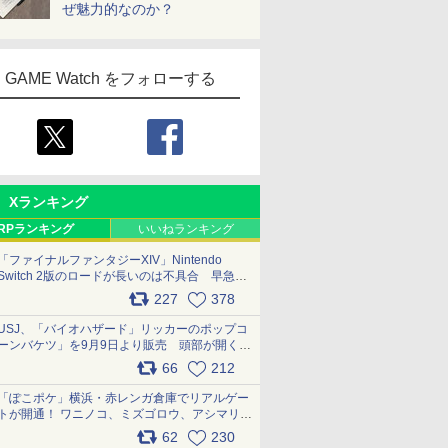
ぜ魅力的なのか？
GAME Watch をフォローする
Xランキング
RPランキング
いいねランキング
「ファイナルファンタジーXIV」Nintendo
Switch 2版のロードが長いのは不具合 早急に
アップデートできるよう対応中
227
378
pic.x.com/s9S3nRCAGa
USJ、「バイオハザード」リッカーのポップコ
ーンバケツ」を9月9日より販売 頭部が開く仕
組み。味は恐怖を堪のう「味噌フレーバー」
66
212
pic.x.com/81MuXGahVM
「ぽこポケ」横浜・赤レンガ倉庫でリアルゲー
トが開通！ ワニノコ、ミズゴロウ、アシマリ登
場シーンをレポート pic.x.com/LDgEByVl6D
62
230