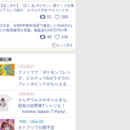
【ぽこポケ】「ぽこ あ ポケモン」新グッズを撮
り下ろしで紹介 カラビナ付きマスコットやス
クエアポーチが仲間入り
52
283
pic.x.com/XmVAgBxaW5
任天堂、令和8年熊本地震で被災したSwitch2な
どの無償修理を実施。義援金5,000万円の寄付
も発表 pic.x.com/BAYsMfUfUC
49
106
もっと見る
新記事
エンタメ
ファミマで「ポケモンフレン
ダ」ピカチュウ&ゼラオラの
フレンダピックがもらえるキ
ャンペーン開催！
エンタメ
そらザウルスやギャルきち、
団長の吉野家Tシャツも！
「hololive Splash T-Party!」
全Tシャツラインナップ公開
PS5
Xbox SX
＆オンライン販売開始
ネトフリで公開予定