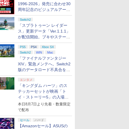
1996-2026」発売に合わせ30
周年記念のビジュアルアート
ブック3冊同時発売が決定
Switch2
「スプラトゥーン レイダー
ス」更新データ「Ver.1.1.1」
が配信開始。ブキやステージ
に関する不具合を修正
PS5
PS4
Xbox SX
Switch2
WIN
Mac
「ファイナルファンタジー
XIV」緊急メンテへ。Switch2
版のデータロード不具合を最
適化
エンタメ
「キングダム ハーツ」のス
テッカーセットが映画「ト
イ・ストーリー5」の入場特
典として配布決定！
本日8月7日より先着・数量限定
で配布
セール
ハード
【Amazonセール】ASUSの