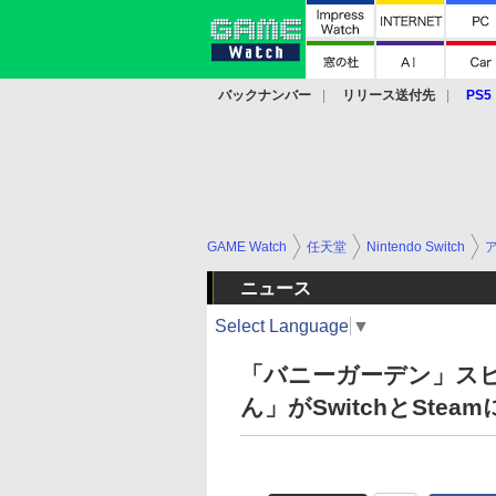
バックナンバー
リリース送付先
PS5
モバイル
eスポーツ
クラウド
PS
GAME Watch
任天堂
Nintendo Switch
ニュース
Select Language
▼
「バニーガーデン」ス
ん」がSwitchとSte