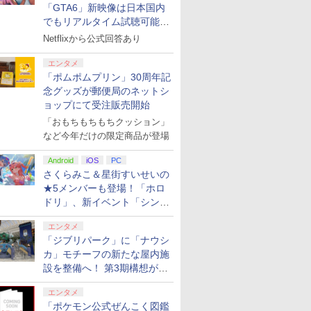
「GTA6」新映像は日本国内
でもリアルタイム試聴可能。
しかも日本語字幕付き
Netflixから公式回答あり
エンタメ
「ポムポムプリン」30周年記
念グッズが郵便局のネットシ
ョップにて受注販売開始
「おもちもちもちクッション」
など今年だけの限定商品が登場
Android
iOS
PC
さくらみこ＆星街すいせいの
★5メンバーも登場！「ホロ
ドリ」、新イベント「シンク
ロする夏のスパークル」がス
エンタメ
タート
「ジブリパーク」に「ナウシ
カ」モチーフの新たな屋内施
設を整備へ！ 第3期構想が公
開
エンタメ
「ポケモン公式ぜんこく図鑑