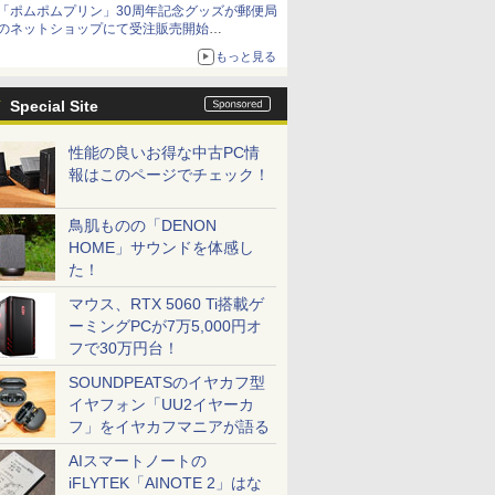
「ポムポムプリン」30周年記念グッズが郵便局
のネットショップにて受注販売開始
「おもちもちもちクッション」など今年だけの
もっと見る
限定商品が登場
Special Site
性能の良いお得な中古PC情
報はこのページでチェック！
鳥肌ものの「DENON
HOME」サウンドを体感し
た！
マウス、RTX 5060 Ti搭載ゲ
ーミングPCが7万5,000円オ
フで30万円台！
SOUNDPEATSのイヤカフ型
イヤフォン「UU2イヤーカ
フ」をイヤカフマニアが語る
AIスマートノートの
iFLYTEK「AINOTE 2」はな