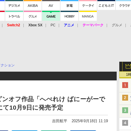
Switch2
Xbox SX
PC
アニメ
テーマパーク
グルメ
 Vita
3DS
アーケード
VR
アクション
1
ピンオフ作品「へべれけ ばにーがーで
amにて10月9日に発売予定
吉田航平
2025年9月18日 11:19