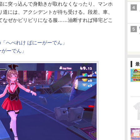
箱に突っ込んで身動きが取れなくなったり、マンホ
り道には、アクシデントが待ち受ける。段差、車、
てなぜかビリビリになる服……油断すれば帰宅どこ
「へべれけ ばにーがーでん」
にーがーでん」
最