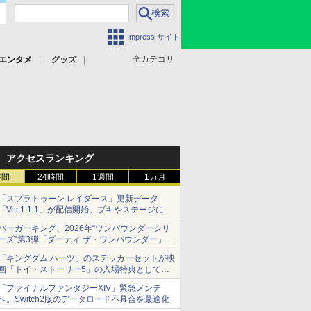
Impress サイト
全カテゴリ
エンタメ
グッズ
アクセスランキング
時間
24時間
1週間
1カ月
「スプラトゥーン レイダース」更新データ
「Ver.1.1.1」が配信開始。ブキやステージに関
する不具合を修正
バーガーキング、2026年“ワンパウンダーシリ
ーズ”第3弾「ダーティ ザ・ワンパウンダー」を
8月7日発売
「キングダム ハーツ」のステッカーセットが映
「特製ガーリックマヨソース」を使用した超大
画「トイ・ストーリー5」の入場特典として配
型チーズバーガー
布決定！
「ファイナルファンタジーXIV」緊急メンテ
本日8月7日より先着・数量限定で配布
へ。Switch2版のデータロード不具合を最適化