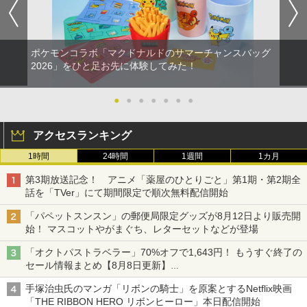
ポケモンコラボ「マクドナルドのサマーチャンスバッグ
2026」をひと足お先に体験してみた！
●
●
●
●
●
●
●
アクセスランキング
1時間
24時間
1週間
1カ月
第3期放送記念！ アニメ「薬屋のひとりごと」第1期・第2期全
話を「TVer」にて期間限定で順次無料配信開始
「パペットスンスン」の郵便局限定グッズが8月12日より販売開
始！ マスコットやがまぐち、レターセットなどが登場
「オクトパストラベラー」70%オフで1,643円！ もうすぐ終了の
セール情報まとめ【8月8日更新】
ニンテンドーeショップでは「大神 絶景版」が67%オフで990円
手塚治虫氏のマンガ「リボンの騎士」を原案とするNetflix映画
「THE RIBBON HERO リボンヒーロー」本日配信開始