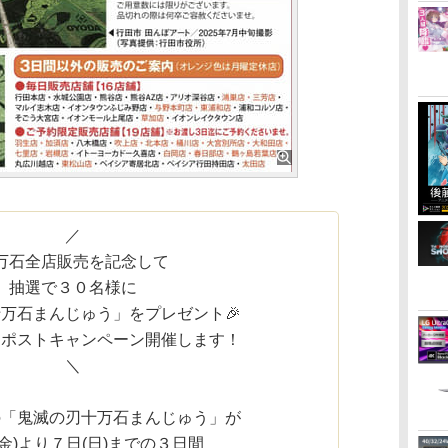
／
万石全店販売を記念して
抽選で３０名様に
万石まんじゅう」をプレゼント🎉
リポストキャンペーン開催します！
＼
の「鬼滅の刃十万石まんじゅう」が
(金)より７日(日)までの３日間