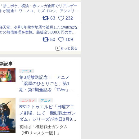
「ぽこポケ」横浜・赤レンガ倉庫でリアルゲー
トが開通！ ワニノコ、ミズゴロウ、アシマリ登
場シーンをレポート pic.x.com/LDgEByVl6D
63
232
任天堂、令和8年熊本地震で被災したSwitch2な
どの無償修理を実施。義援金5,000万円の寄付
も発表 pic.x.com/BAYsMfUfUC
50
109
もっと見る
新記事
アニメ
第3期放送記念！ アニメ
「薬屋のひとりごと」第1
期・第2期全話を「TVer」に
て期間限定で順次無料配信開
エンタメ
アニメ
始
BS12 トゥエルビ「日曜アニ
メ劇場」にて「機動戦士ガン
ダム」シリーズが本日8月9日
から8週連続で放送
初回は「機動戦士ガンダム
【HDリマスター版】」