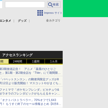
Impress サイト
全カテゴリ
エンタメ
グッズ
アクセスランキング
時間
24時間
1週間
1カ月
第3期放送記念！ アニメ「薬屋のひとりご
と」第1期・第2期全話を「TVer」にて期間限定
で順次無料配信開始
「パペットスンスン」の郵便局限定グッズが8
月12日より販売開始！ マスコットやがまぐち、
レターセットなどが登場
ファミマで「ポケモンフレンダ」ピカチュウ&
ゼラオラのフレンダピックがもらえるキャンペ
ーン開催！
「オクトパストラベラー」70%オフで1,643
円！ もうすぐ終了のセール情報まとめ【8月8日
更新】