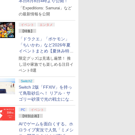
本日8月8日4時より公開！
「Expeditions: Samurai」など
の最新情報を公開
イベント
エンタメ
【特集】
「ドラクエ」「ポケモン」
「ちいかわ」など2026年夏
イベントまとめ【夏休み特
集】
限定グッズは見逃し厳禁！ 推
し活や家族でも楽しめる注目イ
ベント8選
Switch2
Switch 2版「FFXIV」を持っ
て鳥取砂丘へ！ リアル・サ
ゴリー砂漠で光の戦士になっ
てみた
PC
イベント
【特別企画】
AIでゲームを面白くする。ホ
ロライブ実況で人気「ミメシ