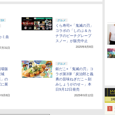
 SX
グルメ
くら寿司×「鬼滅の刃」
コラボの「しのぶ＆カ
ナヲのピーチグレープ
カミ血
スノー」が販売中止
2025年8月8日
年7月31日
グルメ
劇場版
銀だこ×「鬼滅の刃」コ
限城
ラボ第3弾「炭治郎と義
座」の
勇の旨味ねぎだこ～刻
駅に展
みしょうがのせ～」本
日9月12日発売
5年9月8日
2025年9月12日
1