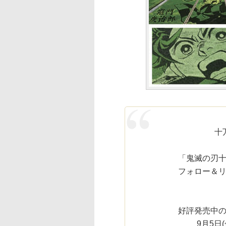
十
「鬼滅の刃十
フォロー＆
好評発売中
9月5日