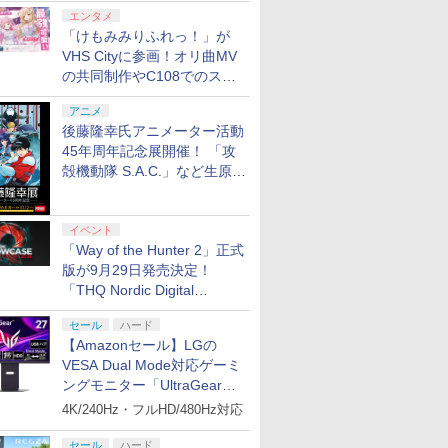
エンタメ
「けもみみりふれっ！」が
VHS Cityに参画！オリ曲MV
の共同制作やC108でのスペ
シャルコラボ広告を掲出
アニメ
後藤隆幸氏アニメーター活動
45年周年記念展開催！ 「攻
殻機動隊 S.A.C.」など生原
画、総作画監督修正が展示
イベント
「Way of the Hunter 2」正式
版が9月29日発売決定！
「THQ Nordic Digital
Showcase 2026」まとめ
セール
ハード
【Amazonセール】LGの
VESA Dual Mode対応ゲーミ
ングモニター「UltraGear
27G850A-B」がお買い得！
4K/240Hz・フルHD/480Hz対応
セール
ハード