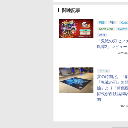
関連記事
PS5
PS4
Xbox
Xbox One
Switch
WIN
「鬼滅の刃 ヒノ
風譚2」レビュー
2025
アニメ
宴の時間だ。「
『鬼滅の刃』無
編」より「猗窩
術式が西鉄福岡
開
202