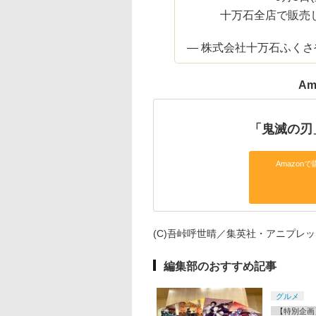
十万石全店で販売し
— 株式会社十万石ふくさや【公
Am
「鬼滅の刃
Amazonで
(C)吾峠呼世晴／集英社・アニプレックス
編集部のおすすめ記事
グルメ
【特別企画