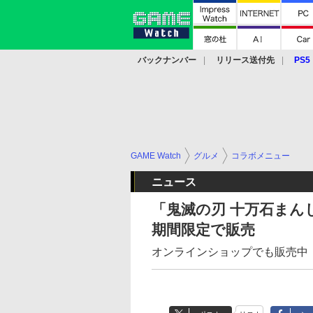
バックナンバー
リリース送付先
PS5
モバイル
eスポーツ
クラウド
PS
GAME Watch
グルメ
コラボメニュー
ニュース
「鬼滅の刃 十万石まん
期間限定で販売
オンラインショップでも販売中