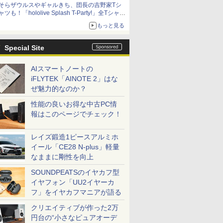
そらザウルスやギャルきち、団長の吉野家Tシ
ニンテンドーeショップでは「大神 絶景版」が
ャツも！「hololive Splash T-Party!」全Tシャツ
67%オフで990円
ラインナップ公開＆オンライン販売開始
もっと見る
Special Site
AIスマートノートの
iFLYTEK「AINOTE 2」はな
ぜ魅力的なのか？
性能の良いお得な中古PC情
報はこのページでチェック！
レイズ鍛造1ピースアルミホ
イール「CE28 N-plus」軽量
なままに剛性を向上
SOUNDPEATSのイヤカフ型
イヤフォン「UU2イヤーカ
フ」をイヤカフマニアが語る
クリエイティブが作った2万
円台の“小さなピュアオーデ