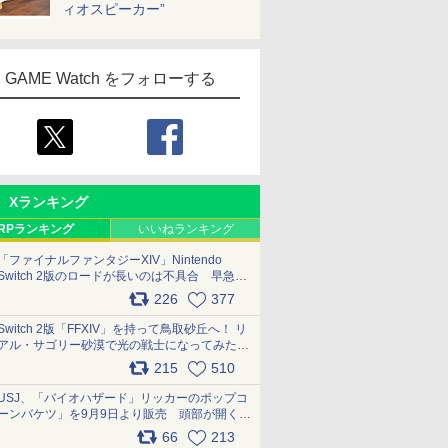
ィオスピーカー”
GAME Watch をフォローする
Xランキング
RPランキング
いいねランキング
「ファイナルファンタジーXIV」Nintendo
Switch 2版のロードが長いのは不具合 早急に
アップデートできるよう対応中
226
377
pic.x.com/s9S3nRCAGa
Switch 2版「FFXIV」を持って鳥取砂丘へ！ リ
アル・サゴリー砂漠で光の戦士になってみた
pic.x.com/qyOfL2uv1n
215
510
USJ、「バイオハザード」リッカーのポップコ
ーンバケツ」を9月9日より販売 頭部が開く仕
組み。味は恐怖を堪のう「味噌フレーバー」
66
213
pic.x.com/81MuXGahVM