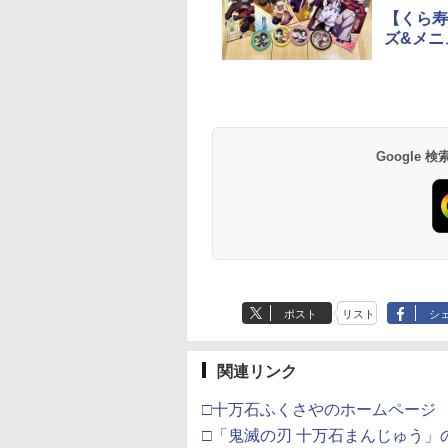
【くら寿
ズ&メニ
Google
ポスト
リスト
シ
関連リンク
□十万石ふくさやのホームページ
□「鬼滅の刃 十万石まんじゅう」