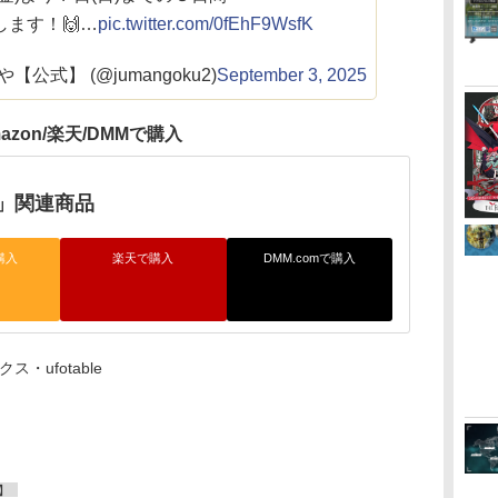
ます！🙌…
pic.twitter.com/0fEhF9WsfK
式】 (@jumangoku2)
September 3, 2025
azon/楽天/DMMで購入
」関連商品
購入
楽天で購入
DMM.comで購入
・ufotable
】