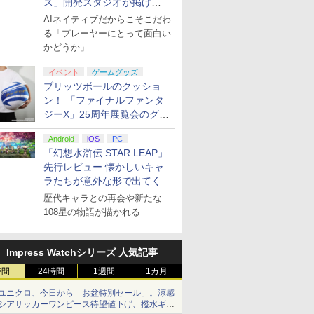
ス」開発スタジオが掲げ
る“AI活用の信念”とは？【講
AIネイティブだからこそこだわ
演レポート】
る「プレーヤーにとって面白い
かどうか」
イベント
ゲームグッズ
ブリッツボールのクッショ
ン！ 「ファイナルファンタ
ジーX」25周年展覧会のグッ
ズ情報が公開
Android
iOS
PC
「幻想水滸伝 STAR LEAP」
先行レビュー 懐かしいキャ
ラたちが意外な形で出てくる
シリーズ完全新作！
歴代キャラとの再会や新たな
108星の物語が描かれる
Impress Watchシリーズ 人気記事
時間
24時間
1週間
1カ月
ユニクロ、今日から「お盆特別セール」。涼感
シアサッカーワンピース待望値下げ、撥水ギア