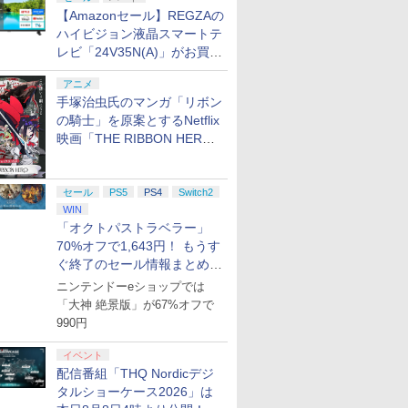
【Amazonセール】REGZAの
ハイビジョン液晶スマートテ
レビ「24V35N(A)」がお買い
得！
アニメ
手塚治虫氏のマンガ「リボン
の騎士」を原案とするNetflix
映画「THE RIBBON HERO
リボンヒーロー」本日配信開
始
セール
PS5
PS4
Switch2
WIN
「オクトパストラベラー」
70%オフで1,643円！ もうす
ぐ終了のセール情報まとめ
【8月8日更新】
ニンテンドーeショップでは
「大神 絶景版」が67%オフで
990円
イベント
配信番組「THQ Nordicデジ
タルショーケース2026」は