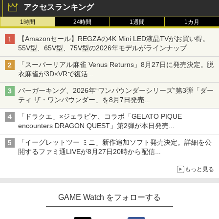
アクセスランキング
1時間
24時間
1週間
1カ月
【Amazonセール】REGZAの4K Mini LED液晶TVがお買い得。
55V型、65V型、75V型の2026年モデルがラインナップ
「スーパーリアル麻雀 Venus Returns」8月27日に発売決定。脱
衣麻雀が3D×VRで復活
発売から2週間は20%オフになるセールが実施
バーガーキング、2026年“ワンパウンダーシリーズ”第3弾「ダー
ティ ザ・ワンパウンダー」を8月7日発売
「特製ガーリックマヨソース」を使用した超大型チーズバーガー
「ドラクエ」×ジェラピケ、コラボ「GELATO PIQUE
encounters DRAGON QUEST」第2弾が本日発売
アイスカップに入ったスライムやわたぼう、ベビーサタンなどが
「イーグレットツー ミニ」新作追加ソフト発売決定。詳細を公
オリジナルアートで登場
開するファミ通LIVEが8月27日20時から配信
シリーズ累計100タイトルへ
もっと見る
GAME Watch をフォローする