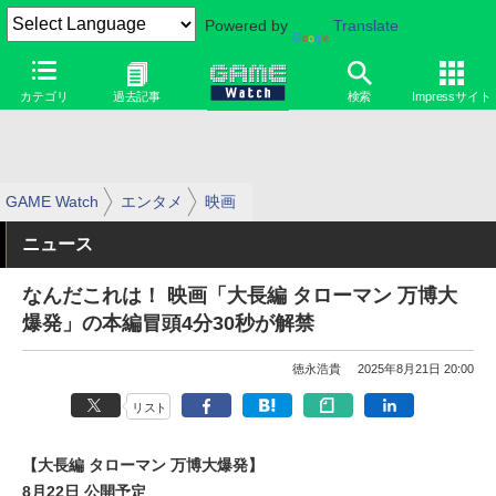
Powered by
Translate
カテゴリ
過去記事
検索
Impressサイト
GAME Watch
エンタメ
映画
ニュース
なんだこれは！ 映画「大長編 タローマン 万博大
爆発」の本編冒頭4分30秒が解禁
徳永浩貴
2025年8月21日 20:00
リスト
【大長編 タローマン 万博大爆発】
8月22日 公開予定