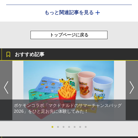
もっと関連記事を見る
トップページに戻る
おすすめ記事
ポケモンコラボ「マクドナルドのサマーチャンスバッグ
2026」をひと足お先に体験してみた！
●
●
●
●
●
●
●