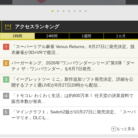
●
●
●
●
●
●
●
アクセスランキング
1時間
24時間
1週間
1カ月
「スーパーリアル麻雀 Venus Returns」8月27日に発売決定。脱
衣麻雀が3D×VRで復活
発売から2週間は20%オフになるセールが実施
バーガーキング、2026年“ワンパウンダーシリーズ”第3弾「ダー
ティ ザ・ワンパウンダー」を8月7日発売
「特製ガーリックマヨソース」を使用した超大型チーズバーガー
「イーグレットツー ミニ」新作追加ソフト発売決定。詳細を公
開するファミ通LIVEが8月27日20時から配信
シリーズ累計100タイトルへ
「トモコレ わくわく生活」は約800万本！ 任天堂の決算資料で
販売本数が発表
「ぽこポケ」は127万本に
「マインクラフト」Switch2版が10月27日に発売決定。「スーパ
ーマリオ」DLCも
Switch版からのアップグレードも可能に
もっと見る