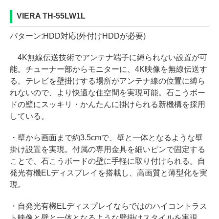
VIERA TH-55LW1L
パターン:HDD対応(外付けHDDが必要)
4K無線伝送技術でアンテナ端子に縛られない設置が可
能。チューナー部からモニターに、4K映像を無線伝送す
る。テレビを壁掛けする場所がアンテナ線の位置に縛ら
れないので、より快適な住空間を実現可能。石こうボー
ドの壁にスッキリ・かんたんに掛けられる新機構を採用
している。
・壁から画面まで約3.5cmで、壁と一体となるような壁
掛け設置を実現。付属の専用金具を細いピンで固定する
ことで、石こうボードの壁に手軽に取り付けられる。自
発光有機ELディスプレイを搭載し、高画質と薄型化を実
現。
・自発光有機ELディスプレイならではのハイコントラス
ト映像と壁と一体となるような壁掛けスタイルを実現。