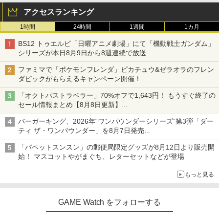
アクセスランキング
1時間
24時間
1週間
1カ月
BS12 トゥエルビ「日曜アニメ劇場」にて「機動戦士ガンダム」
シリーズが本日8月9日から8週連続で放送
初回は「機動戦士ガンダム【HDリマスター版】」
ファミマで「ポケモンフレンダ」ピカチュウ&ゼラオラのフレン
ダピックがもらえるキャンペーン開催！
「オクトパストラベラー」70%オフで1,643円！ もうすぐ終了の
セール情報まとめ【8月8日更新】
ニンテンドーeショップでは「大神 絶景版」が67%オフで990円
バーガーキング、2026年“ワンパウンダーシリーズ”第3弾「ダー
ティ ザ・ワンパウンダー」を8月7日発売
「特製ガーリックマヨソース」を使用した超大型チーズバーガー
「パペットスンスン」の郵便局限定グッズが8月12日より販売開
始！ マスコットやがまぐち、レターセットなどが登場
もっと見る
GAME Watch をフォローする