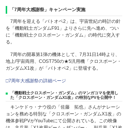
「7周年大感謝祭」キャンペーン実施
7周年を迎える「バトオペ2」は、宇宙世紀の時計の針
を「機動戦士ガンダムF91」よりさらに先へ進め、つい
に「機動戦士クロスボーン・ガンダム」の時代に突入す
る。
7周年の開幕第1弾の機体として、7月31日14時より、
地上/宇宙両用、COST750の★5汎用機「クロスボーン・
ガンダムX1改」が「バトオペ2」に登場する。
□7周年大感謝祭の詳細ページ
「機動戦士クロスボーン・ガンダム」のマンガコマを使用し
た「クロスボーン・ガンダムX1改」の特別なPVを公開中！
キンケドゥ・ナウ役の「佐藤 拓也」さんがナレーシ
ョンを務める特別な「クロスボーン・ガンダムX1改」の
機体参戦PVがYouTubeにて公開されている。この映像
は、主兵装「X1改用ビーム・ザンバー」、副兵装「X1改