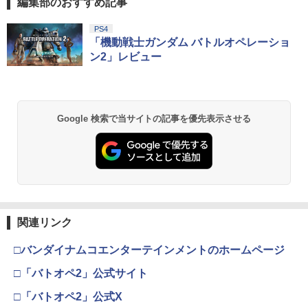
編集部のおすすめ記事
￥8,321
￥330
￥8,993
スプラトゥーン レイダース|オンライン
PlayStation 5 デジタル・エディション
【純正品】Xbox ワイヤレス コントロー
劇場版「鬼滅の刃」無限城編 第一章 猗
PS4
1
1
1
1
コード版
日本語専用 Console Language: Japan
ラー + USB-C® ケーブル
窩座再来 通常版 [Blu-ray]
「機動戦士ガンダム バトルオペレーショ
ese only (CFI-2200B01)
ン2」レビュー
￥5,832
￥8,300
￥3,982
￥55,000
【中古】退屈娘は更生できない / 土門熱
【特典】EA SPORTS FC 27 PS5版
嫌な顔されながらおパンツ見せてもらい
2
2
2
&千渡レナド
(【先着購入封入特典】DLC引換コード)
たいR【Blu-ray】 [ 石上静香 ]
【純正品】Xbox ワイヤレス コントロー
￥449
￥8,329
￥9,020
2
Google 検索で当サイトの記事を優先表示させる
スプラトゥーン レイダース -Switch2
劇場版「鬼滅の刃」無限城編 第一章 猗
Beast of Reincarnation -PS5 【特典】
ラー (ロボット ホワイト)
2
2
2
窩座再来 通常版 [DVD]
プロダクトコード 封入
￥6,447
￥7,681
￥3,523
￥7,286
【中古】ルイージマンション2
【8/10限定最大3000円OFFクーポン発行
【楽天ブックス限定先着特典+先着特
3
3
3
＆エントリーでP4倍！更に全商品ポイン
典】劇場版 転生したらスライムだった件
ト3倍！】 Brook Wingman FGC コンバ
蒼海の涙編 (Blu-ray特装限定版)【Blu-ra
￥468
【純正品】Xbox ワイヤレス コントロー
3
ーター For PS5 PS4格闘ゲーム向け 変
y】(ティザービジュアル使用B6アクリル
ラー (カーボンブラック)
関連リンク
Nintendo Switch 2(日本語・国内専用)
【Amazon.co.jp限定】劇場版モノノ怪
換 コンバーター レバーレスアケコン用
プレート+場面写使用L判ブロマイド2種
【純正品】ディスクドライブ(CFI-ZDD1
3
3
3
第三章 蛇神 (Amazon.co.jp限定オリジ
コンバーター Fighting Stick
セット+波乗りリムル様 ミニアクリルブ
J) PlayStation 5
￥8,020
ナル三方背収納ケース付きコレクション)
ロック) [ 岡咲美保 ]
￥55,491
□バンダイナムコエンターテインメントのホームページ
(オリジナル特典:オリジナル巾着＋メー
￥8,800
￥11,849
カー特典:【坤と離】二振りの剣、十翼よ
□「バトオペ2」公式サイト
￥9,405
【中古】【PS4】アクセル・ワールド VS
4
り来たる！スタジオ描き下ろしイラスト
ソードアート・オンライン 千年の黄昏
【純正品】Xbox 充電式バッテリー + US
4
ボード付) [Blu-ray]
□「バトオペ2」公式X
B-C ケーブル