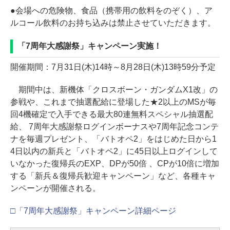
●会場への危険物、食品（携帯用の飲料をのぞく）、ア
ルコール飲料のお持ち込みは禁止させていただきます。
「7周年大感謝祭」キャンペーン実施！
開催期間：7月31日(木)14時～8月28日(木)13時59分予定
期間中は、新機体「クロスボーン・ガンダムX1改」の
参戦や、これまで抽選配給に登場した★2以上のMSが毎
回4機確定で入手できる最大80連無料スペシャル抽選配
給、 7周年大感謝祭ログインボーナスや7周年記念コンテ
ナを毎週プレゼント、「バトオペ2」をはじめた日から1
4日以内の新兵と「バトオペ2」に45日以上ログインして
いなかった復帰兵のEXP、DPが50倍 、CPが10倍に増加
する「新兵＆復帰兵歓迎キャンペーン」など、各種キャ
ンペーンが開催される。
□「7周年大感謝祭」キャンペーン詳細ページ