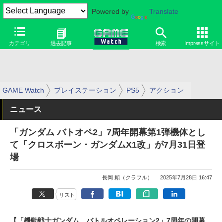
Powered by
Translate
カテゴリ
過去記事
検索
Impressサイト
GAME Watch
プレイステーション
PS5
アクション
ニュース
「ガンダム バトオペ2」7周年開幕第1弾機体とし
て「クロスボーン・ガンダムX1改」が7月31日登
場
長岡 頼（クラフル）
2025年7月28日 16:47
リスト
【「機動戦士ガンダム バトルオペレーション2」7周年の開幕