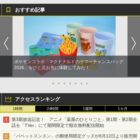
おすすめ記事
ポケモンコラボ「マクドナルドのサマーチャンスバッグ
2026」をひと足お先に体験してみた！
●
●
●
●
●
●
●
アクセスランキング
1時間
24時間
1週間
1カ月
第3期放送記念！ アニメ「薬屋のひとりごと」第1期・第2期全
話を「TVer」にて期間限定で順次無料配信開始
「パペットスンスン」の郵便局限定グッズが8月12日より販売開