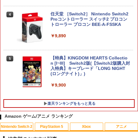
任天堂 ［Switch2］ Nintendo Switch2
4
Proコントローラー スイッチ2 プロコン
トローラー プロコン BEE-A-FSSKA
￥9,890
【特典】KINGDOM HEARTS Collectio
5
n [I~III] Switch2版(【Switch2版購入封
入特典】キーブレード「LONG NIGHT
(ロングナイト)」)
￥9,900
楽天ランキングをもっと見る
Amazon ゲーム/アニメ ランキング
Nintendo Switch 2
PlayStation 5
Xbox
アニメ
The Blood of Dawnwalker 【PS5】 EL
【中古】S彼×Night 友達以上恋人未満の
takt op．Destiny Op．2（特装限定版）
1
1
1
JM-30962
S彼編 咲間慧(CV:佐和真中)
【Blu-ray】 [ 内山昂輝 ]