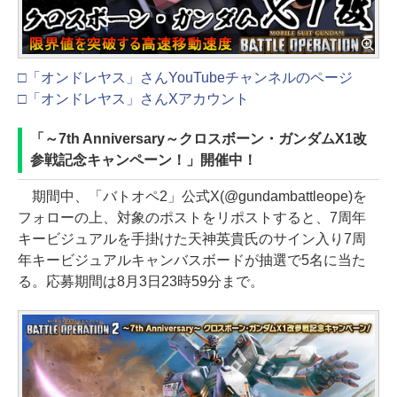
□「オンドレヤス」さんYouTubeチャンネルのページ
□「オンドレヤス」さんXアカウント
「～7th Anniversary～クロスボーン・ガンダムX1改
参戦記念キャンペーン！」開催中！
期間中、「バトオペ2」公式X(@gundambattleope)を
フォローの上、対象のポストをリポストすると、7周年
キービジュアルを手掛けた天神英貴氏のサイン入り7周
年キービジュアルキャンバスボードが抽選で5名に当た
る。応募期間は8月3日23時59分まで。