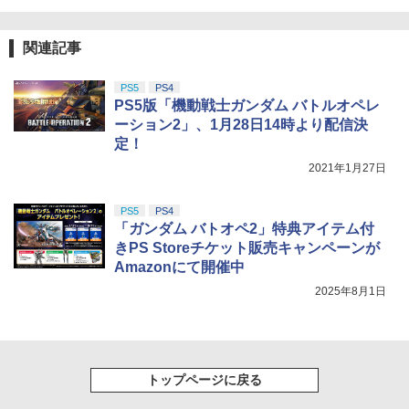
￥559
鬼武者 Way of the Sword 通常版 [PS5
【純正品】DualSense ワイヤレスコン
ニンテンドープリペイド番号 9000円|オ
4
4
4
￥10,780
ソフト]
【楽天ブックス限定全巻購入特典】黄泉
トローラー ミッドナイト ブラック(CFI-
ンラインコード版
4
￥2,618
のツガイ 3(完全生産限定版)【Blu-ray】
ZCT2J01)
関連記事
(アニメ描き下ろしイラスト使用シリアル
￥8,990
￥9,000
ナンバー入り A5 キャラファイングラフ
￥10,737
劇場版「鬼滅の刃」無限城編 第一章 猗
+アニメ原画アクリルクロック) [ 荒川弘
【中古美品】 ディアブロ IV(ACT) PS4
4
5
PS5
PS4
窩座再来 完全生産限定版 [Blu-ray]
]
[CERO区分_Z / 18歳以上対象] 027-2608
【国内正規品】Thrustmaster スラスト
PS5版「機動戦士ガンダム バトルオペレ
5
03-MO-06-fuz 万代Net店
マスター TH8S シフター - PC、PS4、P
ニンテンドープリペイド番号 5000円|オ
ーション2」、1月28日14時より配信決
5
￥8,698
￥9,900
【特典】鬼武者 Way of the Sword プレ
【純正品】DualSense ワイヤレスコン
S5、PS5 Pro、Xbox One、Xbox Serie
5
ンラインコード版
5
定！
￥2,200
ミアムデラックスエディション(【初回購
トローラー(CFI-ZCT2J)
s X|S 対応の高精度 H パターン シフター
入封入特典】プロダクトコード)
2021年1月27日
￥5,000
￥10,737
￥14,141
Bloody Love 歌劇『ババンババンバン
￥9,341
5
『映画 ラブライブ！蓮ノ空女学院スクー
5
バンパイア』【Blu-ray】
PS5
PS4
ルアイドルクラブ Bloom Garden Part
「ガンダム バトオペ2」特典アイテム付
y』Blu-ray（特装限定版）
￥9,927
きPS Storeチケット販売キャンペーンが
Amazonにて開催中
￥8,589
2025年8月1日
トップページに戻る