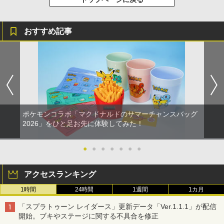
おすすめ記事
ポケモンコラボ「マクドナルドのサマーチャンスバッグ
2026」をひと足お先に体験してみた！
●
●
●
●
●
●
●
アクセスランキング
1時間
24時間
1週間
1カ月
「スプラトゥーン レイダース」更新データ「Ver.1.1.1」が配信
開始。ブキやステージに関する不具合を修正