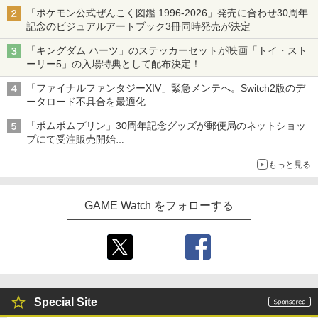
「ポケモン公式ぜんこく図鑑 1996-2026」発売に合わせ30周年
記念のビジュアルアートブック3冊同時発売が決定
「キングダム ハーツ」のステッカーセットが映画「トイ・スト
ーリー5」の入場特典として配布決定！
本日8月7日より先着・数量限定で配布
「ファイナルファンタジーXIV」緊急メンテへ。Switch2版のデ
ータロード不具合を最適化
「ポムポムプリン」30周年記念グッズが郵便局のネットショッ
プにて受注販売開始
「おもちもちもちクッション」など今年だけの限定商品が登場
もっと見る
GAME Watch をフォローする
Special Site