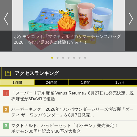
ポケモンコラボ「マクドナルドのサマーチャンスバッグ
2026」をひと足お先に体験してみた！
●
●
●
●
●
●
●
アクセスランキング
1時間
24時間
1週間
1カ月
「スーパーリアル麻雀 Venus Returns」8月27日に発売決定。脱
衣麻雀が3D×VRで復活
発売から2週間は20%オフになるセールが実施
バーガーキング、2026年“ワンパウンダーシリーズ”第3弾「ダー
ティ ザ・ワンパウンダー」を8月7日発売
「特製ガーリックマヨソース」を使用した超大型チーズバーガー
マクドナルド、ハッピーセット「ポケモン」発売決定！
ポケモン30周年記念で30匹が大集合