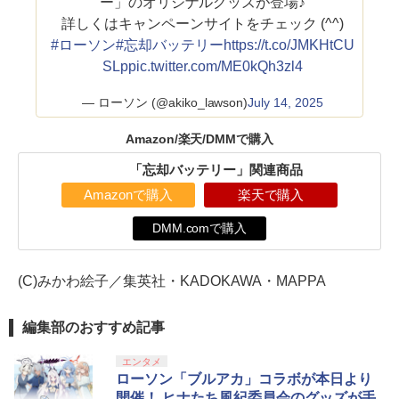
ー」のオリジナルグッズが登場♪
詳しくはキャンペーンサイトをチェック (^^)
#ローソン
#忘却バッテリー
https://t.co/JMKHtCU
SLp
pic.twitter.com/ME0kQh3zl4
— ローソン (@akiko_lawson)
July 14, 2025
Amazon/楽天/DMMで購入
「忘却バッテリー」関連商品
Amazonで購入
楽天で購入
DMM.comで購入
(C)みかわ絵子／集英社・KADOKAWA・MAPPA
編集部のおすすめ記事
エンタメ
ローソン「ブルアカ」コラボが本日より
開催！ ヒナたち風紀委員会のグッズが手