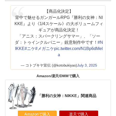
【商品化決定】
背中で魅せるガンガールRPG『勝利の女神：NI
KKE』より《1/4スケール》の大ボリュームフィ
ギュアが商品化決定！
「アニス：スパークリングサマー」、「ソー
ダ：トゥインクルバニー」鋭意制作中です！
#N
IKKE
#ニケ
#メガニケ
pic.twitter.com/N1Bp6dMel
a
— コトブキヤ宣伝 (@kotobukiyas)
July 3, 2025
Amazon/楽天/DMMで購入
「勝利の女神：NIKKE」関連商品
Amazonで購入
楽天で購入