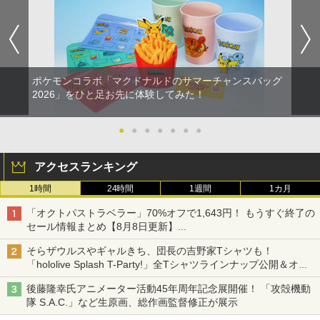
ポケモンコラボ「マクドナルドのサマーチャンスバッグ
2026」をひと足お先に体験してみた！
●
●
●
●
●
●
●
アクセスランキング
1時間
24時間
1週間
1カ月
「オクトパストラベラー」70%オフで1,643円！ もうすぐ終了の
セール情報まとめ【8月8日更新】
ニンテンドーeショップでは「大神 絶景版」が67%オフで990円
そらザウルスやギャルきち、団長の吉野家Tシャツも！
「hololive Splash T-Party!」全Tシャツラインナップ公開＆オン
ライン販売開始
後藤隆幸氏アニメーター活動45年周年記念展開催！ 「攻殻機動
隊 S.A.C.」など生原画、総作画監督修正が展示