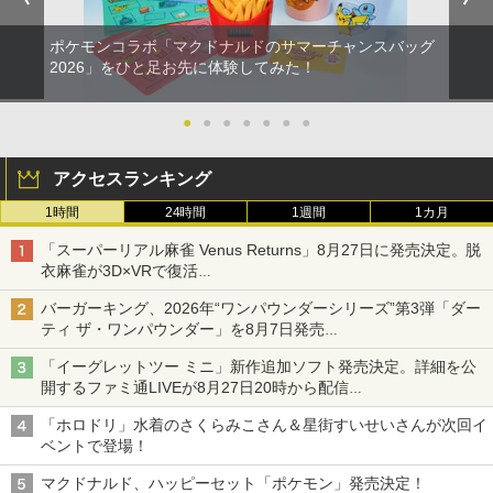
ポケモンコラボ「マクドナルドのサマーチャンスバッグ
2026」をひと足お先に体験してみた！
●
●
●
●
●
●
●
アクセスランキング
1時間
24時間
1週間
1カ月
「スーパーリアル麻雀 Venus Returns」8月27日に発売決定。脱
衣麻雀が3D×VRで復活
発売から2週間は20%オフになるセールが実施
バーガーキング、2026年“ワンパウンダーシリーズ”第3弾「ダー
ティ ザ・ワンパウンダー」を8月7日発売
「特製ガーリックマヨソース」を使用した超大型チーズバーガー
「イーグレットツー ミニ」新作追加ソフト発売決定。詳細を公
開するファミ通LIVEが8月27日20時から配信
シリーズ累計100タイトルへ
「ホロドリ」水着のさくらみこさん＆星街すいせいさんが次回イ
ベントで登場！
マクドナルド、ハッピーセット「ポケモン」発売決定！