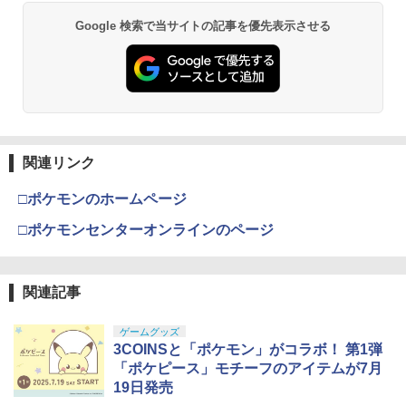
Xbox プリペイドカード 5,000円 デジタ
2
スプラトゥーン レイダース -Switch2
劇場版「鬼滅の刃」無限城編 第一章 猗
Beast of Reincarnation -PS5 【特典】
ルコード 【旧 Xbox ギフトカード】 [オ
2
2
2
Google 検索で当サイトの記事を優先表示させる
窩座再来 通常版 [DVD]
プロダクトコード 封入
ンラインコード]
￥6,455
￥3,523
￥7,286
￥5,000
【純正品】Xbox ワイヤレス コントロー
3
Nintendo Switch 2(日本語・国内専用)
劇場版「鬼滅の刃」無限城編 第一章 猗
【純正品】ディスクドライブ(CFI-ZDD1
3
3
ラー (ロボット ホワイト)
3
窩座再来 完全生産限定版 [Blu-ray]
J) PlayStation 5
関連リンク
￥55,603
￥7,681
￥8,698
￥11,849
□ポケモンのホームページ
□ポケモンセンターオンラインのページ
【純正品】Xbox 充電式バッテリー + US
4
【純正品】DualSense ワイヤレスコン
B-C ケーブル
ニンテンドープリペイド番号 9000円|オ
4
4
『映画 ラブライブ！蓮ノ空女学院スクー
4
トローラー ミッドナイト ブラック(CFI-
ンラインコード版
ルアイドルクラブ Bloom Garden Part
ZCT2J01)
関連記事
￥2,618
y』Blu-ray（特装限定版）
￥9,000
￥10,737
ゲームグッズ
￥8,589
3COINSと「ポケモン」がコラボ！ 第1弾
「ポケピース」モチーフのアイテムが7月
【純正品】Xbox ワイヤレス コントロー
ニンテンドープリペイド番号 5000円|オ
5
5
19日発売
【純正品】DualSense ワイヤレスコン
ラー (カーボンブラック)
ンラインコード版
5
劇場版「鬼滅の刃」無限城編 第一章 猗
5
トローラー(CFI-ZCT2J)