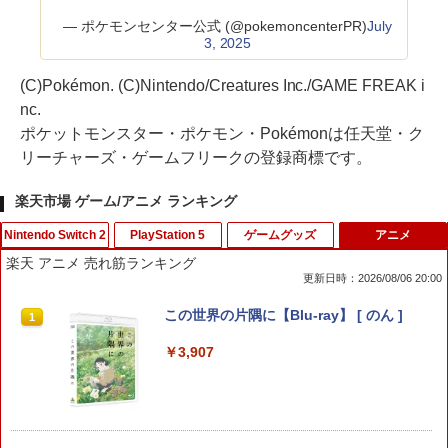
— ポケモンセンター公式 (@pokemoncenterPR)
July
3, 2025
(C)Pokémon. (C)Nintendo/Creatures Inc./GAME FREAK i
nc.
ポケットモンスター・ポケモン・Pokémonは任天堂・ク
リーチャーズ・ゲームフリークの登録商標です。
楽天市場 ゲーム/アニメ ランキング
Nintendo Switch 2
PlayStation 5
ゲームグッズ
アニメ
楽天 アニメ 売れ筋ランキング
更新日時：2026/08/06 20:00
任天堂 スプラトゥーン レイダース【Swi
PS5用 冷却ファン クーリングファン LE
Switch2 ケース スイッチ2 Nintendo 対
この世界の片隅に【Blu-ray】 [ のん ]
1
1
1
1
tch 2】 BEEPAADLA [BEEPAADLA]
Dライト付き 静音 装着簡単 排熱 熱対策
応 スイッチ スイッチツー 名入れ かわい
USBポート付き PlayStation 5 通常版 デ
い ニンテンドースイッチ カバー ポーチ
￥3,907
ジタルエディション 両対応 ◇TP5-1523
switch Lite 新型 本体 ジョイコン ソフ
￥6,720
【メール便】
ト ケーブル 収納可能 ポーチ クリスマス
ギフト クリスマス プレゼント 送料無料
￥1,580
￥1,300