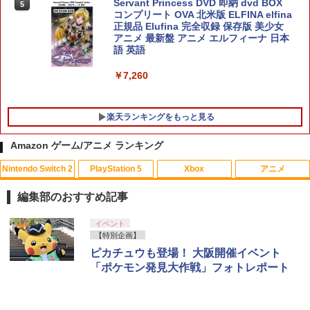
速冷却 静音 装着簡単 排熱 熱対策 USB
Servant Princess DVD 即納 dvd BOX
5
￥1,000
ポート 省スペース 耐久性 プレイステー
コンプリート OVA 北米版 ELFINA elfina
ション5対応 ディスク版 デジタル版の両
正規品 Elufina 完全収録 保存版 美少女
方に対応
アニメ 最新盤 アニメ エルフィーナ 日本
[Switch 2] ぽこ あ ポケモン エキスパン
5
語 英語
ションパス（ダウンロード版）※3,200
MAGES. 【Joshinオリジナル特典付】
￥2,680
5
ポイントまでご利用可
【Switch2】STEINS;GATE RE:BOOT
￥7,260
（シュタインズゲート リブート） 通常
￥4,400
版 [BEE-P-AB55A NSW2 シュタインズ
ゲ-ト リブ-ト ツウジョウ]
がんばれゴエモン大集合！ PS5版
5
楽天ランキングをもっと見る
￥7,290
￥4,889
Amazon ゲーム/アニメ ランキング
Nintendo Switch 2
PlayStation 5
Xbox
アニメ
編集部のおすすめ記事
スプラトゥーン レイダース|オンライン
PlayStation 5 デジタル・エディション
【純正品】Xbox ワイヤレス コントロー
劇場版「鬼滅の刃」無限城編 第一章 猗
イベント
1
1
1
1
コード版
日本語専用 Console Language: Japan
ラー + USB-C® ケーブル
窩座再来 通常版 [Blu-ray]
【特別企画】
ese only (CFI-2200B01)
ピカチュウも登場！ 大阪開催イベント
￥5,832
￥8,300
￥3,964
「ポケモン発見大作戦」フォトレポート
￥55,000