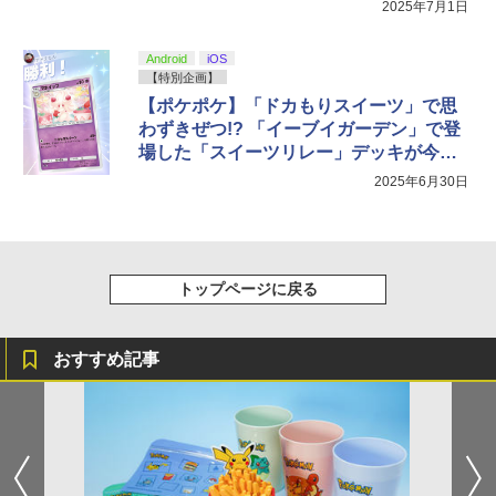
2025年7月1日
窩座再来 完全生産限定版 [DVD]
￥8,020
￥5,000
￥10,737
￥7,828
Android
iOS
【特別企画】
【ポケポケ】「ドカもりスイーツ」で思
わずきぜつ!? 「イーブイガーデン」で登
場した「スイーツリレー」デッキが今熱
い
2025年6月30日
トップページに戻る
おすすめ記事