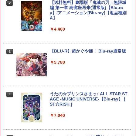
【ダイヤ・プラチナ会員様限定！エント
【送料無料】劇場版「鬼滅の刃」無限城
2
2
リーでポイント10倍！】【メール便発
編 第一章 猗窩座再来(通常版)【Blu-ra
送】【新品】任天堂 Nintendo Switch 2
y】/アニメーション[Blu-ray]【返品種別
【PowerA 公式ストア】パワーエー ソロ
2
ゲームソフト スプラトゥーン レイダー
A】
チャージングステーション for DualSen
Switch2 ケース レザーケース スイッチ2
2
ス
se® and DualSense Edge™ ワイヤレ
Nintendo 対応 スイッチ スイッチツー
スコントローラー【PlayStation®公式ラ
シンプル ミニマル PUレザー 革 カバー
￥4,400
イセンス商品】 国内2年保証
ポーチ ストラップ付属 オシャレ ソフト
￥6,750
収納 ガジェットケース クリスマス ギフ
ト プレゼント 送料無料
￥2,200
【BLU-R】超かぐや姫！ Blu-ray通常版
3
￥3,480
Lies of P：コンプリート エディション
3
【Switch2】BEE-P-AA8UA(JPN)
￥5,780
【SALE・大幅値下げ・新品・未開封
3
品】明末: ウツロノハネ PS5 ソフト 【ポ
￥6,862
スト投函】 ※特典付属なし ※セール品
【送料無料】【中古】MD メガドライブ
3
のため、返品及び製品保証の対象外とな
ロックマンメガワールド
ります。
￥15,021
うたの☆プリンスさまっ♪ ALL STAR ST
4
Switch2 保護フィルム スイッチ2 保護フ
￥2,300
AGE -MUSIC UNIVERSE-【Blu-ray】 [
4
ィルム switch2 フィルム Switch2 ガラ
ST☆RISH ]
スフィルム スイッチ2 フィルム ガイド
貼り付け キット カバー Switch 2 本体
￥7,040
【新品】【即納】PCエンジン mini ピー
4
アクセサリー Nintendo Switch2 ケース
＼10％OFFクーポン／PS5用 冷却ファン
シーエンジン レトロ ゲーム
4
可 透明 ブルーライト カット 99％ FIRM
クーリングファン 冷却装置 USBクーラ
E
ー 外付け 自動冷却ファン 三つファン 急
￥39,599