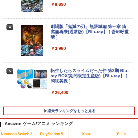
￥2,653
￥2,380
￥8,690
寝たままメガネ メガネ オーバーグラス
【当店独自で＋P10倍★要エントリー】
3
3
劇場版「鬼滅の刃」無限城編 第一章 猗
4
ごろ寝メガネ 眼鏡 怠け者メガネ プリズ
【中古】[PS5] ユニコーンオーバーロー
窩座再来(通常版)【Blu-ray】 [ 吾峠呼世
ム 首 負担 軽減 スマホ 読書 TV が楽しめ
ド(Unicorn Overlord) 通常版 アトラス
晴 ]
る 仰向け プリズム メガネ 反射メガネ ミ
(20240308)
ラー 鏡 便利グッズ 眼鏡をかけたまま 装
￥3,960
着OK ゴロ寝
￥3,080
￥2,980
転生したらスライムだった件 第2期 Blu-
5
DEATH STRANDING 2: ON THE BEAC
4
ray BOX(期間限定生産版)【Blu-ray】 [
H
岡咲美保 ]
Lies of P：コンプリート エディション
4
￥4,889
￥26,400
￥6,782
楽天ランキングをもっと見る
【特典】超新時空ゲイム ネプテューヌ∞
任天堂 【Switch2】スーパーマリオブラ
5
5
PS5版(【早期購入外付特典】【DLC】
ザーズ ワンダー Nintendo Switch 2 Edi
Amazon ゲーム/アニメ ランキング
発売記念グッズ付きスタートダッシュセ
tion ＋ みんなでリンリンパーク [NXS-P
ット)
-AQMXB NSW2 ス-パ-マリオブラザ-ズ
Nintendo Switch 2
PlayStation 5
Xbox
アニメ