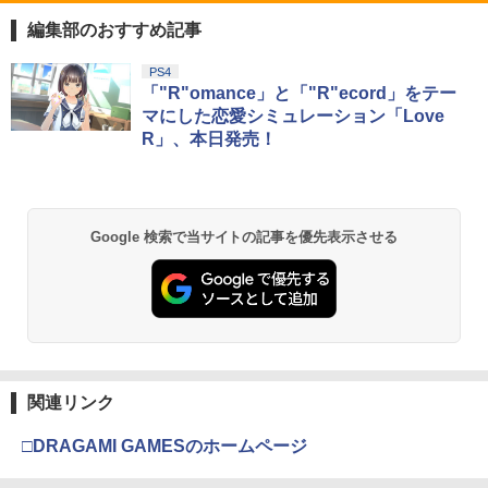
ワンダ- ミンナデリンリンパ-ク]
￥7,293
編集部のおすすめ記事
￥7,570
スプラトゥーン レイダース|オンライン
PlayStation 5 デジタル・エディション
【純正品】Xbox ワイヤレス コントロー
【Amazon.co.jp限定】劇場版モノノ怪
PS4
1
1
1
1
コード版
日本語専用 Console Language: Japan
ラー + USB-C® ケーブル
第三章 蛇神 (Amazon.co.jp限定オリジ
「"R"omance」と「"R"ecord」をテー
ese only (CFI-2200B01)
ナル三方背収納ケース付きコレクション)
マにした恋愛シミュレーション「Love
(オリジナル特典:オリジナル巾着＋メー
￥5,832
￥8,300
R」、本日発売！
カー特典:【坤と離】二振りの剣、十翼よ
￥55,000
り来たる！スタジオ描き下ろしイラスト
ボード付) [Blu-ray]
【純正品】Xbox ワイヤレス コントロー
2
￥10,780
スプラトゥーン レイダース -Switch2
Beast of Reincarnation -PS5 【特典】
ラー (ロボット ホワイト)
2
2
Google 検索で当サイトの記事を優先表示させる
プロダクトコード 封入
￥6,449
￥7,681
￥7,286
劇場版「鬼滅の刃」無限城編 第一章 猗
2
窩座再来 通常版 [Blu-ray]
【純正品】Xbox ワイヤレス コントロー
3
￥3,982
ラー (カーボンブラック)
Nintendo Switch 2(日本語・国内専用)
【純正品】ディスクドライブ(CFI-ZDD1
3
3
J) PlayStation 5
関連リンク
￥8,020
￥55,871
￥11,849
□DRAGAMI GAMESのホームページ
劇場版「鬼滅の刃」無限城編 第一章 猗
3
窩座再来 通常版 [DVD]
【純正品】Xbox 充電式バッテリー + US
4