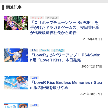
B-C ケーブル
￥3,523
【純正品】DualSense ワイヤレスコン
関連記事
ニンテンドープリペイド番号 9000円|オ
4
4
トローラー ミッドナイト ブラック(CFI-
ンラインコード版
￥2,618
ZCT2J01)
エンタメ
ビジネス
￥9,000
「ロリポップチェーンソー RePOP」を
￥10,737
劇場版「鬼滅の刃」無限城編 第一章 猗
手がけたドラガミゲームス、安田善巳氏
4
窩座再来 完全生産限定版 [Blu-ray]
が代表取締役社長から退任
【国内正規品】Thrustmaster スラスト
5
マスター TH8S シフター - PC、PS4、P
ニンテンドープリペイド番号 5000円|オ
2025年4月1日
5
￥8,698
【純正品】DualSense ワイヤレスコン
S5、PS5 Pro、Xbox One、Xbox Serie
ンラインコード版
5
トローラー(CFI-ZCT2J)
s X|S 対応の高精度 H パターン シフター
PS4
Switch
本日発売
￥5,000
￥10,737
￥14,141
「LoveR」がパワーアップ！ PS4/Switc
h用「LoveR Kiss」本日発売
【Amazon.co.jp限定】劇場版モノノ怪
5
第三章 蛇神 (オリジナル特典:オリジナル
2020年2月27日
巾着＋メーカー特典:【坤と離】二振りの
剣、十翼より来たる！スタジオ描き下ろ
しイラストボード付) [DVD]
WIN
「LoveR Kiss Endless Memories」Stea
￥8,800
m版の販売を取りやめ
2025年10月27日
WIN