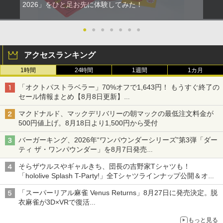
2026」をひと足お先に体験してみた！
●
●
●
●
●
●
●
アクセスランキング
1時間
24時間
1週間
1カ月
「オクトパストラベラー」70%オフで1,643円！ もうすぐ終了の
セール情報まとめ【8月8日更新】
ニンテンドーeショップでは「大神 絶景版」が67%オフで990円
マクドナルド、マックデリバリーの朝マックの最低注文料金が
500円値上げ。8月18日より1,500円から受付
バーガーキング、2026年“ワンパウンダーシリーズ”第3弾「ダー
ティ ザ・ワンパウンダー」を8月7日発売
「特製ガーリックマヨソース」を使用した超大型チーズバーガー
そらザウルスやギャルきち、団長の吉野家Tシャツも！
「hololive Splash T-Party!」全Tシャツラインナップ公開＆オン
ライン販売開始
「スーパーリアル麻雀 Venus Returns」8月27日に発売決定。脱
衣麻雀が3D×VRで復活
発売から2週間は20%オフになるセールが実施
もっと見る