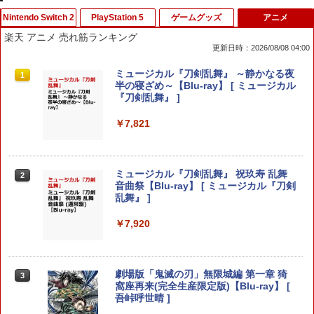
Nintendo Switch 2
PlayStation 5
ゲームグッズ
アニメ
楽天 アニメ 売れ筋ランキング
更新日時：2026/08/08 04:00
Switch2 保護フィルム スイッチ2 保護フ
PRO FREAK V2 Cheeky (通常版) モデ
ミュージカル『刀剣乱舞』 ～静かなる夜
1
1
1
ィルム switch2 フィルム Switch2 ガラ
ル プロフリーク PS5 PS4 NS proチーキ
半の寝ざめ～【Blu-ray】 [ ミュージカル
スフィルム スイッチ2 フィルム ガイド
ー 凹型 FPS 無段階高さ調節 profreek バ
『刀剣乱舞』 ]
貼り付け キット カバー Switch 2 本体
ージョン2 PS4 PS5 nintendo switch プ
アクセサリー Nintendo Switch2 ケース
ロコン対応【定形外郵便のみ送料無料】
￥7,821
可 透明 ブルーライト カット 99％ FIRM
Playstation 5特許取得済み日本製しまリ
E
ス堂
￥1,000
￥1,999
ミュージカル『刀剣乱舞』 祝玖寿 乱舞
2
音曲祭【Blu-ray】 [ ミュージカル『刀剣
乱舞』 ]
【お買い物マラソン期間限定♪最大30％O
＼20%OFF★在庫処分／【最新型】PS5
￥7,920
2
2
FF】【tomtoc公式店】 Switch 2対応 ハ
収納ケース 専用カバー PS5リモートプレ
ードケース FancyCase-G05 Nintendo
ーヤー SONY PlayStation Portal コント
2025年 スイッチ2モデル用 スリムケース
ローラー用 ガラスフィルム付き 強化ガ
持ち運び キャリングケース 耐衝撃 薄型
ラス 保護ケース ハードケース 収納バッ
劇場版「鬼滅の刃」無限城編 第一章 猗
3
ハードポーチ ゲームカード12枚収納 ア
グ 軽量 手提げかばん 液晶保護高透過率
窩座再来(完全生産限定版)【Blu-ray】 [
クセサリーポーチ
キズ 飛散防止
吾峠呼世晴 ]