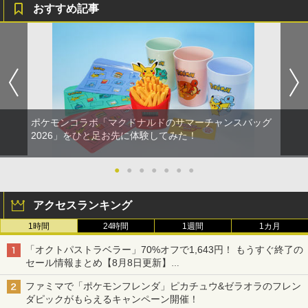
おすすめ記事
ポケモンコラボ「マクドナルドのサマーチャンスバッグ
2026」をひと足お先に体験してみた！
●
●
●
●
●
●
●
アクセスランキング
1時間
24時間
1週間
1カ月
「オクトパストラベラー」70%オフで1,643円！ もうすぐ終了の
セール情報まとめ【8月8日更新】
ニンテンドーeショップでは「大神 絶景版」が67%オフで990円
ファミマで「ポケモンフレンダ」ピカチュウ&ゼラオラのフレン
ダピックがもらえるキャンペーン開催！