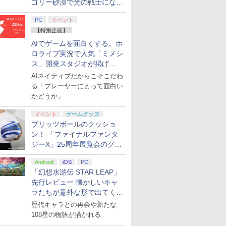
ゴリー砂漠で光の戦士になっ
てみた
PC
イベント
【特別企画】
AIでゲームを面白くする。ホ
ロライブ実況で人気「ミメシ
ス」開発スタジオが掲げ
る“AI活用の信念”とは？【講
AIネイティブだからこそこだわ
演レポート】
る「プレーヤーにとって面白い
かどうか」
イベント
ゲームグッズ
ブリッツボールのクッショ
ン！ 「ファイナルファンタ
ジーX」25周年展覧会のグッ
ズ情報が公開
Android
iOS
PC
「幻想水滸伝 STAR LEAP」
先行レビュー 懐かしいキャ
ラたちが意外な形で出てくる
シリーズ完全新作！
歴代キャラとの再会や新たな
108星の物語が描かれる