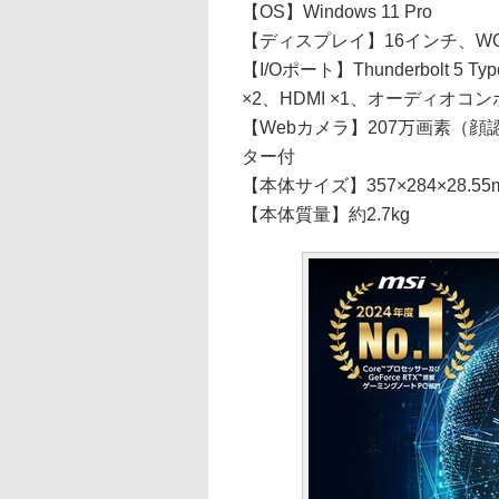
【OS】Windows 11 Pro
【ディスプレイ】16インチ、WQXG
【I/Oポート】Thunderbolt 5 Ty
×2、HDMI ×1、オーディオコン
【Webカメラ】207万画素（
ター付
【本体サイズ】357×284×28.55
【本体質量】約2.7kg