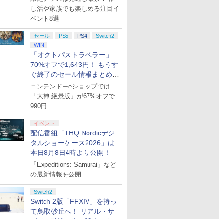
し活や家族でも楽しめる注目イ
ベント8選
セール
PS5
PS4
Switch2
WIN
「オクトパストラベラー」
70%オフで1,643円！ もうす
ぐ終了のセール情報まとめ
【8月8日更新】
ニンテンドーeショップでは
「大神 絶景版」が67%オフで
990円
イベント
配信番組「THQ Nordicデジ
タルショーケース2026」は
本日8月8日4時より公開！
「Expeditions: Samurai」など
の最新情報を公開
Switch2
Switch 2版「FFXIV」を持っ
て鳥取砂丘へ！ リアル・サ