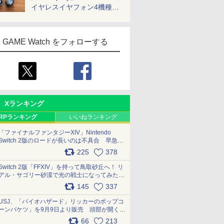
イヤレスイヤフォン4機種を
一気に聴く
GAME Watch をフォローする
Xランキング
RPランキング
いいねランキング
「ファイナルファンタジーXIV」Nintendo
Switch 2版のロードが長いのは不具合 早急に
アップデートできるよう対応中
225
378
pic.x.com/s9S3nRCAGa
Switch 2版「FFXIV」を持って鳥取砂丘へ！ リ
アル・サゴリー砂漠で光の戦士になってみた
pic.x.com/qyOfL2uv1n
145
337
USJ、「バイオハザード」リッカーのポップコ
ーンバケツ」を9月9日より販売 頭部が開く仕
組み。味は恐怖を堪のう「味噌フレーバー」
66
213