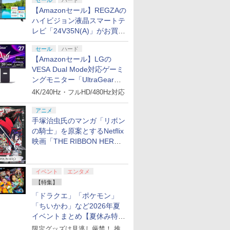
セール
ハード
【Amazonセール】REGZAの
ハイビジョン液晶スマートテ
レビ「24V35N(A)」がお買い
得！
セール
ハード
【Amazonセール】LGの
VESA Dual Mode対応ゲーミ
ングモニター「UltraGear
27G850A-B」がお買い得！
4K/240Hz・フルHD/480Hz対応
アニメ
手塚治虫氏のマンガ「リボン
の騎士」を原案とするNetflix
映画「THE RIBBON HERO
リボンヒーロー」本日配信開
始
イベント
エンタメ
【特集】
「ドラクエ」「ポケモン」
「ちいかわ」など2026年夏
イベントまとめ【夏休み特
集】
限定グッズは見逃し厳禁！ 推