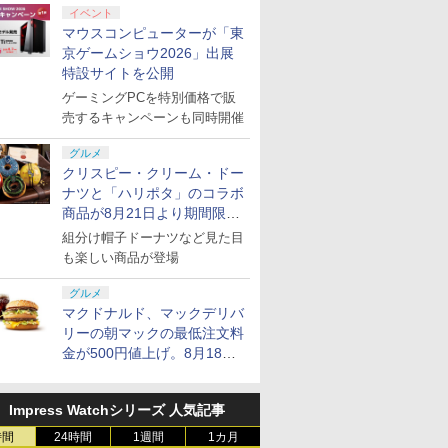
イベント
マウスコンピューターが「東
京ゲームショウ2026」出展
特設サイトを公開
ゲーミングPCを特別価格で販
売するキャンペーンも同時開催
グルメ
クリスピー・クリーム・ドー
ナツと「ハリポタ」のコラボ
商品が8月21日より期間限定
で発売
組分け帽子ドーナツなど見た目
も楽しい商品が登場
グルメ
マクドナルド、マックデリバ
リーの朝マックの最低注文料
金が500円値上げ。8月18日
より1,500円から受付
Impress Watchシリーズ 人気記事
時間
24時間
1週間
1カ月