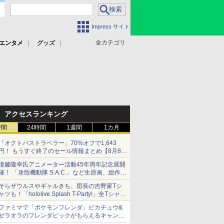
Impress サイト
全カテゴリ
エンタメ
グッズ
アクセスランキング
時間
24時間
1週間
1カ月
「オクトパストラベラー」70%オフで1,643
円！ もうすぐ終了のセール情報まとめ【8月8日
更新】
後藤隆幸氏アニメーター活動45年周年記念展開
ニンテンドーeショップでは「大神 絶景版」が
催！ 「攻殻機動隊 S.A.C.」など生原画、総作画
67%オフで990円
監督修正が展示
そらザウルスやギャルきち、団長の吉野家Tシ
ャツも！「hololive Splash T-Party!」全Tシャツ
ラインナップ公開＆オンライン販売開始
ファミマで「ポケモンフレンダ」ピカチュウ&
ゼラオラのフレンダピックがもらえるキャンペ
ーン開催！