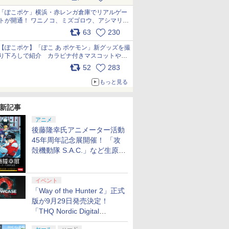
pic.x.com/81MuXGahVM
「ぽこポケ」横浜・赤レンガ倉庫でリアルゲー
トが開通！ ワニノコ、ミズゴロウ、アシマリ登
場シーンをレポート pic.x.com/LDgEByVl6D
63
230
【ぽこポケ】「ぽこ あ ポケモン」新グッズを撮
り下ろしで紹介 カラビナ付きマスコットやス
クエアポーチが仲間入り
52
283
pic.x.com/XmVAgBxaW5
もっと見る
新記事
アニメ
後藤隆幸氏アニメーター活動
45年周年記念展開催！ 「攻
殻機動隊 S.A.C.」など生原
画、総作画監督修正が展示
イベント
「Way of the Hunter 2」正式
版が9月29日発売決定！
「THQ Nordic Digital
Showcase 2026」まとめ