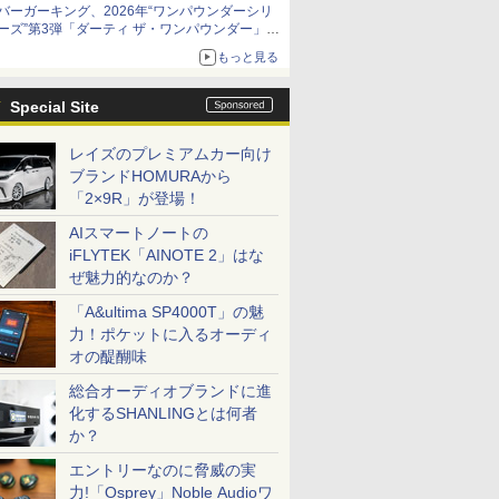
バーガーキング、2026年“ワンパウンダーシリ
ーズ”第3弾「ダーティ ザ・ワンパウンダー」を
8月7日発売
もっと見る
「特製ガーリックマヨソース」を使用した超大
型チーズバーガー
Special Site
レイズのプレミアムカー向け
ブランドHOMURAから
「2×9R」が登場！
AIスマートノートの
iFLYTEK「AINOTE 2」はな
ぜ魅力的なのか？
「A&ultima SP4000T」の魅
力！ポケットに入るオーディ
オの醍醐味
総合オーディオブランドに進
化するSHANLINGとは何者
か？
エントリーなのに脅威の実
力!「Osprey」Noble Audioワ