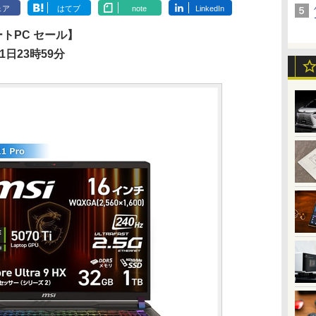
ェア
はてブ
note
LinkedIn
ートPC セール】
1日23時59分