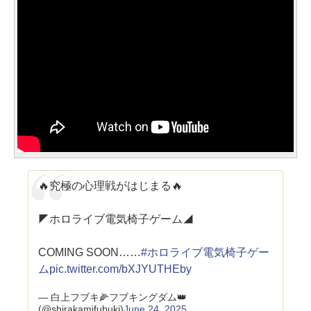
🔥究極の心理戦がはじまる🔥
◤ホロライブ電気椅子ゲーム◢
COMING SOON……
#ホロライブ電気椅子ゲー
ム
pic.twitter.com/bXJYUTHEby
— 白上フブキ🌽フブキングダム👑
(@shirakamifubuki)
June 24, 2025