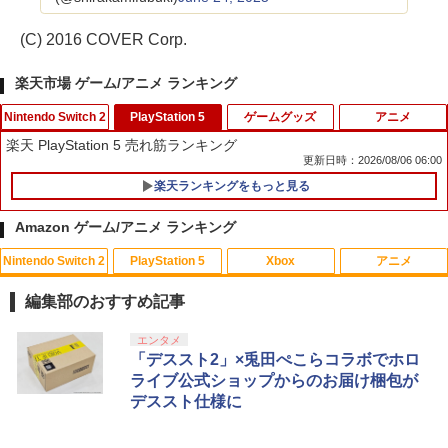
(C) 2016 COVER Corp.
楽天市場 ゲーム/アニメ ランキング
Nintendo Switch 2
PlayStation 5
ゲームグッズ
アニメ
楽天 PlayStation 5 売れ筋ランキング
更新日時：2026/08/06 06:00
楽天ランキングをもっと見る
Nintendo Switch2 ケース EVA キャリン
1
グケース 耐衝撃 大容量収納 Switch 保護
Amazon ゲーム/アニメ ランキング
ケース 収納バッグ ニンテンドー スイッ
チ2 収納バッグ キャリーケース 保護 ゲ
Nintendo Switch 2
PlayStation 5
Xbox
アニメ
ームカード
【中古】SDガンダム Gジェネレーション
1
ウォーズ 特典 Gジェネレーション ウォ
編集部のおすすめ記事
￥1,078
ーズ プレイヤーズバイブル付き
スプラトゥーン レイダース|オンライン
PlayStation 5 デジタル・エディション
Xbox プリペイドカード 10,000円 デジ
劇場版「鬼滅の刃」無限城編 第一章 猗
エンタメ
1
1
1
1
￥350
コード版
日本語専用 Console Language: Japan
タルコード 【旧 Xbox ギフトカード】
窩座再来 通常版 [Blu-ray]
「デススト2」×兎田ぺこらコラボでホロ
P20倍★薄くてじょうぶな Switch2 ケー
ese only (CFI-2200B01)
[オンラインコード]
2
ライブ公式ショップからのお届け梱包が
ス Switch / Switch2 inklink公式 収納ケ
￥5,832
￥3,964
デススト仕様に
ース キャリングケース 耐衝撃 スイッチ
￥55,000
￥10,000
【中古美品】 PlayStation 5 ソフト Rise
2
スイッチ2 Switch Switch2 ケース ポー
of the Ronin(ライズ・オブ・ローニン)
チ カバー バッグ バック ポータブル Nint