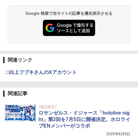
Z version - PS5 [CERO区分_Z / 18歳以
endo ニンテンドー スイッチ 可愛い か
上対象] 026-260803-ky-04-fuz 万代Net
わいい Switch2 保護フィルム
スプラトゥーン レイダース -Switch2
劇場版「鬼滅の刃」無限城編 第一章 猗
Beast of Reincarnation -PS5 【特典】
Xbox プリペイドカード 3,000円 デジタ
2
2
店
2
2
Google 検索で当サイトの記事を優先表示させる
窩座再来 通常版 [DVD]
プロダクトコード 封入
ルコード 【旧 Xbox ギフトカード】 [オ
￥1,480
ンラインコード]
￥6,455
￥2,480
￥3,523
￥7,286
￥3,000
Switch2 ケース Switch2 保護フィルム
3
【中古】ポケットモンスター バイオレッ
3
ケース セット スイッチ2 保護フィルム
ト -Switch
スイッチ2 ケース フィルム Nintendo S
Nintendo Switch 2(日本語・国内専用)
劇場版「鬼滅の刃」無限城編 第一章 猗
【純正品】ディスクドライブ(CFI-ZDD1
3
3
Xbox プリペイドカード 1,000円 デジタ
3
3
witch2 ガラスフィルム ブルーライト カ
窩座再来 完全生産限定版 [Blu-ray]
J) PlayStation 5
関連リンク
ルコード 【旧 Xbox ギフトカード】 [オ
￥2,950
ット 99％ ニンテンドー 任天堂 Switch2
￥55,095
ンラインコード]
本体 ジョイコン ソフト 収納 保護 カバー
￥8,698
￥11,849
□白上フブキさんのXアカウント
FIRME
￥1,000
￥1,580
ワイヤレス コントローラー ゲームパッ
4
【純正品】DualSense ワイヤレスコン
関連記事
ト Switch2 Switch1 PS4 PS3 PC Stea
ニンテンドープリペイド番号 9000円|オ
4
4
『映画 ラブライブ！蓮ノ空女学院スクー
4
トローラー ミッドナイト ブラック(CFI-
m プロコン スイッチ2コントローラー ス
【純正品】Xbox ワイヤレス コントロー
ンラインコード版
4
ルアイドルクラブ Bloom Garden Part
ZCT2J01)
イッチコントローラー pcコントローラ
ラー + USB-C® ケーブル
【PowerA 公式ストア】パワーエー スリ
エンタメ
y』Blu-ray（特装限定版）
4
連射コン 連射コントローラーゲームコン
￥9,000
ムケース for Nintendo Switch 2 - ダー
ロサンゼルス・ドジャース「hololive nig
トローラー Bluetooth 背面ボタン TUR
￥10,737
￥8,300
クグレー【任天堂公式ライセンス商品】
￥8,589
ht」第2回を7月5日に開催決定。ホロライ
BO コントローラPro 連射機 XPT_T53R
国内2年保証
ブENメンバーがコラボ
￥3,499
ニンテンドープリペイド番号 5000円|オ
￥2,530
2025年6月9日
5
【純正品】DualSense ワイヤレスコン
Xbox プリペイドカード 5,000円 デジタ
5