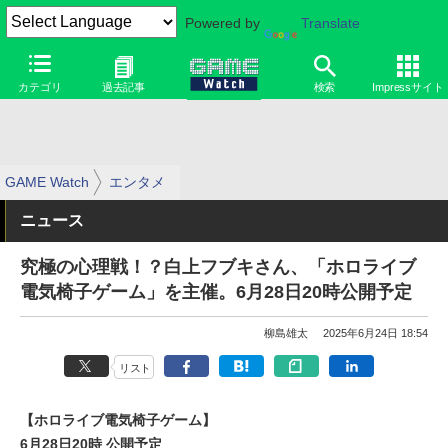
Powered by
Translate
カテゴリ
過去記事
検索
Impressサイト
GAME Watch
エンタメ
ニュース
究極の心理戦！？白上フブキさん、「ホロライブ
電気椅子ゲーム」を主催。6月28日20時公開予定
柳島雄太
2025年6月24日 18:54
リスト
【ホロライブ電気椅子ゲーム】
6月28日20時 公開予定