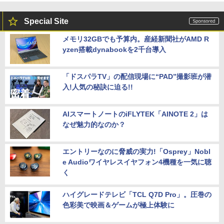
Special Site
メモリ32GBでも予算内。産経新聞社がAMD R
yzen搭載dynabookを2千台導入
「ドスパラTV」の配信現場に“PAD”撮影班が潜
入!人気の秘訣に迫る!!
AIスマートノートのiFLYTEK「AINOTE 2」は
なぜ魅力的なのか？
エントリーなのに脅威の実力!「Osprey」Nobl
e Audioワイヤレスイヤフォン4機種を一気に聴
く
ハイグレードテレビ「TCL Q7D Pro」。圧巻の
色彩美で映画＆ゲームが極上体験に