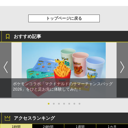
トップページに戻る
おすすめ記事
ポケモンコラボ「マクドナルドのサマーチャンスバッグ
2026」をひと足お先に体験してみた！
●
●
●
●
●
●
●
アクセスランキング
1時間
24時間
1週間
1カ月