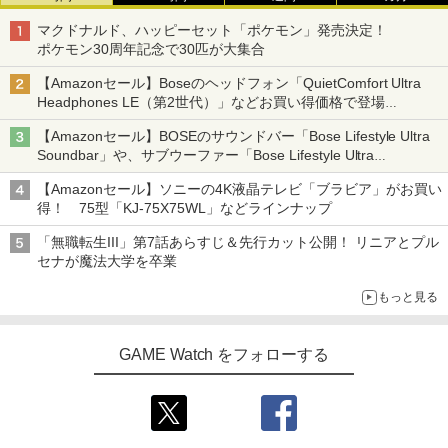
マクドナルド、ハッピーセット「ポケモン」発売決定！
ポケモン30周年記念で30匹が大集合
【Amazonセール】Boseのヘッドフォン「QuietComfort Ultra
Headphones LE（第2世代）」などお買い得価格で登場
イマーシブオーディオで臨場感ある音楽体験が楽しめる
【Amazonセール】BOSEのサウンドバー「Bose Lifestyle Ultra
Soundbar」や、サブウーファー「Bose Lifestyle Ultra
Subwoofer」などお買い得！
【Amazonセール】ソニーの4K液晶テレビ「ブラビア」がお買い
得！ 75型「KJ-75X75WL」などラインナップ
「無職転生III」第7話あらすじ＆先行カット公開！ リニアとプル
セナが魔法大学を卒業
もっと見る
GAME Watch をフォローする