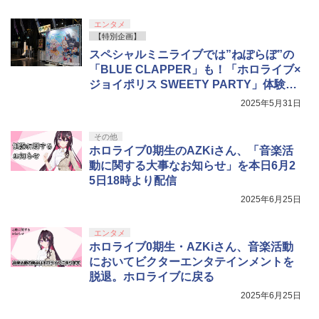
ンラインコード版
5
劇場版「鬼滅の刃」無限城編 第一章 猗
5
トローラー(CFI-ZCT2J)
ルコード 【旧 Xbox ギフトカード】 [オ
窩座再来 完全生産限定版 [DVD]
ンラインコード]
エンタメ
￥5,000
【中古】Super Smash Bros. Ultimate f
￥10,737
【特別企画】
5
【楽天ブックス限定特典+特典】METAL
5
￥7,828
or Nintendo Switch
￥5,000
スペシャルミニライブでは”ねぽらぼ”の
GEAR SOLID : MASTER COLLECTION
Vol.2 Switch2版(2連アクリルキーホル
「BLUE CLAPPER」も！「ホロライブ×
￥3,670
ダー+【早期購入封入特典】DLCチラシ)
ジョイポリス SWEETY PARTY」体験レ
ポート
2025年5月31日
￥6,600
その他
ホロライブ0期生のAZKiさん、「音楽活
動に関する大事なお知らせ」を本日6月2
5日18時より配信
2025年6月25日
エンタメ
ホロライブ0期生・AZKiさん、音楽活動
においてビクターエンタテインメントを
脱退。ホロライブに戻る
2025年6月25日