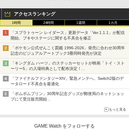
アクセスランキング
1時間
24時間
1週間
1カ月
「スプラトゥーン レイダース」更新データ「Ver.1.1.1」が配信
開始。ブキやステージに関する不具合を修正
「ポケモン公式ぜんこく図鑑 1996-2026」発売に合わせ30周年
記念のビジュアルアートブック3冊同時発売が決定
「キングダム ハーツ」のステッカーセットが映画「トイ・スト
ーリー5」の入場特典として配布決定！
本日8月7日より先着・数量限定で配布
「ファイナルファンタジーXIV」緊急メンテへ。Switch2版のデ
ータロード不具合を最適化
「ポムポムプリン」30周年記念グッズが郵便局のネットショッ
プにて受注販売開始
「おもちもちもちクッション」など今年だけの限定商品が登場
もっと見る
GAME Watch をフォローする