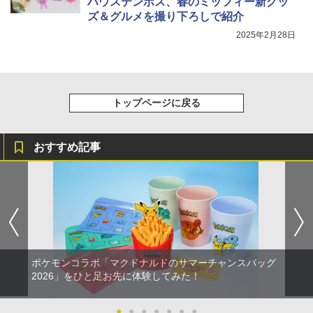
ハウステンボス、春のミッフィー新グッ
ズ＆グルメを撮り下ろしで紹介
2025年2月28日
トップページに戻る
おすすめ記事
ポケモンコラボ「マクドナルドのサマーチャンスバッグ
2026」をひと足お先に体験してみた！
●
●
●
●
●
●
●