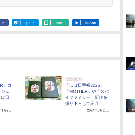
ェア
はてブ
note
LinkedIn
エンタメ
ER」コ
「ほぼ日手帳2025」、
「ジェ
「MOTHER」や「スパ
ほぼ日
イファミリー」新作を
中！
撮り下ろしで紹介
5年1月9日
2024年8月23日