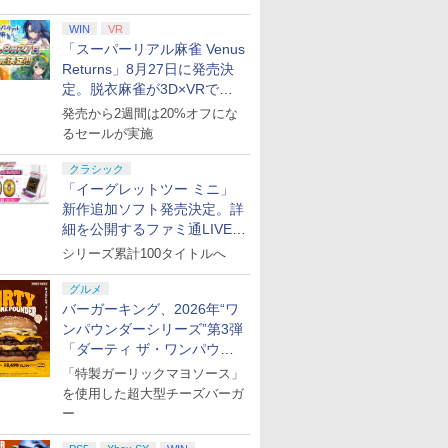
WIN
VR
「スーパーリアル麻雀 Venus
Returns」8月27日に発売決
定。脱衣麻雀が3D×VRで復
活
発売から2週間は20%オフにな
るセールが実施
クラシック
「イーグレットツー ミニ」
新作追加ソフト発売決定。詳
細を公開するファミ通LIVEが
8月27日20時から配信
シリーズ累計100タイトルへ
グルメ
バーガーキング、2026年“ワ
ンパウンダーシリーズ”第3弾
「ダーティ ザ・ワンパウン
ダー」を8月7日発売
「特製ガーリックマヨソース」
を使用した超大型チーズバーガ
ー