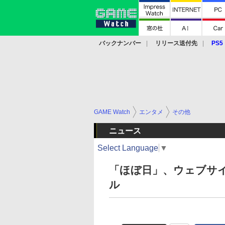
バックナンバー
リリース送付先
PS5
モバイル
eスポーツ
クラウド
PS
GAME Watch
エンタメ
その他
ニュース
Select Language
▼
「ほぼ日」、ウェブサ
ル