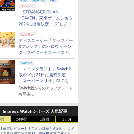
PS5
Xbox SX
WIN
イベント
「STRANGER THAN
HEAVEN」東京ゲームショウ
2026に出展決定！ デモプレ
イや体験型展示も
エンタメ
ディズニーシー「ダッフィー
&フレンズ」のハロウィーン
グッズやフードスーベニアが
8月25日より発売
Switch2
「マインクラフト」Switch2
版が10月27日に発売決定。
「スーパーマリオ」DLCも
Switch版からのアップグレード
も可能に
Impress Watchシリーズ 人気記事
時間
24時間
1週間
1カ月
【家電レビュー】手ごわい雑草との戦い、コメ
リの草刈機で完全勝利 掃除機感覚で使えた