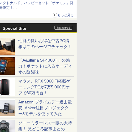
マクドナルド、ハッピーセット「ポケモン」発
売決定！
ポケモン30周年記念で30匹が大集合
もっと見る
Special Site
性能の良いお得な中古PC情
報はこのページでチェック！
「A&ultima SP4000T」の魅
力！ポケットに入るオーディ
オの醍醐味
マウス、RTX 5060 Ti搭載ゲ
ーミングPCが7万5,000円オ
フで30万円台！
Amazon プライムデー過去最
安! Anker注目プロジェクタ
ー3モデルを使ってみた
ソニーミラーレス一眼の大特
集！ 見どころ記事まとめ