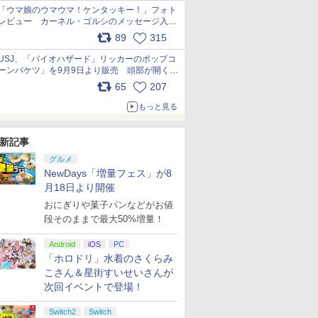
「ウマ娘のウマウマ！ケンタッキー！」フォト
レビュー カーネル・ゴルシのメッセージ入り
パッケージや描き下ろしトレカなどが登場
89
315
pic.x.com/PjnkR9vkXl
USJ、「バイオハザード」リッカーのポップコ
ーンバケツ」を9月9日より販売 頭部が開く仕
組み。味は恐怖を堪のう「味噌フレーバー」
65
207
pic.x.com/81MuXGahVM
もっと見る
新記事
グルメ
NewDays「増量フェス」が8
月18日より開催
おにぎりや菓子パンなどがお値
段そのままで最大50%増量！
Android
iOS
PC
「ホロドリ」水着のさくらみ
こさん＆星街すいせいさんが
次回イベントで登場！
Switch2
Switch