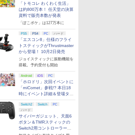
「トモコレ わくわく生活」
は約800万本！ 任天堂の決算
資料で販売本数が発表
「ぽこポケ」は127万本に
PS5
PS4
PC
ハード
「エスコン8」仕様のフライ
トスティックがThrustmaster
から登場！ 10月2日発売
ジョイスティックに振動機能を
搭載。予約受付も開始
Android
iOS
PC
「ホロドリ」次回イベントに
「miComet」参戦!? 本日18
時にイベント詳細＆登場タレ
ント公開
Switch2
Switch
PC
ハード
サイバーガジェット、天面6
ボタン＆TMRスティックの
Switch2用コントローラーを9
月下旬発売！