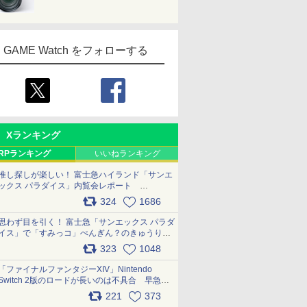
GAME Watch をフォローする
Xランキング
RPランキング
いいねランキング
推し探しが楽しい！ 富士急ハイランド「サンエ
ックス パラダイス」内覧会レポート
pic.x.com/p718c0QB0k
324
1686
思わず目を引く！ 富士急「サンエックス パラダ
イス」で「すみっコ」ぺんぎん？のきゅうりド
ッグを食べてみた イラストそのままのメニュ
323
1048
ー化に挑戦。これが意外にもおいしい
pic.x.com/Kgl04hZaeg
「ファイナルファンタジーXIV」Nintendo
Switch 2版のロードが長いのは不具合 早急に
アップデートできるよう対応中
221
373
pic.x.com/s9S3nRCAGa