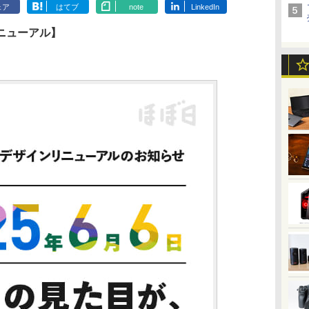
ェア
はてブ
note
LinkedIn
ニューアル】