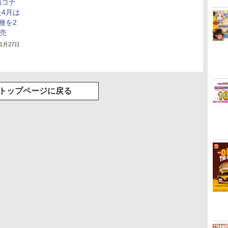
偵コナ
4月は
種を2
発売
年1月27日
トップページに戻る