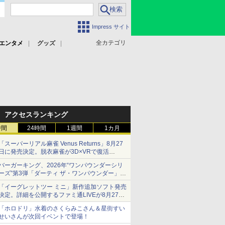
Impress サイト
全カテゴリ
エンタメ
グッズ
アクセスランキング
時間
24時間
1週間
1カ月
「スーパーリアル麻雀 Venus Returns」8月27
日に発売決定。脱衣麻雀が3D×VRで復活
発売から2週間は20%オフになるセールが実施
バーガーキング、2026年“ワンパウンダーシリ
ーズ”第3弾「ダーティ ザ・ワンパウンダー」を
8月7日発売
「イーグレットツー ミニ」新作追加ソフト発売
「特製ガーリックマヨソース」を使用した超大
決定。詳細を公開するファミ通LIVEが8月27日
型チーズバーガー
20時から配信
「ホロドリ」水着のさくらみこさん＆星街すい
シリーズ累計100タイトルへ
せいさんが次回イベントで登場！