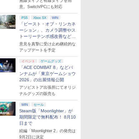
無線タイプと有線タイプを用
意。Switch/PCにも対応
PS5
Xbox SX
WIN
「ビースト・オブ・リンカネ
ーション」、カメラ調整やス
トーリーテンポ感改善などの
アプデを1週間以内に実施
意見を真摯に受け止め継続的な
アップデートを予定
イベント
ゲームグッズ
「ACE COMBAT 8」などバ
ンナムが「東京ゲームショウ
2026」の出展情報公開
アソビストア出張所にてオリジ
ナルグッズの販売も
WIN
セール
Steam版「Moonlighter」が
期間限定で無料配布！ 8月10
日まで
続編「Moonlighter 2」の発売は
9月2日に決定