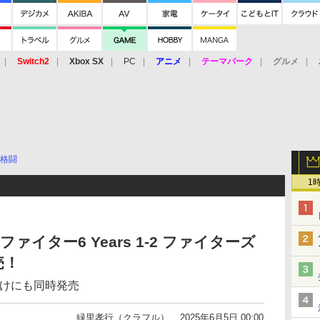
Switch2
Xbox SX
PC
アニメ
テーマパーク
グルメ
 Vita
3DS
アーケード
VR
格闘
1
ファイター6 Years 1-2 ファイターズ
売！
S/PC向けにも同時発売
緑里孝行（クラフル）
2025年6月5日 00:00