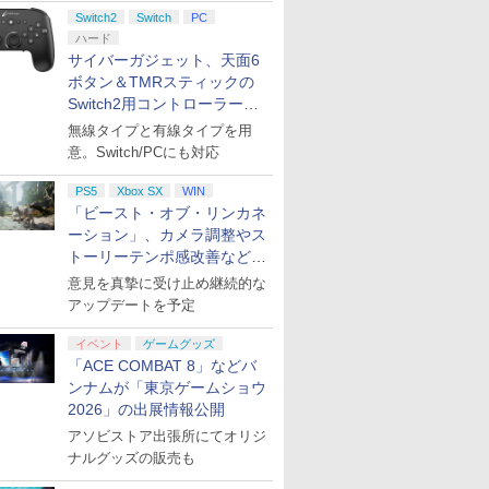
ント公開
Switch2
Switch
PC
ハード
サイバーガジェット、天面6
ボタン＆TMRスティックの
Switch2用コントローラーを9
月下旬発売！
無線タイプと有線タイプを用
意。Switch/PCにも対応
PS5
Xbox SX
WIN
「ビースト・オブ・リンカネ
ーション」、カメラ調整やス
トーリーテンポ感改善などの
アプデを1週間以内に実施
意見を真摯に受け止め継続的な
アップデートを予定
イベント
ゲームグッズ
「ACE COMBAT 8」などバ
ンナムが「東京ゲームショウ
2026」の出展情報公開
アソビストア出張所にてオリジ
ナルグッズの販売も