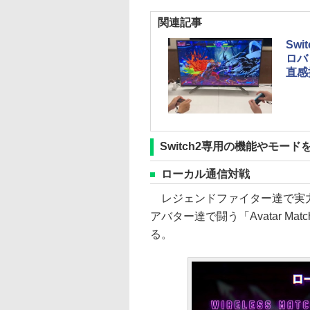
関連記事
Sw
ロバ
直感
Switch2専用の機能やモード
ローカル通信対戦
レジェンドファイター達で実力を
アバター達で闘う「Avatar 
る。