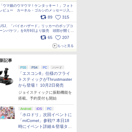
「ウマ娘のウマウマ！ケンタッキー！」フォト
レビュー カーネル・ゴルシのメッセージ入り
パッケージや描き下ろしトレカなどが登場
89
315
pic.x.com/PjnkR9vkXl
USJ、「バイオハザード」リッカーのポップコ
ーンバケツ」を9月9日より販売 頭部が開く仕
組み。味は恐怖を堪のう「味噌フレーバー」
65
207
pic.x.com/81MuXGahVM
もっと見る
新記事
PS5
PS4
PC
ハード
「エスコン8」仕様のフライ
トスティックがThrustmaster
から登場！ 10月2日発売
ジョイスティックに振動機能を
搭載。予約受付も開始
Android
iOS
PC
「ホロドリ」次回イベントに
「miComet」参戦!? 本日18
時にイベント詳細＆登場タレ