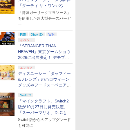
「ダーティ ザ・ワンパウン
ダー」を8月7日発売
「特製ガーリックマヨソース」
を使用した超大型チーズバーガ
ー
PS5
Xbox SX
WIN
イベント
「STRANGER THAN
HEAVEN」東京ゲームショウ
2026に出展決定！ デモプレ
イや体験型展示も
エンタメ
ディズニーシー「ダッフィー
&フレンズ」のハロウィーン
グッズやフードスーベニアが
8月25日より発売
Switch2
「マインクラフト」Switch2
版が10月27日に発売決定。
「スーパーマリオ」DLCも
Switch版からのアップグレード
も可能に