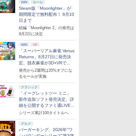
WIN
セール
Steam版「Moonlighter」が
期間限定で無料配布！ 8月10
日まで
続編「Moonlighter 2」の発売は
9月2日に決定
WIN
VR
「スーパーリアル麻雀 Venus
Returns」8月27日に発売決
定。脱衣麻雀が3D×VRで復
活
発売から2週間は20%オフにな
るセールが実施
クラシック
「イーグレットツー ミニ」
新作追加ソフト発売決定。詳
細を公開するファミ通LIVEが
8月27日20時から配信
シリーズ累計100タイトルへ
グルメ
バーガーキング、2026年“ワ
ンパウンダーシリーズ”第3弾