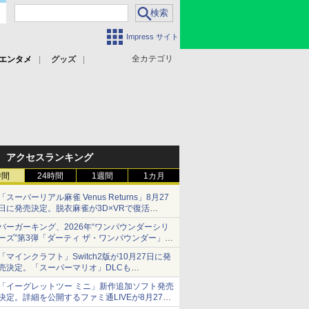
Impress サイト
全カテゴリ
エンタメ
グッズ
アクセスランキング
時間
24時間
1週間
1カ月
「スーパーリアル麻雀 Venus Returns」8月27
日に発売決定。脱衣麻雀が3D×VRで復活
発売から2週間は20%オフになるセールが実施
バーガーキング、2026年“ワンパウンダーシリ
ーズ”第3弾「ダーティ ザ・ワンパウンダー」を
8月7日発売
「マインクラフト」Switch2版が10月27日に発
「特製ガーリックマヨソース」を使用した超大
売決定。「スーパーマリオ」DLCも
型チーズバーガー
Switch版からのアップグレードも可能に
「イーグレットツー ミニ」新作追加ソフト発売
決定。詳細を公開するファミ通LIVEが8月27日
20時から配信