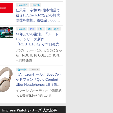
Switch2
Switch
任天堂、令和8年熊本地震で
被災したSwitch2などの無償
修理を実施。義援金5,000万
円の寄付も発表
Switch
PC
PS5
本日発売
41年ぶりの復活。「ルート
16」シリーズ新作
「ROUTE16R」が本日発売
3つの「ルート16」が1つになっ
た「ROUTE16 COLLECTION」
も同時発売
セール
ハード
【Amazonセール】Boseのヘ
ッドフォン「QuietComfort
Ultra Headphones LE（第2
世代）」などお買い得価格で
イマーシブオーディオで臨場感
登場
ある音楽体験が楽しめる
Impress Watchシリーズ 人気記事