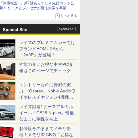
「無職転生III」第7話あらすじ＆先行カット公
シリーズ累計100タイトルへ
開！ リニアとプルセナが魔法大学を卒業
もっと見る
Special Site
レイズのプレミアムカー向け
ブランドHOMURAから
「2×9R」が登場！
性能の良いお得な中古PC情
報はこのページでチェック！
エントリーなのに脅威の実
力!「Osprey」Noble Audioワ
イヤレスイヤフォン4機種を
一気に聴く
レイズ鍛造1ピースアルミホ
イール「CE28 N-plus」軽量
なままに剛性を向上
お値段そのままでメモリ倍
増！メモリ32GBの「お得な