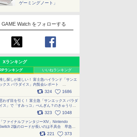
ゲーミングノート」
GAME Watch をフォローする
Xランキング
RPランキング
いいねランキング
推し探しが楽しい！ 富士急ハイランド「サンエ
ックス パラダイス」内覧会レポート
pic.x.com/p718c0QB0k
324
1686
思わず目を引く！ 富士急「サンエックス パラダ
イス」で「すみっコ」ぺんぎん？のきゅうりド
ッグを食べてみた イラストそのままのメニュ
323
1048
ー化に挑戦。これが意外にもおいしい
pic.x.com/Kgl04hZaeg
「ファイナルファンタジーXIV」Nintendo
Switch 2版のロードが長いのは不具合 早急に
アップデートできるよう対応中
221
373
pic.x.com/s9S3nRCAGa