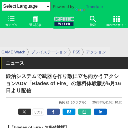
Powered by
Translate
カテゴリ
過去記事
検索
Impressサイト
GAME Watch
プレイステーション
PS5
アクション
ニュース
鍛治システムで武器を作り敵に立ち向かうアクシ
ョンADV「Blades of Fire」の無料体験版が5月16
日より配信
長岡 頼（クラフル）
2025年5月16日 10:20
リスト
【「Blades of Fire」無料体験版】