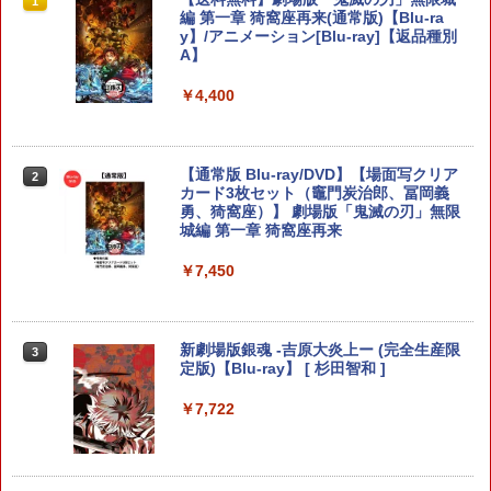
1
1
1
1
【Switch2】ELDEN RING Tarnished E
ジャパン・スペシャル・エディション
ィエプロン★アニメ『第3期』決定☆ア
編 第一章 猗窩座再来(通常版)【Blu-ra
dition [POT-P-AAF6C NSW2 エルデン
ウトレットSALE★
y】/アニメーション[Blu-ray]【返品種別
リング タ-ニッシュエディション]
A】
￥5,591
￥500
￥8,290
￥4,400
RIDE 6
【新品】おそ松さん 推し松トートバッグ
2
2
ELDEN RING Tarnished Edition Swit
B(松マーク/カラ松)★アニメ『第3期』決
【通常版 Blu-ray/DVD】【場面写クリア
2
2
ch2版
定☆アウトレットSALE★[別倉庫から取
カード3枚セット（竈門炭治郎、冨岡義
￥5,901
り寄せ]
勇、猗窩座）】 劇場版「鬼滅の刃」無限
城編 第一章 猗窩座再来
￥8,298
￥520
￥7,450
【特典】ファイナルファンタジー レゾナ
3
ンス PS5版(【初回封入特典】魔導船＆
ダービースタリオン2 【Switch2】 POT-
【中古】ニル・アドミラリの天秤 クロユ
3
3
かけだし騎士の応援パック・かけだし騎
P-AB73A
リ炎陽譚 限定版 予約特典(ドラマCD) 付
新劇場版銀魂 -吉原大炎上ー (完全生産限
3
士のスタートダッシュパック)
- PSVita
定版)【Blu-ray】 [ 杉田智和 ]
￥8,582
￥6,526
￥1,387
￥7,722
コーエーテクモゲームス 【封入特典付】
【特典】MARVEL Tōkon: Fighting So
4
4
【中古】ファイアーエムブレムif 白夜王
4