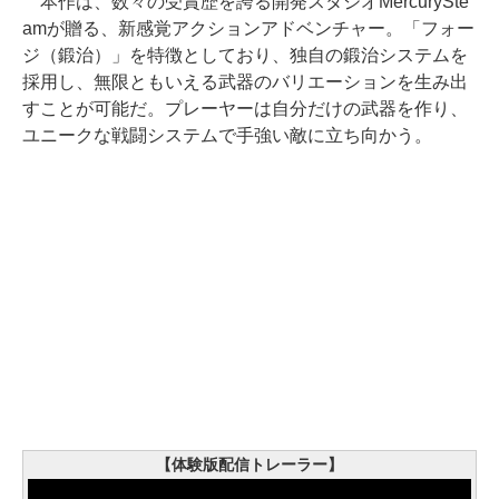
本作は、数々の受賞歴を誇る開発スタジオMercurySte
amが贈る、新感覚アクションアドベンチャー。「フォー
ジ（鍛治）」を特徴としており、独自の鍛治システムを
採用し、無限ともいえる武器のバリエーションを生み出
すことが可能だ。プレーヤーは自分だけの武器を作り、
ユニークな戦闘システムで手強い敵に立ち向かう。
【体験版配信トレーラー】