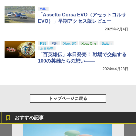
￥9,000
￥10,737
WIN
劇場版「鬼滅の刃」無限城編 第一章 猗
4
「Assetto Corsa EVO（アセットコルサ
窩座再来 完全生産限定版 [Blu-ray]
【国内正規品】Thrustmaster スラスト
5
EVO）」早期アクセス版レビュー
マスター TH8S シフター - PC、PS4、P
ニンテンドープリペイド番号 5000円|オ
5
￥8,698
【純正品】DualSense ワイヤレスコン
S5、PS5 Pro、Xbox One、Xbox Serie
2025年2月4日
ンラインコード版
5
トローラー(CFI-ZCT2J)
s X|S 対応の高精度 H パターン シフター
￥5,000
PS5
PS4
Xbox SX
Xbox One
Switch
￥10,737
￥14,141
本日発売
『映画 ラブライブ！蓮ノ空女学院スクー
5
「百英雄伝」本日発売！ 戦場で交錯する
ルアイドルクラブ Bloom Garden Part
100の英雄たちの想い――
y』Blu-ray（特装限定版）
2024年4月23日
￥8,589
トップページに戻る
おすすめ記事