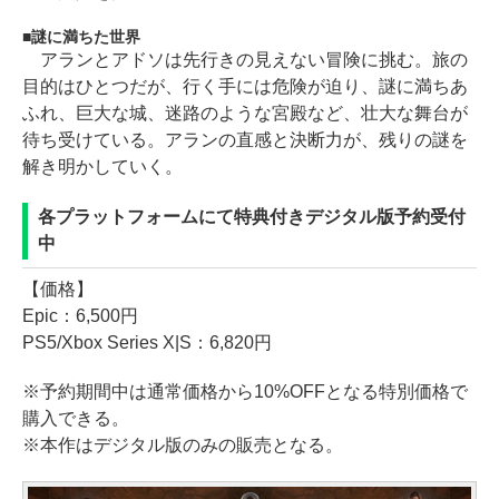
謎に満ちた世界
アランとアドソは先行きの見えない冒険に挑む。旅の
目的はひとつだが、行く手には危険が迫り、謎に満ちあ
ふれ、巨大な城、迷路のような宮殿など、壮大な舞台が
待ち受けている。アランの直感と決断力が、残りの謎を
解き明かしていく。
各プラットフォームにて特典付きデジタル版予約受付
中
【価格】
Epic：6,500円
PS5/Xbox Series X|S：6,820円
※予約期間中は通常価格から10%OFFとなる特別価格で
購入できる。
※本作はデジタル版のみの販売となる。