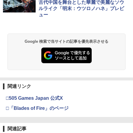
コード版
日本語専用 Console Language: Japan
ラー + USB-C® ケーブル
窩座再来 通常版 [Blu-ray]
古代中国を舞台とした華麗で美麗なソウ
ese only (CFI-2200B01)
ルライク「明末：ウツロノハネ」プレビ
￥5,832
￥8,300
￥3,982
ュー
￥55,000
【純正品】Xbox ワイヤレス コントロー
2
スプラトゥーン レイダース -Switch2
劇場版「鬼滅の刃」無限城編 第一章 猗
Beast of Reincarnation -PS5 【特典】
ラー (ロボット ホワイト)
2
2
2
Google 検索で当サイトの記事を優先表示させる
窩座再来 通常版 [DVD]
プロダクトコード 封入
￥6,447
￥7,681
￥3,523
￥7,286
【純正品】Xbox ワイヤレス コントロー
3
ラー (カーボンブラック)
Nintendo Switch 2(日本語・国内専用)
【Amazon.co.jp限定】劇場版モノノ怪
【純正品】ディスクドライブ(CFI-ZDD1
3
3
3
第三章 蛇神 (Amazon.co.jp限定オリジ
J) PlayStation 5
関連リンク
￥8,020
ナル三方背収納ケース付きコレクション)
￥55,491
(オリジナル特典:オリジナル巾着＋メー
￥11,849
□505 Games Japan 公式X
カー特典:【坤と離】二振りの剣、十翼よ
り来たる！スタジオ描き下ろしイラスト
□「Blades of Fire」のページ
【純正品】Xbox 充電式バッテリー + US
4
ボード付) [Blu-ray]
B-C ケーブル
【純正品】DualSense ワイヤレスコン
ニンテンドープリペイド番号 9000円|オ
4
4
￥10,780
トローラー ミッドナイト ブラック(CFI-
ンラインコード版
￥2,618
ZCT2J01)
関連記事