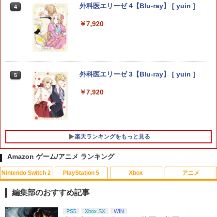
【Switch2】進撃の巨人3 通常版 [POT-P
uls(【早期購入封入特典】ロビーのアイ
外科医エリーゼ 4【Blu-ray】 [ yuin ]
国
4
-ABA7A NSW2 シンゲキノキョジン 3 ツ
テムセット)
ウジョウ]
￥7,920
￥2,820
￥6,782
￥8,710
マラソン開催中 【 山崎実業 蓋付き重ね
5
【特典】トゥームレイダー：レガシー・
5
られるゲーム機器収納ケース スマート
スーパーボンバーマン コレクション Nin
オブ・アトランティス(【早期購入同梱特
外科医エリーゼ 3【Blu-ray】 [ yuin ]
5
5
】 smart 小型ゲーム機収納 ボックス Sw
tendo Switch 2 Edition 日本限定版
典】コスチューム「ララ・クロフト・サ
itch スイッチ Lite 充電ドック ケーブル
バイバー(仮)」（ゲーム内コンテンツ）)
￥7,920
コントローラー 周辺機器 蓋付き 一括収
￥9,801
納 石こうボードピン 壁面 シンプル 公式
￥7,012
白 黒 10312 10313 YAMAZAKI
￥3,190
楽天ランキングをもっと見る
Amazon ゲーム/アニメ ランキング
Nintendo Switch 2
PlayStation 5
Xbox
アニメ
編集部のおすすめ記事
スプラトゥーン レイダース|オンライン
PlayStation 5 デジタル・エディション
【純正品】Xbox ワイヤレス コントロー
劇場版「鬼滅の刃」無限城編 第一章 猗
PS5
Xbox SX
WIN
1
1
1
1