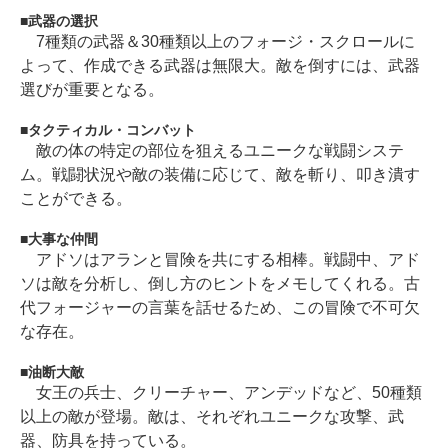
武器の選択
7種類の武器＆30種類以上のフォージ・スクロールに
よって、作成できる武器は無限大。敵を倒すには、武器
選びが重要となる。
タクティカル・コンバット
敵の体の特定の部位を狙えるユニークな戦闘システ
ム。戦闘状況や敵の装備に応じて、敵を斬り、叩き潰す
ことができる。
大事な仲間
アドソはアランと冒険を共にする相棒。戦闘中、アド
ソは敵を分析し、倒し方のヒントをメモしてくれる。古
代フォージャーの言葉を話せるため、この冒険で不可欠
な存在。
油断大敵
女王の兵士、クリーチャー、アンデッドなど、50種類
以上の敵が登場。敵は、それぞれユニークな攻撃、武
器、防具を持っている。