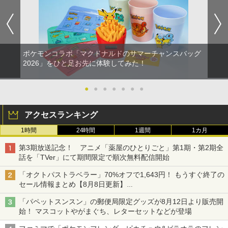
ポケモンコラボ「マクドナルドのサマーチャンスバッグ
2026」をひと足お先に体験してみた！
●
●
●
●
●
●
●
アクセスランキング
1時間
24時間
1週間
1カ月
第3期放送記念！ アニメ「薬屋のひとりごと」第1期・第2期全
話を「TVer」にて期間限定で順次無料配信開始
「オクトパストラベラー」70%オフで1,643円！ もうすぐ終了の
セール情報まとめ【8月8日更新】
ニンテンドーeショップでは「大神 絶景版」が67%オフで990円
「パペットスンスン」の郵便局限定グッズが8月12日より販売開
始！ マスコットやがまぐち、レターセットなどが登場