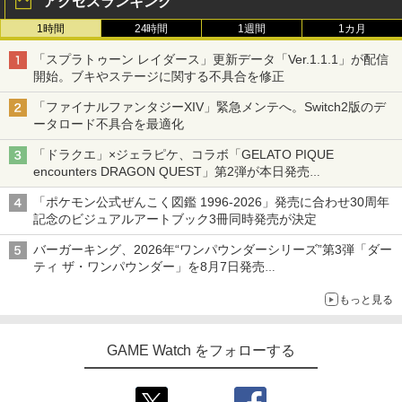
アクセスランキング
1時間
24時間
1週間
1カ月
「スプラトゥーン レイダース」更新データ「Ver.1.1.1」が配信
開始。ブキやステージに関する不具合を修正
「ファイナルファンタジーXIV」緊急メンテへ。Switch2版のデ
ータロード不具合を最適化
「ドラクエ」×ジェラピケ、コラボ「GELATO PIQUE
encounters DRAGON QUEST」第2弾が本日発売
アイスカップに入ったスライムやわたぼう、ベビーサタンなどが
「ポケモン公式ぜんこく図鑑 1996-2026」発売に合わせ30周年
オリジナルアートで登場
記念のビジュアルアートブック3冊同時発売が決定
バーガーキング、2026年“ワンパウンダーシリーズ”第3弾「ダー
ティ ザ・ワンパウンダー」を8月7日発売
「特製ガーリックマヨソース」を使用した超大型チーズバーガー
もっと見る
GAME Watch をフォローする