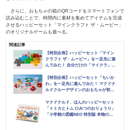
さらに、おもちゃの箱のQRコードをスマートフォンで
読み込むことで、時間内に素材を集めてアイテムを完成
させるハッピーセット「マインクラフト ザ・ムービー」
のオリジナルゲームも遊べる。
関連記事
【特別企画】ハッピーセット「マイン
クラフト ザ・ムービー」を一足先に遊
んでみた！ 自分だけの「マイクラ」の
世界が作れるおもちゃが登場 - HOBBY
Watch
【特別企画】ハッピーセット「ちいか
わ」を一足先に遊んでみた！ マクドナ
ルドクルーデザインのおもちゃが初登
場 - HOBBY Watch
マクドナルド、ほんのハッピーセット
「トミカとトム ひみつのおりょうり」
「小学館の図鑑NEO 特別版 本物の大
きさ図鑑」5月16日発売