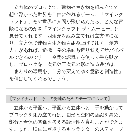
立方体のブロックで、建物や生き物を組み立てて、
想い浮かべた世界を自由に作れるゲーム、「マインク
ラフト」。その世界に人間が飛び込んだら、どんな冒
険になるのかを「マインクラフト ザ・ムービー」は
見せてくれます。四角形を組み立てれば立方体にな
り、立方体で建物も生き物も組み上げてゆく「創造
力」があれば、危機一発の場面も造り変えてサバイバ
ルできるのです。「空間の認識」を使って手を動か
し、ブロックを二次元や三次元の形に造る遊びは、
「まわりの環境を、自分で変えてゆく意欲と創造性」
を伸ばしてくれるでしょう。
【マクドナルド：今回の発達のためのテーマについて】
立体から平面へ、平面から立体へと、手を動かして
ブロックを組み立てれば、図形と空間の認識を高め、
部分と全体の関係を考える論理性を育むことができま
す。また、映画に登場するキャラクターのスティーブ