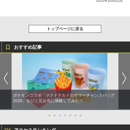
2021年10月22日
トップページに戻る
おすすめ記事
ポケモンコラボ「マクドナルドのサマーチャンスバッグ
2026」をひと足お先に体験してみた！
●
●
●
●
●
●
●