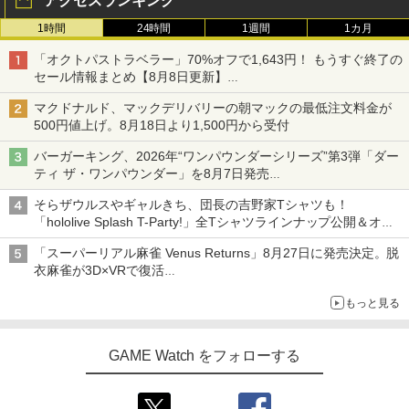
アクセスランキング
1時間
24時間
1週間
1カ月
「オクトパストラベラー」70%オフで1,643円！ もうすぐ終了の
セール情報まとめ【8月8日更新】
ニンテンドーeショップでは「大神 絶景版」が67%オフで990円
マクドナルド、マックデリバリーの朝マックの最低注文料金が
500円値上げ。8月18日より1,500円から受付
バーガーキング、2026年“ワンパウンダーシリーズ”第3弾「ダー
ティ ザ・ワンパウンダー」を8月7日発売
「特製ガーリックマヨソース」を使用した超大型チーズバーガー
そらザウルスやギャルきち、団長の吉野家Tシャツも！
「hololive Splash T-Party!」全Tシャツラインナップ公開＆オン
ライン販売開始
「スーパーリアル麻雀 Venus Returns」8月27日に発売決定。脱
衣麻雀が3D×VRで復活
発売から2週間は20%オフになるセールが実施
もっと見る
GAME Watch をフォローする