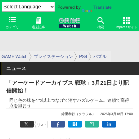
Powered by
Translate
カテゴリ
過去記事
検索
Impressサイト
GAME Watch
プレイステーション
PS4
パズル
ニュース
「アーケードアーカイブス 戦球」3月21日より配
信開始！
同じ色の球を4つ以上つなげて消すパズルゲーム。連鎖で高得
点を狙おう
緑里孝行（クラフル）
2025年3月18日 17:00
リスト