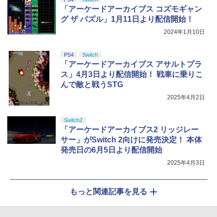
￥4,517
【Amazon.co.jp限定】劇場版モノノ怪
S用 プレステ5 パープル 紫
5
「アーケードアーカイブス コズモギャン
第三章 蛇神 (オリジナル特典:オリジナル
グ ザ パズル」1月11日より配信開始！
巾着＋メーカー特典:【坤と離】二振りの
￥2,697
剣、十翼より来たる！スタジオ描き下ろ
2024年1月10日
しイラストボード付) [DVD]
￥8,800
PS4
Switch
BEEPJAPAN PS5ゲームソフト Flintloc
5
「アーケードアーカイブス アサルトプラ
k (Deluxe Edition) ELJM-30529
ス」4月3日より配信開始！ 戦車に乗りこ
￥2,980
んで敵と戦うSTG
2025年4月2日
Switch2
「アーケードアーカイブス2 リッジレー
サー」がSwitch 2向けに発売決定！ 本体
発売日の6月5日より配信開始
2025年4月3日
もっと関連記事を見る