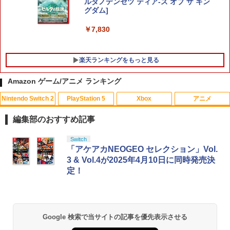
ルダノデンセツ ティア-ズ オブ ザ キン
グダム]
￥7,830
楽天ランキングをもっと見る
Amazon ゲーム/アニメ ランキング
Nintendo Switch 2
PlayStation 5
Xbox
アニメ
FPS エイム アシストキャップ PS5 PS4
【中古】あつまれ!! メイドインワリオ
【中古】ベイマックス MovieNEX[純正
1
1
1
コントローラ 対応 Playstation プレイス
(ワリオのすごろく付)
ブルーレイ＋純正ケース]
編集部のおすすめ記事
テーション 対戦 APEX cod フォトナ FP
Sフリーク カバー 可動域アップ ゲーム
￥350
￥1,280
スプラトゥーン レイダース|オンライン
PlayStation 5 デジタル・エディション
【純正品】Xbox ワイヤレス コントロー
劇場版「鬼滅の刃」無限城編 第一章 猗
Switch
パープル オレンジ シューティングゲー
1
1
1
1
コード版
日本語専用 Console Language: Japan
ラー + USB-C® ケーブル
窩座再来 通常版 [Blu-ray]
「アケアカNEOGEO セレクション」Vol.
ム アクションゲーム プレステ プレステ5
ese only (CFI-2200B01)
プレステ4
3 & Vol.4が2025年4月10日に同時発売決
￥5,832
￥8,300
￥3,982
定！
￥55,000
￥680
【新品】【ETC_G】スーパーマリオ キ
モアナと伝説の海2 ブルーレイ＋DVD セ
2
2
ャラクターライト（テレサ）[在庫品]
ット [Blu-ray]
【純正品】Xbox ワイヤレス コントロー
￥1,380
￥3,978
2
スプラトゥーン レイダース -Switch2
劇場版「鬼滅の刃」無限城編 第一章 猗
Beast of Reincarnation -PS5 【特典】
ラー (ロボット ホワイト)
2
2
ゲームコントローラー収納ラック ゲーム
2
2
Google 検索で当サイトの記事を優先表示させる
窩座再来 通常版 [DVD]
プロダクトコード 封入
機 4台置き 収納 収納 プロコン 4連 仕切