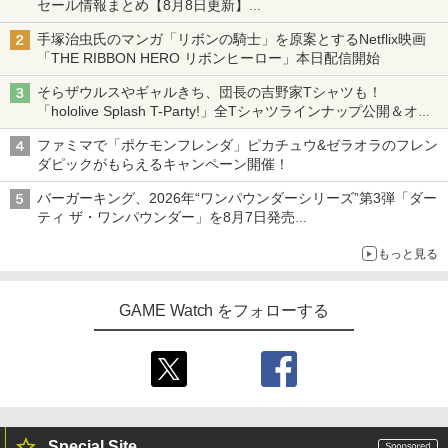
セール情報まとめ【8月8日更新】
ニンテンドーeショップでは「大神 絶景版」が67%オフで990円
手塚治虫氏のマンガ「リボンの騎士」を原案とするNetflix映画
「THE RIBBON HERO リボンヒーロー」本日配信開始
そらザウルスやギャルきち、団長の吉野家Tシャツも！
「hololive Splash T-Party!」全Tシャツラインナップ公開＆オン
ライン販売開始
ファミマで「ポケモンフレンダ」ピカチュウ&ゼラオラのフレン
ダピックがもらえるキャンペーン開催！
バーガーキング、2026年“ワンパウンダーシリーズ”第3弾「ダー
ティ ザ・ワンパウンダー」を8月7日発売
「特製ガーリックマヨソース」を使用した超大型チーズバーガー
もっと見る
GAME Watch をフォローする
Special Site