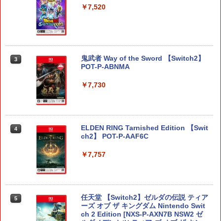
￥7,520
鬼武者 Way of the Sword 【Switch2】
3
POT-P-ABNMA
￥7,730
ELDEN RING Tarnished Edition 【Swit
4
ch2】 POT-P-AAF6C
￥7,757
任天堂 【Switch2】ゼルダの伝説 ティア
5
ーズ オブ ザ キングダム Nintendo Swit
ch 2 Edition [NXS-P-AXN7B NSW2 ゼ