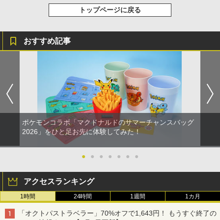
トップページに戻る
おすすめ記事
ポケモンコラボ「マクドナルドのサマーチャンスバッグ
2026」をひと足お先に体験してみた！
●
●
●
●
●
●
●
アクセスランキング
1時間
24時間
1週間
1カ月
「オクトパストラベラー」70%オフで1,643円！ もうすぐ終了の