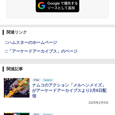
￥6,449
り XBOX リングコン ONE ジョイコン P
￥7,681
￥3,523
C 多機種対応 SWITCH コントローラー
￥7,286
【新品】【ETC_G】スーパーマリオ キ
3
スタンド PS5 コントローラー ゲームコ
新品北米版Blu-ray！＜『海がきこえ
ャラクターライト（スーパーキノコ）[在
3
ントローラー収納ラック 送料無料 本立
る』＋『ギブリーズ episode2』＞ （望
庫品]
て
月智充監督作品/スタジオジブリ）
【純正品】Xbox ワイヤレス コントロー
3
ラー (カーボンブラック)
￥1,380
Nintendo Switch 2(日本語・国内専用)
【Amazon.co.jp限定】劇場版モノノ怪
￥1,820
【純正品】ディスクドライブ(CFI-ZDD1
3
3
￥4,390
3
第三章 蛇神 (Amazon.co.jp限定オリジ
J) PlayStation 5
関連リンク
￥8,020
ナル三方背収納ケース付きコレクション)
￥55,871
(オリジナル特典:オリジナル巾着＋メー
￥11,980
□ハムスターのホームページ
【新品】【ETC_G】スーパーマリオ キ
4
カー特典:【坤と離】二振りの剣、十翼よ
【レビュー評価上昇中】 新型 PS5 Slim /
即納 借りぐらしのアリエッティ blu-ray
3
ャラクターライト（ハテナブロック）[在
4
り来たる！スタジオ描き下ろしイラスト
PS5 Pro 冷却ファン PS5スリム用 冷却
□「アーケードアーカイブス」のページ
新パッケージ 劇場版 北米版 ブルーレ
庫品]
【純正品】Xbox 充電式バッテリー + US
4
ボード付) [Blu-ray]
ファン 自動温度検出 3段階風速調整 LED
イ・DVD2枚組 スタジオジブリ 宮崎
B-C ケーブル
ライト USB付き 低騒音 急速冷却 放熱
駿 アニメ the secret world of Arrietty
【純正品】DualSense ワイヤレスコン
ニンテンドープリペイド番号 9000円|オ
4
￥1,380
4
￥10,780
プレステ5スリム用 ディスク/デジタル版
日本語 英語 ジブリ アリエッティ blu-r
トローラー ミッドナイト ブラック(CFI-
ンラインコード版
￥2,618
対応 PS5 周辺機器 PS5 Pro 新型PS5
ay comboパック コンボパック【USA正
ZCT2J01)
関連記事
規品】送料無料
￥9,000
￥2,580
￥10,737
【中古】妖怪ウォッチ3 スシ (【特典】
PS4
Switch
5
劇場版「鬼滅の刃」無限城編 第一章 猗
4
￥4,400
限定"妖怪ドリームメダル"「KKブラザー
ナムコのアクション「メルヘンメイズ」
窩座再来 完全生産限定版 [Blu-ray]
【国内正規品】Thrustmaster スラスト
ズ メダル」同梱) - 3DS
5
がアーケードアーカイブスより2月6日配
マスター TH8S シフター - PC、PS4、P
ニンテンドープリペイド番号 5000円|オ
5
￥8,698
信
フリーク steelseries コントロールフリ
【純正品】DualSense ワイヤレスコン
S5、PS5 Pro、Xbox One、Xbox Serie
4
ンラインコード版
5
￥1,728
ーク Kontrolfreek 【 FPS - Frenzy Pur
「きみの色」通常版【Blu-ray】 [ 山田尚
トローラー(CFI-ZCT2J)
s X|S 対応の高精度 H パターン シフター
5
2025年2月5日
ple/Black - PS5】 凹型 エイム向上 FPS
子 ]
￥5,000
フレンジー PUBG Fortnite Call of Duty
￥10,737
￥14,141
APEX コントローラー 親指用ステック P
PS4
Switch