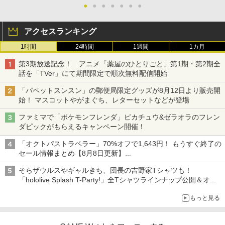
●
●
●
●
●
●
●
アクセスランキング
1時間
24時間
1週間
1カ月
第3期放送記念！ アニメ「薬屋のひとりごと」第1期・第2期全
話を「TVer」にて期間限定で順次無料配信開始
「パペットスンスン」の郵便局限定グッズが8月12日より販売開
始！ マスコットやがまぐち、レターセットなどが登場
ファミマで「ポケモンフレンダ」ピカチュウ&ゼラオラのフレン
ダピックがもらえるキャンペーン開催！
「オクトパストラベラー」70%オフで1,643円！ もうすぐ終了の
セール情報まとめ【8月8日更新】
ニンテンドーeショップでは「大神 絶景版」が67%オフで990円
そらザウルスやギャルきち、団長の吉野家Tシャツも！
「hololive Splash T-Party!」全Tシャツラインナップ公開＆オン
ライン販売開始
もっと見る