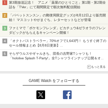
第3期放送記念！ アニメ「薬屋のひとりごと」第1期・第2期全
話を「TVer」にて期間限定で順次無料配信開始
「パペットスンスン」の郵便局限定グッズが8月12日より販売開
始！ マスコットやがまぐち、レターセットなどが登場
ファミマで「ポケモンフレンダ」ピカチュウ&ゼラオラのフレン
ダピックがもらえるキャンペーン開催！
「オクトパストラベラー」70%オフで1,643円！ もうすぐ終了の
セール情報まとめ【8月8日更新】
ニンテンドーeショップでは「大神 絶景版」が67%オフで990円
そらザウルスやギャルきち、団長の吉野家Tシャツも！
「hololive Splash T-Party!」全Tシャツラインナップ公開＆オン
ライン販売開始
もっと見る
GAME Watch をフォローする