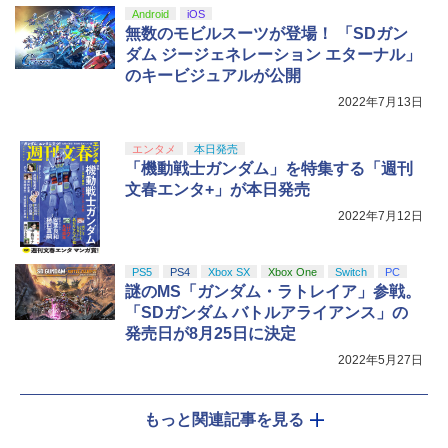
Android
iOS
無数のモビルスーツが登場！ 「SDガン
ダム ジージェネレーション エターナル」
のキービジュアルが公開
2022年7月13日
エンタメ
本日発売
「機動戦士ガンダム」を特集する「週刊
文春エンタ+」が本日発売
2022年7月12日
PS5
PS4
Xbox SX
Xbox One
Switch
PC
謎のMS「ガンダム・ラトレイア」参戦。
「SDガンダム バトルアライアンス」の
発売日が8月25日に決定
2022年5月27日
もっと関連記事を見る