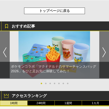
トップページに戻る
おすすめ記事
ポケモンコラボ「マクドナルドのサマーチャンスバッグ
2026」をひと足お先に体験してみた！
●
●
●
●
●
●
●
アクセスランキング
1時間
24時間
1週間
1カ月