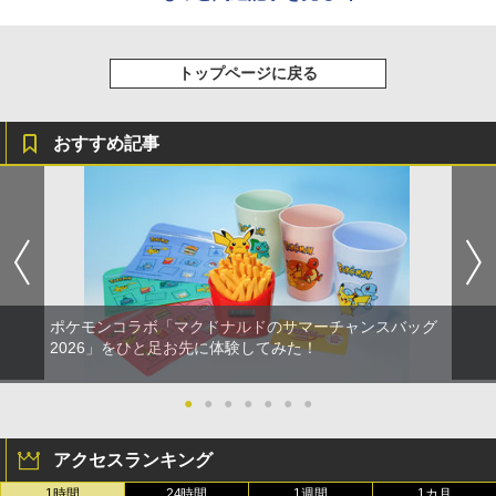
トップページに戻る
おすすめ記事
ポケモンコラボ「マクドナルドのサマーチャンスバッグ
2026」をひと足お先に体験してみた！
●
●
●
●
●
●
●
アクセスランキング
1時間
24時間
1週間
1カ月