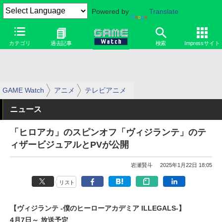
Powered by
Translate
カテゴリ
過去記事
検索
Impressサイト
GAME Watch
アニメ
テレビアニメ
ニュース
「ヒロアカ」のスピンオフ「ヴィジランテ」のテ
ィザービジュアルとPVが公開
岩瀬賢斗
2025年1月22日 18:05
リスト
【ヴィジランテ -僕のヒーローアカデミア ILLEGALS-】
4月7日～ 放送予定