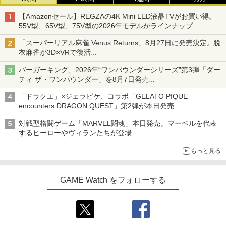
【Amazonセール】REGZAの4K Mini LED液晶TVがお買い得。
55V型、65V型、75V型の2026年モデルがラインナップ
「スーパーリアル麻雀 Venus Returns」8月27日に発売決定。脱
衣麻雀が3D×VRで復活
発売から2週間は20%オフになるセールが実施
バーガーキング、2026年“ワンパウンダーシリーズ”第3弾「ダー
ティ ザ・ワンパウンダー」を8月7日発売
「特製ガーリックマヨソース」を使用した超大型チーズバーガー
「ドラクエ」×ジェラピケ、コラボ「GELATO PIQUE
encounters DRAGON QUEST」第2弾が本日発売
アイスカップに入ったスライムやわたぼう、ベビーサタンなどが
対戦型格闘ゲーム「MARVEL闘魂」本日発売。マーベルを代表
オリジナルアートで登場
するヒーローやヴィランたちが登場
「GUILTY GEAR」などの格ゲーを手掛けるアークシステムワー
もっと見る
クスが開発
GAME Watch をフォローする