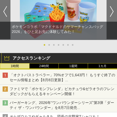
ポケモンコラボ「マクドナルドのサマーチャンスバッグ
2026」をひと足お先に体験してみた！
●
●
●
●
●
●
●
アクセスランキング
1時間
24時間
1週間
1カ月
「オクトパストラベラー」70%オフで1,643円！ もうすぐ終了の
セール情報まとめ【8月8日更新】
ニンテンドーeショップでは「大神 絶景版」が67%オフで990円
ファミマで「ポケモンフレンダ」ピカチュウ&ゼラオラのフレン
ダピックがもらえるキャンペーン開催！
バーガーキング、2026年“ワンパウンダーシリーズ”第3弾「ダー
ティ ザ・ワンパウンダー」を8月7日発売
「特製ガーリックマヨソース」を使用した超大型チーズバーガー
そらザウルスやギャルきち、団長の吉野家Tシャツも！