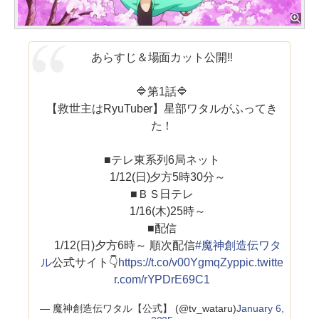
あらすじ＆場面カット公開‼️
🔷第1話🔷
【救世主はRyuTuber】星部ワタルがふってき
た！
■テレ東系列6局ネット
1/12(日)夕方5時30分～
■ＢＳ日テレ
1/16(木)25時～
■配信
1/12(日)夕方6時～ 順次配信
#魔神創造伝ワタ
ル
公式サイト👇
https://t.co/v00YgmqZyp
pic.twitte
r.com/rYPDrE69C1
— 魔神創造伝ワタル【公式】 (@tv_wataru)
January 6,