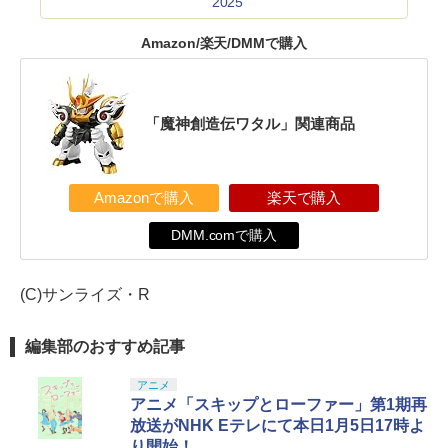
2025
Amazon/楽天/DMMで購入
「魔神創造伝ワタル」関連商品
Amazonで購入
楽天で購入
DMM.comで購入
(C)サンライズ・R
編集部のおすすめ記事
アニメ
アニメ「スキップとローファー」第1期再
放送がNHK Eテレにて本日1月5日17時よ
り開始！