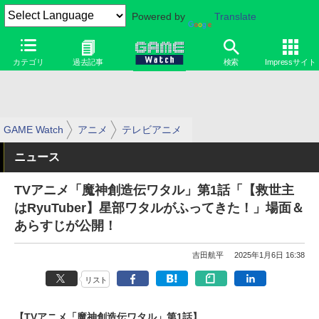
Powered by
Translate
カテゴリ
過去記事
検索
Impressサイト
GAME Watch
アニメ
テレビアニメ
ニュース
TVアニメ「魔神創造伝ワタル」第1話「【救世主
はRyuTuber】星部ワタルがふってきた！」場面＆
あらすじが公開！
吉田航平
2025年1月6日 16:38
リスト
【TVアニメ「魔神創造伝ワタル」第1話】