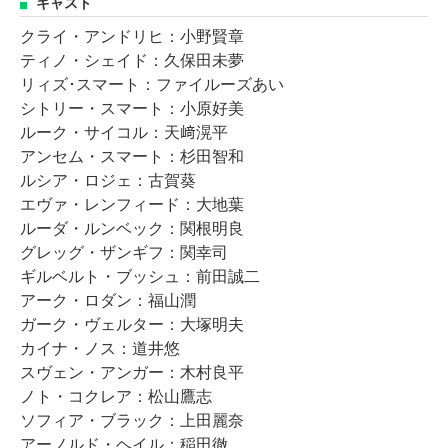
キャスト
クライ・アンドリヒ：小野賢章
ティノ・シェイド：久保田未夢
リィズ･スマート：ファイルーズあい
シトリー・スマート：小原好美
ルーク・サイコル：天﨑滉平
アンセム・スマート：杉田智和
ルシア・ロジェ：古賀葵
エヴァ・レンフィード：大地葉
ルーダ・ルンベック：関根明良
グレッグ・ザンギフ：関幸司
ギルベルト・ブッシュ：前田誠二
アーク・ロダン：福山潤
ガーク・ヴェルター：大塚明夫
カイナ・ノス：道井悠
スヴェン・アンガー：木村良平
ノト・コクレア：松山鷹志
ソフィア・ブラック：上田麗奈
アーノルド・ヘイル：稲田徹