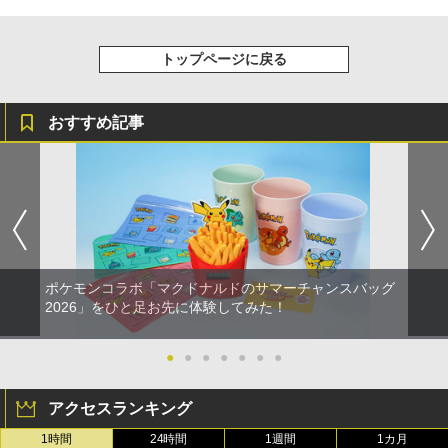
トップページに戻る
おすすめ記事
ポケモンコラボ「マクドナルドのサマーチャンスバッグ
2026」をひと足お先に体験してみた！
●
●
●
●
●
●
●
アクセスランキング
1時間
24時間
1週間
1カ月