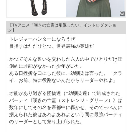
【TVアニメ「嘆きの亡霊は引退したい」イントロダクショ
ン】
トレジャーハンターになろうぜ
目指すはただひとつ、世界最強の英雄だ
かつてそんな誓いを交わした六人の中でひとりだけ圧
倒的に才能がなかった少年がいた。
ある日挫折を口にした彼に、幼馴染は言った。「クラ
イ、お前、特に役割ないんだからリーダーやれよ」
才能があり過ぎる怪物達（=幼馴染達）で結成された
パーティ《嘆きの亡霊（ストレンジ・グリーフ）》は
数年にしてその名を帝都中に轟かせ、そのてっぺんに
据えられた彼はあれよあれよという間に最強パーティ
のリーダーとして祭り上げられた。