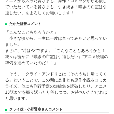
アニメから入った皆さまも、原作・コミックから応援し
ていただいている皆さまも、引き続き「嘆きの亡霊は引
退したい」をよろしくお願いします！
たかた監督コメント
「こんなこともあろうかと」
小さな頃から、一生に一度は言ってみたいと思ってい
ました。
まさに、“時は今“ですよ。「こんなこともあろうかと！
我々は密かに『嘆きの亡霊は引退したい』“アニメ続編の
準備を進めていたのだ！！」
そう、「クライ・アンドリヒは（そのうち）帰ってく
る」ということで、この間に是非とも原作小説＆コミカ
ライズ、他にも刊行予定の短編集を読破したり、アニメ
13話までを振り返ったり等しつつ、お待ちいただければ
と思います。
クライ役・小野賢章さんコメント