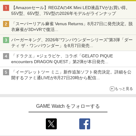
【Amazonセール】REGZAの4K Mini LED液晶TVがお買い得。
55V型、65V型、75V型の2026年モデルがラインナップ
「スーパーリアル麻雀 Venus Returns」8月27日に発売決定。脱
衣麻雀が3D×VRで復活
発売から2週間は20%オフになるセールが実施
バーガーキング、2026年“ワンパウンダーシリーズ”第3弾「ダー
ティ ザ・ワンパウンダー」を8月7日発売
「特製ガーリックマヨソース」を使用した超大型チーズバーガー
「ドラクエ」×ジェラピケ、コラボ「GELATO PIQUE
encounters DRAGON QUEST」第2弾が本日発売
アイスカップに入ったスライムやわたぼう、ベビーサタンなどが
「イーグレットツー ミニ」新作追加ソフト発売決定。詳細を公
オリジナルアートで登場
開するファミ通LIVEが8月27日20時から配信
シリーズ累計100タイトルへ
もっと見る
GAME Watch をフォローする