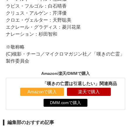
ラピス・フルゴル：白石晴香
クリュス・アルゲン：芹澤優
クロエ・ヴェルター：天野聡美
エクレール・グラディス：菱川花菜
ナレーション：杉田智和
※敬称略
(C)槻影・チーコ／マイクロマガジン社／「嘆きの亡霊」
製作委員会
Amazon/楽天/DMMで購入
「嘆きの亡霊は引退したい」関連商品
Amazonで購入
楽天で購入
DMM.comで購入
編集部のおすすめ記事