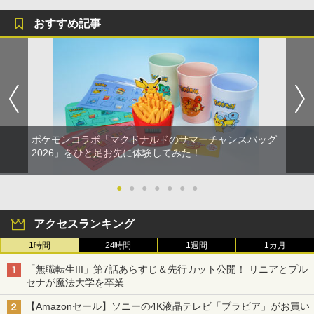
おすすめ記事
ポケモンコラボ「マクドナルドのサマーチャンスバッグ
2026」をひと足お先に体験してみた！
●
●
●
●
●
●
●
アクセスランキング
1時間
24時間
1週間
1カ月
「無職転生III」第7話あらすじ＆先行カット公開！ リニアとプル
セナが魔法大学を卒業
【Amazonセール】ソニーの4K液晶テレビ「ブラビア」がお買い