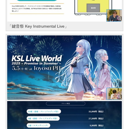
「鍵音祭 Key Instrumental Live」