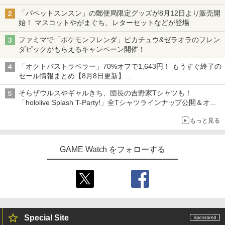
「パペットスンスン」の郵便局限定グッズが8月12日より販売開
始！ マスコットやがまぐち、レターセットなどが登場
ファミマで「ポケモンフレンダ」ピカチュウ&ゼラオラのフレン
ダピックがもらえるキャンペーン開催！
「オクトパストラベラー」70%オフで1,643円！ もうすぐ終了の
セール情報まとめ【8月8日更新】
ニンテンドーeショップでは「大神 絶景版」が67%オフで990円
そらザウルスやギャルきち、団長の吉野家Tシャツも！
「hololive Splash T-Party!」全Tシャツラインナップ公開＆オン
ライン販売開始
もっと見る
GAME Watch をフォローする
Special Site