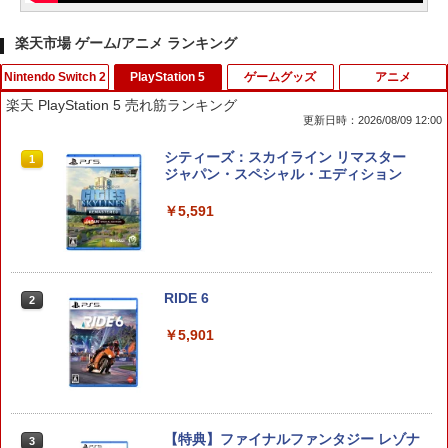
楽天市場 ゲーム/アニメ ランキング
Nintendo Switch 2
PlayStation 5
ゲームグッズ
アニメ
楽天 PlayStation 5 売れ筋ランキング
更新日時：2026/08/09 12:00
ホリ ワイヤレスホリパッド TURBO for
シティーズ：スカイライン リマスター
1
1
Nintendo Switch 2 ルビーマゼンタ [N
ジャパン・スペシャル・エディション
SX-134]
￥5,591
￥7,580
RIDE 6
【特典】ドラゴンクエストモンスターズ
2
2
4 枯れ木の国のビアンカ・フローラ S
witch2版(【早期購入封入特典】冒険ス
￥5,901
タートダッシュセット)
￥7,623
【特典】ファイナルファンタジー レゾナ
3