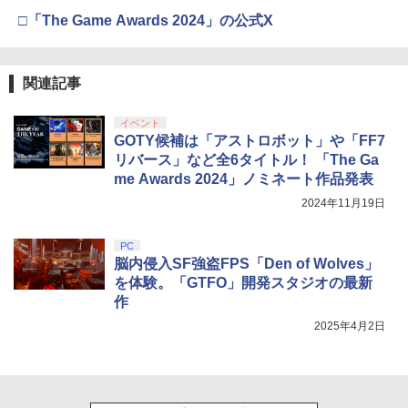
第三章 蛇神 (Amazon.co.jp限定オリジ
J) PlayStation 5
ーチ 収納ケース ハードケース ポーチ 収
￥8,020
ナル三方背収納ケース付きコレクション)
￥55,491
□「The Game Awards 2024」の公式X
納バッグ 耐衝撃 スイッチ2 キャリングケ
￥540
(オリジナル特典:オリジナル巾着＋メー
￥11,849
ース 軽量 ◇ALW-PU-001
カー特典:【坤と離】二振りの剣、十翼よ
り来たる！スタジオ描き下ろしイラスト
￥1,680
【純正品】Xbox 充電式バッテリー + US
4
ボード付) [Blu-ray]
関連記事
B-C ケーブル
【中古】うどんの国の金色毛鞠 第一巻/
4
【純正品】DualSense ワイヤレスコン
ニンテンドープリペイド番号 9000円|オ
4
Blu−ray Disc/VPXY-71489
4
￥10,780
トローラー ミッドナイト ブラック(CFI-
ンラインコード版
￥2,618
イベント
ZCT2J01)
[Switch 2] ぽこ あ ポケモン エキスパン
￥749
4
GOTY候補は「アストロボット」や「FF7
ションパス（ダウンロード版）※3,200
￥9,000
リバース」など全6タイトル！ 「The Ga
￥10,737
ポイントまでご利用可
劇場版「鬼滅の刃」無限城編 第一章 猗
me Awards 2024」ノミネート作品発表
4
窩座再来 完全生産限定版 [Blu-ray]
￥4,400
【国内正規品】Thrustmaster スラスト
2024年11月19日
5
マスター TH8S シフター - PC、PS4、P
【送料無料】劇場版「鬼滅の刃」無限城
ニンテンドープリペイド番号 5000円|オ
5
5
￥8,698
【純正品】DualSense ワイヤレスコン
S5、PS5 Pro、Xbox One、Xbox Serie
編 第一章 猗窩座再来(通常版)【Blu-ra
ンラインコード版
5
トローラー(CFI-ZCT2J)
s X|S 対応の高精度 H パターン シフター
PC
y】/アニメーション[Blu-ray]【返品種別
脳内侵入SF強盗FPS「Den of Wolves」
A】
レトロフリーク レッド×ホワイト ( レト
￥5,000
5
￥10,737
￥14,141
ロゲーム互換機 )（ コントローラーアダ
を体験。「GTFO」開発スタジオの最新
プターセット ）CY-RF-RW HDMI出力 ど
￥4,400
作
『映画 ラブライブ！蓮ノ空女学院スクー
5
こでもセーブ 互換機種 FC SFC SNES G
ルアイドルクラブ Bloom Garden Part
2025年4月2日
B GBC GBA MD GEN PCE TG-16 PCE
y』Blu-ray（特装限定版）
SG
￥8,589
￥25,300