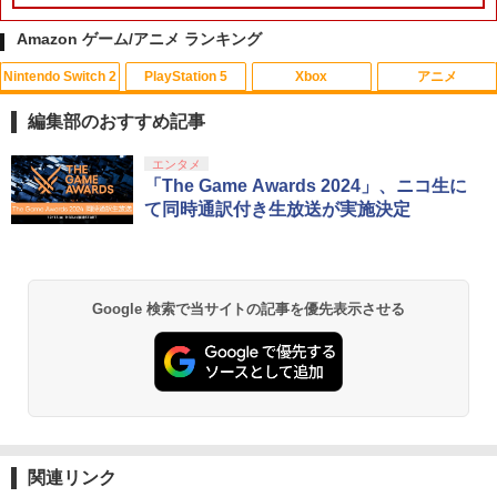
Amazon ゲーム/アニメ ランキング
Nintendo Switch 2
PlayStation 5
Xbox
アニメ
PS Vita 2000 アナログスティック・スラ
【中古】おそ松さん 第五松（初回生産
1
1
イドパッド修理用基板 部品 パーツ L R
限定版 Blu-ray DISC）/Blu−ray Dis
編集部のおすすめ記事
互換 黒 ブラック オリジナルウエス スラ
c/EYXA-10744
イドパッド
スプラトゥーン レイダース|オンライン
PlayStation 5 デジタル・エディション
【純正品】Xbox ワイヤレス コントロー
劇場版「鬼滅の刃」無限城編 第一章 猗
エンタメ
1
1
1
1
￥272
コード版
日本語専用 Console Language: Japan
ラー + USB-C® ケーブル
窩座再来 通常版 [Blu-ray]
「The Game Awards 2024」、ニコ生に
￥750
ese only (CFI-2200B01)
て同時通訳付き生放送が実施決定
￥5,832
￥8,300
￥3,982
￥55,000
猫物語 黒 つばさファミリー 上・下 セッ
2
＼マラソン限定★エントリーでP10倍／S
ト 全巻 完全生産限定版 物語シリーズ
2
team Deck OLED / LCD フィルム 保護
【Blu-ray】
【純正品】Xbox ワイヤレス コントロー
フィルム ガラスフィルム 本体 保護 フィ
2
Google 検索で当サイトの記事を優先表示させる
スプラトゥーン レイダース -Switch2
劇場版「鬼滅の刃」無限城編 第一章 猗
Beast of Reincarnation -PS5 【特典】
ラー (ロボット ホワイト)
2
2
ルム シート 液晶保護 ガラス スチーム ス
2
￥320
窩座再来 通常版 [DVD]
プロダクトコード 封入
チームデック OLED スチームデック LC
￥6,447
D ガイド枠 指紋防止
￥7,681
￥3,523
￥7,286
￥998
【中古】【Blu−ray】ファイナルファン
3
タジーVII アドベントチルドレン コン
【純正品】Xbox ワイヤレス コントロー
プリート 初回限定版 PS3版「ファイ
3
ラー (カーボンブラック)
ナルファンタジーXIII」体験版・スリー
関連リンク
Nintendo Switch 2(日本語・国内専用)
【Amazon.co.jp限定】劇場版モノノ怪
【純正品】ディスクドライブ(CFI-ZDD1
3
3
3
Nintendo Switch2 専用 スリムハードポ
ブケース付 / アニメ
3