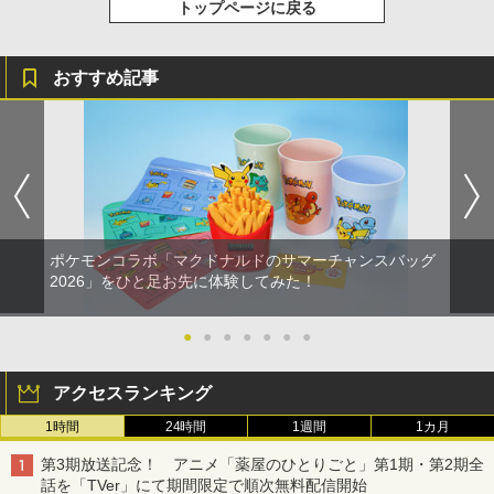
トップページに戻る
おすすめ記事
ポケモンコラボ「マクドナルドのサマーチャンスバッグ
2026」をひと足お先に体験してみた！
●
●
●
●
●
●
●
アクセスランキング
1時間
24時間
1週間
1カ月
第3期放送記念！ アニメ「薬屋のひとりごと」第1期・第2期全
話を「TVer」にて期間限定で順次無料配信開始