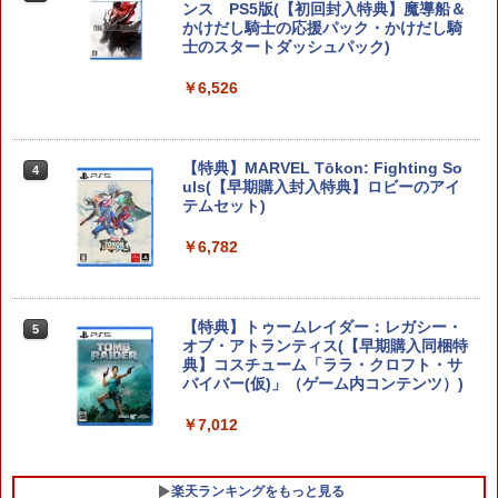
ンス PS5版(【初回封入特典】魔導船＆
ゼルダの伝説 ブレス オブ ザ ワイルド
3
かけだし騎士の応援パック・かけだし騎
Nintendo Switch 2 Edition
士のスタートダッシュパック)
￥7,680
￥6,526
【特典】MARVEL Tōkon: Fighting So
任天堂 【Switch2】ゼルダの伝説 ブレス
4
4
uls(【早期購入封入特典】ロビーのアイ
オブ ザ ワイルド Nintendo Switch 2 Ed
テムセット)
ition [NXS-P-AAAAH NSW2 ゼルダノデ
ンセツ ブレス オブ ザ ワイルド]
￥6,782
￥7,710
【特典】トゥームレイダー：レガシー・
5
オブ・アトランティス(【早期購入同梱特
鬼武者 Way of the Sword 【Switch2】
5
典】コスチューム「ララ・クロフト・サ
POT-P-ABNMA
バイバー(仮)」（ゲーム内コンテンツ）)
￥7,730
￥7,012
楽天ランキングをもっと見る