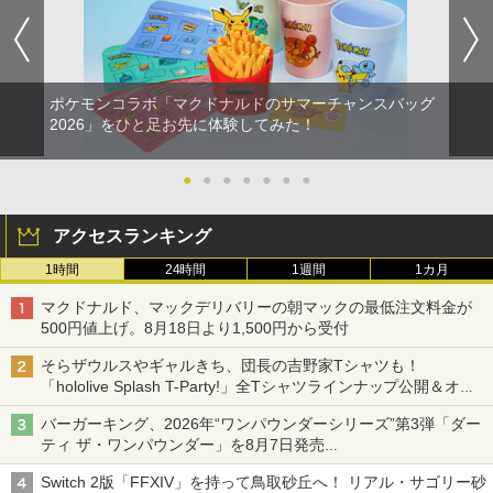
ポケモンコラボ「マクドナルドのサマーチャンスバッグ
2026」をひと足お先に体験してみた！
●
●
●
●
●
●
●
アクセスランキング
1時間
24時間
1週間
1カ月
マクドナルド、マックデリバリーの朝マックの最低注文料金が
500円値上げ。8月18日より1,500円から受付
そらザウルスやギャルきち、団長の吉野家Tシャツも！
「hololive Splash T-Party!」全Tシャツラインナップ公開＆オン
ライン販売開始
バーガーキング、2026年“ワンパウンダーシリーズ”第3弾「ダー
ティ ザ・ワンパウンダー」を8月7日発売
「特製ガーリックマヨソース」を使用した超大型チーズバーガー
Switch 2版「FFXIV」を持って鳥取砂丘へ！ リアル・サゴリー砂