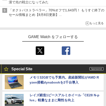
漠で光の戦士になってみた
「オクトパストラベラー」70%オフで1,643円！ もうすぐ終了の
セール情報まとめ【8月8日更新】
ニンテンドーeショップでは「大神 絶景版」が67%オフで990円
もっと見る
GAME Watch をフォローする
Special Site
メモリ32GBでも予算内。産経新聞社がAMD R
yzen搭載dynabookを2千台導入
レイズ鍛造1ピースアルミホイール「CE28 N-p
lus」軽量なままに剛性を向上