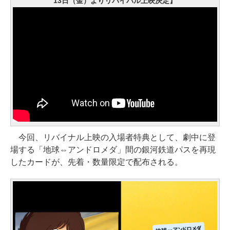
13日（金）よりリバイバル上映決定】
今回、リバイナル上映の入場者特典として、劇中に登
場する「地球⇔アンドロメダ」間の銀河鉄道パスを再現
したカードが、先着・数量限定で配布される。