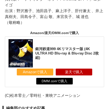
イゴ
出演：野沢雅子、池田昌子、麻上洋子、肝付兼太 、井上
真樹夫、田島令子、富山 敬、来宮良子、城 達也
（敬称略）
Amazon/楽天/DMM.comで購入
銀河鉄道999 4Kリマスター版 (4K
ULTRA HD Blu-ray & Blu-ray Disc 2枚
組)
Amazonで購入
楽天で購入
DMM.comで購入
(C)松本零士／零時社・東映アニメーション
編集部のおすすめ記事