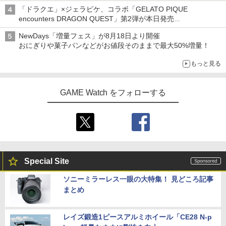
「ドラクエ」×ジェラピケ、コラボ「GELATO PIQUE
encounters DRAGON QUEST」第2弾が本日発売
アイスカップに入ったスライムやわたぼう、ベビーサタンなどが
NewDays「増量フェス」が8月18日より開催
オリジナルアートで登場
おにぎりや菓子パンなどがお値段そのままで最大50%増量！
もっと見る
GAME Watch をフォローする
Special Site
ソニーミラーレス一眼の大特集！ 見どころ記事
まとめ
レイズ鍛造1ピースアルミホイール「CE28 N-p