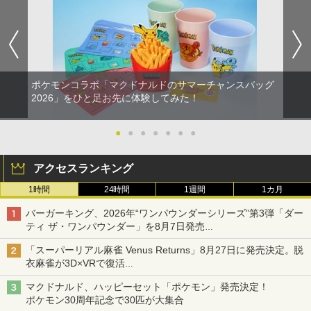
ポケモンコラボ「マクドナルドのサマーチャンスバッグ
2026」をひと足お先に体験してみた！
●
●
●
●
●
●
●
アクセスランキング
1時間
24時間
1週間
1カ月
バーガーキング、2026年“ワンパウンダーシリーズ”第3弾「ダー
ティ ザ・ワンパウンダー」を8月7日発売
「特製ガーリックマヨソース」を使用した超大型チーズバーガー
「スーパーリアル麻雀 Venus Returns」8月27日に発売決定。脱
衣麻雀が3D×VRで復活
発売から2週間は20%オフになるセールが実施
マクドナルド、ハッピーセット「ポケモン」発売決定！
ポケモン30周年記念で30匹が大集合