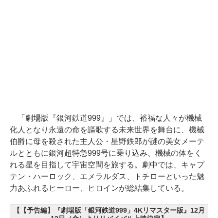
「劇場版『銀河鉄道999』」では、裕福な人々が機械
化人となり永遠の命を謳歌する未来世界を舞台に、機械
伯爵に母を殺された主人公・星野鉄郎が謎の美女メーテ
ルとともに銀河超特急999号に乗り込み、機械の体をく
れる星を目指して宇宙空間を旅する。劇中では、キャプ
テン・ハーロック、エメラルダス、トチローといった魅
力あふれるヒーロー、ヒロインが総結集している。
【【予告編】『劇場版「銀河鉄道999」4Kリマスター版』12月