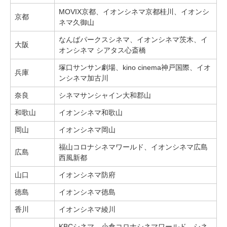
MOVIX京都、イオンシネマ京都桂川、イオンシ
京都
ネマ久御山
なんばパークスシネマ、イオンシネマ茨木、イ
大阪
オンシネマ シアタス心斎橋
塚口サンサン劇場、kino cinema神戸国際、イオ
兵庫
ンシネマ加古川
奈良
シネマサンシャイン大和郡山
和歌山
イオンシネマ和歌山
岡山
イオンシネマ岡山
福山コロナシネマワールド、イオンシネマ広島
広島
西風新都
山口
イオンシネマ防府
徳島
イオンシネマ徳島
香川
イオンシネマ綾川
KBCシネマ、小倉コロナシネマワールド、シネ