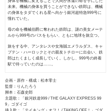
身体を機械に変えることで人間が永遠の命を手にした
未来。機械の身体を買うことができない鉄郎は、機械
の身体をタダでくれる星へ向かう銀河超特急999号に
憧れていた。
母の命を機械伯爵に奪われた鉄郎は、謎の美女メーテ
ルから999号のパスをもらい、ともに地球を旅立つ。
旅をする中、アンタレスや女海賊エメラルダス、キャ
プテン・ハーロックとその親友トチローに出会い、鉄
郎はたくましく成長していく。しかし、999号の終着
駅で待っていたのは……。
企画・原作・構成：松本零士
監督：りんたろう
脚本：石森史郎
主題歌：「銀河鉄道999 / THE GALAXY EXPRESS 99
9」ゴダイゴ
挿入歌：「テイキング・オフ！ / TAKING OFF！」ゴダ