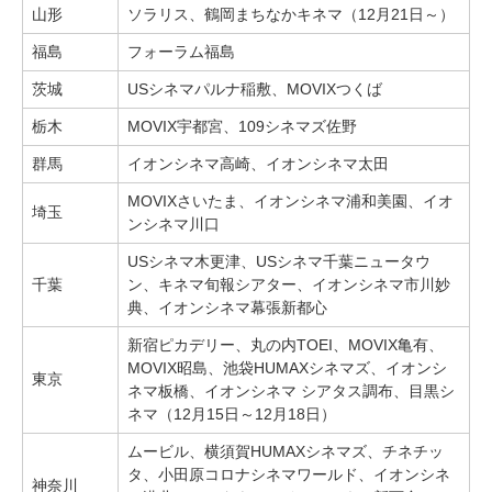
山形
ソラリス、鶴岡まちなかキネマ（12月21日～）
福島
フォーラム福島
茨城
USシネマパルナ稲敷、MOVIXつくば
栃木
MOVIX宇都宮、109シネマズ佐野
群馬
イオンシネマ高崎、イオンシネマ太田
MOVIXさいたま、イオンシネマ浦和美園、イオ
埼玉
ンシネマ川口
USシネマ木更津、USシネマ千葉ニュータウ
千葉
ン、キネマ旬報シアター、イオンシネマ市川妙
典、イオンシネマ幕張新都心
新宿ピカデリー、丸の内TOEI、MOVIX亀有、
MOVIX昭島、池袋HUMAXシネマズ、イオンシ
東京
ネマ板橋、イオンシネマ シアタス調布、目黒シ
ネマ（12月15日～12月18日）
ムービル、横須賀HUMAXシネマズ、チネチッ
タ、小田原コロナシネマワールド、イオンシネ
神奈川