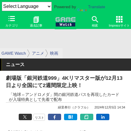
Powered by
Translate
カテゴリ
過去記事
検索
Impressサイト
GAME Watch
アニメ
映画
ニュース
劇場版「銀河鉄道999」4Kリマスター版が12月13
日より全国にて2週間限定上映！
「地球⇔アンドロメダ」間の銀河鉄道パスを再現したカード
が入場特典として先着で配布
緑里孝行（クラフル）
2024年12月5日 14:34
リスト