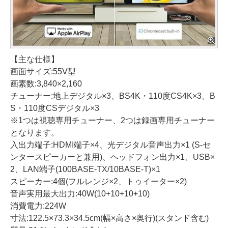
【主な仕様】
画面サイズ:55V型
画素数:3,840×2,160
チューナー:地上デジタル×3、BS4K・110度CS4K×3、B
S・110度CSデジタル×3
※1つは視聴専用チューナー、2つは録画専用チューナー
となります。
入出力端子:HDMI端子×4、光デジタル音声出力×1 (S-セ
ンタースピーカーと兼用)、ヘッドフォン出力×1、USB×
2、LAN端子(100BASE-TX/10BASE-T)×1
スピーカー:4個(フルレンジ×2、トゥイーター×2)
音声実用最大出力:40W(10+10+10+10)
消費電力:224W
寸法:122.5×73.3×34.5cm(幅×高さ×奥行)(スタンド含む)