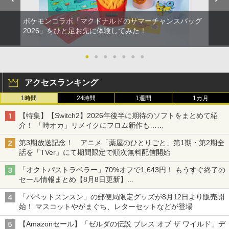
ポケモンコラボ「マクドナルドのサマーチャンスバッグ
2026」をひと足お先に体験してみた！
●
●
●
●
●
●
●
アクセスランキング
1時間
24時間
1週間
1カ月
【特集】【Switch2】2026年後半に期待のソフトをまとめて紹
介！ 「時オカ」リメイクにフロム新作も……
第3期放送記念！ アニメ「薬屋のひとりごと」第1期・第2期全
話を「TVer」にて期間限定で順次無料配信開始
「オクトパストラベラー」70%オフで1,643円！ もうすぐ終了の
セール情報まとめ【8月8日更新】
ニンテンドーeショップでは「大神 絶景版」が67%オフで990円
「パペットスンスン」の郵便局限定グッズが8月12日より販売開
始！ マスコットやがまぐち、レターセットなどが登場
【Amazonセール】「ゼルダの伝説 ブレス オブ ザ ワイルド」デ