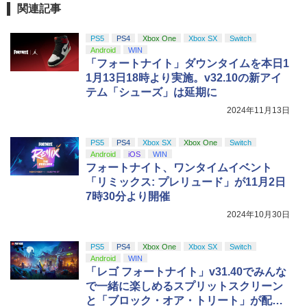
関連記事
PS5
PS4
Xbox One
Xbox SX
Switch
Android
WIN
「フォートナイト」ダウンタイムを本日1
1月13日18時より実施。v32.10の新アイ
テム「シューズ」は延期に
2024年11月13日
PS5
PS4
Xbox SX
Xbox One
Switch
Android
iOS
WIN
フォートナイト、ワンタイムイベント
「リミックス: プレリュード」が11月2日
7時30分より開催
2024年10月30日
PS5
PS4
Xbox One
Xbox SX
Switch
Android
WIN
「レゴ フォートナイト」v31.40でみんな
で一緒に楽しめるスプリットスクリーン
と「ブロック・オア・トリート」が配