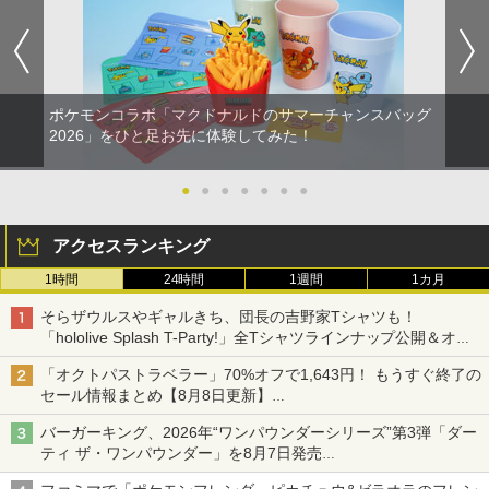
ポケモンコラボ「マクドナルドのサマーチャンスバッグ
2026」をひと足お先に体験してみた！
●
●
●
●
●
●
●
アクセスランキング
1時間
24時間
1週間
1カ月
そらザウルスやギャルきち、団長の吉野家Tシャツも！
「hololive Splash T-Party!」全Tシャツラインナップ公開＆オン
ライン販売開始
「オクトパストラベラー」70%オフで1,643円！ もうすぐ終了の
セール情報まとめ【8月8日更新】
ニンテンドーeショップでは「大神 絶景版」が67%オフで990円
バーガーキング、2026年“ワンパウンダーシリーズ”第3弾「ダー
ティ ザ・ワンパウンダー」を8月7日発売
「特製ガーリックマヨソース」を使用した超大型チーズバーガー