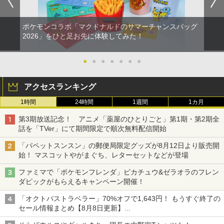
ポケモンコラボ「マクドナルドのサマーチャンスバッグ
2026」をひと足お先に体験してみた！
●
●
●
●
●
●
●
アクセスランキング
1時間
24時間
1週間
1カ月
第3期放送記念！ アニメ「薬屋のひとりごと」第1期・第2期全
話を「TVer」にて期間限定で順次無料配信開始
「パペットスンスン」の郵便局限定グッズが8月12日より販売開
始！ マスコットやがまぐち、レターセットなどが登場
ファミマで「ポケモンフレンダ」ピカチュウ&ゼラオラのフレン
ダピックがもらえるキャンペーン開催！
「オクトパストラベラー」70%オフで1,643円！ もうすぐ終了の
セール情報まとめ【8月8日更新】
ニンテンドーeショップでは「大神 絶景版」が67%オフで990円