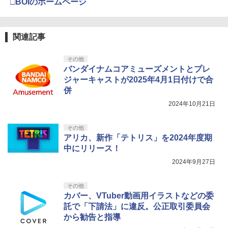
ース 軽量 ◇ALW-PU-001
□BOIのホームページ
カー特典:【坤と離】二振りの剣、十翼よ
り来たる！スタジオ描き下ろしイラスト
【特典】MARVEL Tōkon: Fighting So
￥1,680
【純正品】Xbox 充電式バッテリー + US
4
4
ボード付) [Blu-ray]
uls(【早期購入封入特典】ロビーのアイ
B-C ケーブル
【中古】うどんの国の金色毛鞠 第一巻/
4
テムセット)
【純正品】DualSense ワイヤレスコン
関連記事
ニンテンドープリペイド番号 9000円|オ
4
Blu−ray Disc/VPXY-71489
4
￥10,780
トローラー ミッドナイト ブラック(CFI-
ンラインコード版
￥2,618
ZCT2J01)
￥6,782
[Switch 2] ぽこ あ ポケモン エキスパン
￥749
4
その他
ションパス（ダウンロード版）※3,200
￥9,000
バンダイナムコアミューズメントとプレ
￥10,737
ポイントまでご利用可
劇場版「鬼滅の刃」無限城編 第一章 猗
ジャーキャストが2025年4月1日付けで合
4
窩座再来 完全生産限定版 [Blu-ray]
併
【特典】トゥームレイダー：レガシー・
￥4,400
【国内正規品】Thrustmaster スラスト
5
5
オブ・アトランティス(【早期購入同梱特
マスター TH8S シフター - PC、PS4、P
【送料無料】劇場版「鬼滅の刃」無限城
ニンテンドープリペイド番号 5000円|オ
5
2024年10月21日
5
￥8,698
典】コスチューム「ララ・クロフト・サ
【純正品】DualSense ワイヤレスコン
S5、PS5 Pro、Xbox One、Xbox Serie
編 第一章 猗窩座再来(通常版)【Blu-ra
ンラインコード版
5
バイバー(仮)」（ゲーム内コンテンツ）)
トローラー(CFI-ZCT2J)
s X|S 対応の高精度 H パターン シフター
y】/アニメーション[Blu-ray]【返品種別
A】
レトロフリーク レッド×ホワイト ( レト
その他
￥5,000
5
￥7,012
￥10,737
￥14,141
ロゲーム互換機 )（ コントローラーアダ
アリカ、新作「テトリス」を2024年度期
プターセット ）CY-RF-RW HDMI出力 ど
￥4,400
中にリリース！
『映画 ラブライブ！蓮ノ空女学院スクー
5
こでもセーブ 互換機種 FC SFC SNES G
ルアイドルクラブ Bloom Garden Part
2024年9月27日
B GBC GBA MD GEN PCE TG-16 PCE
y』Blu-ray（特装限定版）
SG
￥8,589
その他
￥25,300
カバー、VTuber動画用イラストなどの委
託で「下請法」に違反。公正取引委員会
から勧告と指導