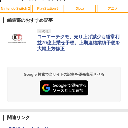
Nintendo Switch 2
PlayStation 5
Xbox
アニメ
シティーズ：スカイライン リマスター
PS Vita 2000 アナログスティック・スラ
【中古】おそ松さん 第五松（初回生産
1
1
1
ジャパン・スペシャル・エディション
イドパッド修理用基板 部品 パーツ L R
限定版 Blu-ray DISC）/Blu−ray Dis
編集部のおすすめ記事
互換 黒 ブラック オリジナルウエス スラ
c/EYXA-10744
イドパッド
￥5,591
スプラトゥーン レイダース|オンライン
PlayStation 5 デジタル・エディション
【純正品】Xbox ワイヤレス コントロー
劇場版「鬼滅の刃」無限城編 第一章 猗
その他
1
1
1
1
￥272
コード版
日本語専用 Console Language: Japan
ラー + USB-C® ケーブル
窩座再来 通常版 [Blu-ray]
コーエーテクモ、売り上げ減少も経常利
￥750
ese only (CFI-2200B01)
益70億上乗せ予想。上期連結業績予想を
￥5,832
￥8,300
￥3,982
大幅上方修正
￥55,000
RIDE 6
猫物語 黒 つばさファミリー 上・下 セッ
2
2
＼マラソン限定★エントリーでP10倍／S
ト 全巻 完全生産限定版 物語シリーズ
2
team Deck OLED / LCD フィルム 保護
【Blu-ray】
￥5,901
【純正品】Xbox ワイヤレス コントロー
フィルム ガラスフィルム 本体 保護 フィ
2
スプラトゥーン レイダース -Switch2
劇場版「鬼滅の刃」無限城編 第一章 猗
Beast of Reincarnation -PS5 【特典】
ラー (ロボット ホワイト)
2
2
ルム シート 液晶保護 ガラス スチーム ス
2
￥320
Google 検索で当サイトの記事を優先表示させる
窩座再来 通常版 [DVD]
プロダクトコード 封入
チームデック OLED スチームデック LC
￥6,447
D ガイド枠 指紋防止
￥7,681
￥3,523
￥7,286
【特典】ファイナルファンタジー レゾナ
￥998
3
【中古】【Blu−ray】ファイナルファン
3
ンス PS5版(【初回封入特典】魔導船＆
タジーVII アドベントチルドレン コン
かけだし騎士の応援パック・かけだし騎
【純正品】Xbox ワイヤレス コントロー
プリート 初回限定版 PS3版「ファイ
3
士のスタートダッシュパック)
ラー (カーボンブラック)
ナルファンタジーXIII」体験版・スリー
Nintendo Switch 2(日本語・国内専用)
【Amazon.co.jp限定】劇場版モノノ怪
【純正品】ディスクドライブ(CFI-ZDD1
3
3
3
Nintendo Switch2 専用 スリムハードポ
ブケース付 / アニメ
3
第三章 蛇神 (Amazon.co.jp限定オリジ
J) PlayStation 5
関連リンク
￥6,526
ーチ 収納ケース ハードケース ポーチ 収
￥8,020
ナル三方背収納ケース付きコレクション)
￥55,491
納バッグ 耐衝撃 スイッチ2 キャリングケ
￥540
(オリジナル特典:オリジナル巾着＋メー
￥11,849