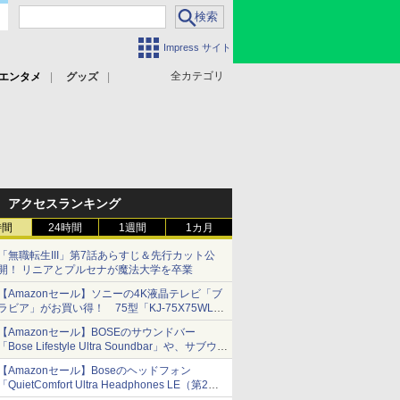
Impress サイト
全カテゴリ
エンタメ
グッズ
アクセスランキング
時間
24時間
1週間
1カ月
「無職転生III」第7話あらすじ＆先行カット公
開！ リニアとプルセナが魔法大学を卒業
【Amazonセール】ソニーの4K液晶テレビ「ブ
ラビア」がお買い得！ 75型「KJ-75X75WL」
などラインナップ
【Amazonセール】BOSEのサウンドバー
「Bose Lifestyle Ultra Soundbar」や、サブウー
ファー「Bose Lifestyle Ultra Subwoofer」など
【Amazonセール】Boseのヘッドフォン
お買い得！
「QuietComfort Ultra Headphones LE（第2世
代）」などお買い得価格で登場