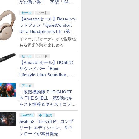
がお買い得！ 75型「KJ-
75X75WL」などラインナッ
セール
ハード
プ
【Amazonセール】Boseのヘ
ッドフォン「QuietComfort
Ultra Headphones LE（第2
世代）」などお買い得価格で
イマーシブオーディオで臨場感
登場
ある音楽体験が楽しめる
セール
ハード
【Amazonセール】BOSEの
サウンドバー「Bose
Lifestyle Ultra Soundbar」
や、サブウーファー「Bose
アニメ
Lifestyle Ultra Subwoofer」
「攻殻機動隊 THE GHOST
などお買い得！
IN THE SHELL」第5話のキ
ャスト情報＆キャストコメン
ト、エンドカードを公開！
Switch2
本日発売
Switch2「Lies of P：コンプ
リート エディション」ダウ
ンロードが本日発売