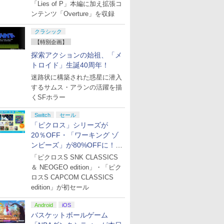
「Lies of P」本編に加え拡張コ
ンテンツ「Overture」を収録
クラシック
【特別企画】
探索アクションの始祖、「メ
トロイド」生誕40周年！
迷路状に構築された惑星に潜入
するサムス・アランの活躍を描
くSFホラー
Switch
セール
「ピクロス」シリーズが
20％OFF・「ワーキング ゾ
ンビーズ」が80%OFFに！
「ジュピターサマーセール
「ピクロスS SNK CLASSICS
2026」開催
＆ NEOGEO edition」・「ピク
ロスS CAPCOM CLASSICS
edition」が初セール
Android
iOS
バスケットボールゲーム