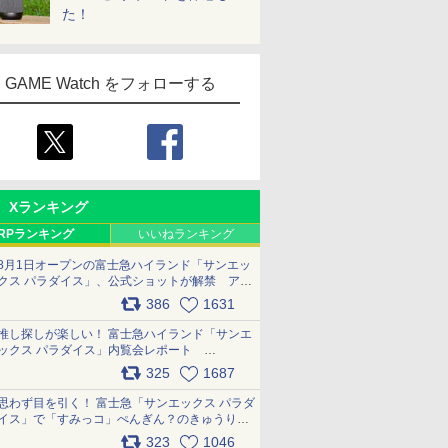
た！
GAME Watch をフォローする
Xランキング
RPランキング
いいねランキング
8月1日オープンの富士急ハイランド「サンエッ
クス パラダイス」、公式ショットが解禁 アト
ラクション、メニュー、グッズ写真を一覧で紹
386
1631
介 pic.x.com/bDYkq8oRFu
推し探しが楽しい！ 富士急ハイランド「サンエ
ックス パラダイス」内覧会レポート
pic.x.com/p718c0QB0k
325
1687
思わず目を引く！ 富士急「サンエックス パラダ
イス」で「すみっコ」ぺんぎん？のきゅうりド
ッグを食べてみた イラストそのままのメニュ
323
1046