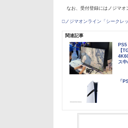
なお、受付登録にはノジマオン
□ノジマオンライン「シークレ
関連記事
PS
【TG
4K
ス中
「P