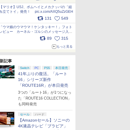
ー化に挑戦。これが意外にもおいしい
pic.x.com/Kgl04hZaeg
【マリオ】USJ、ボムヘイとメカクッパの「組
み立てトイ」発売！ pic.x.com/AXQ5uZzGEH
131
549
「ウマ娘のウマウマ！ケンタッキー！」フォト
レビュー カーネル・ゴルシのメッセージ入り
パッケージや描き下ろしトレカなどが登場
89
315
pic.x.com/PjnkR9vkXl
もっと見る
新記事
Switch
PC
PS5
本日発売
41年ぶりの復活。「ルート
16」シリーズ新作
「ROUTE16R」が本日発売
3つの「ルート16」が1つになっ
た「ROUTE16 COLLECTION」
も同時発売
セール
ハード
【Amazonセール】ソニーの
4K液晶テレビ「ブラビア」