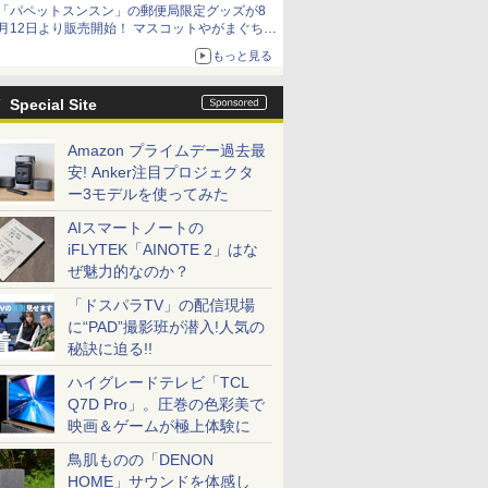
「パペットスンスン」の郵便局限定グッズが8
イマーシブオーディオで臨場感ある音楽体験が
月12日より販売開始！ マスコットやがまぐち、
楽しめる
レターセットなどが登場
もっと見る
Special Site
Amazon プライムデー過去最
安! Anker注目プロジェクタ
ー3モデルを使ってみた
AIスマートノートの
iFLYTEK「AINOTE 2」はな
ぜ魅力的なのか？
「ドスパラTV」の配信現場
に“PAD”撮影班が潜入!人気の
秘訣に迫る!!
ハイグレードテレビ「TCL
Q7D Pro」。圧巻の色彩美で
映画＆ゲームが極上体験に
鳥肌ものの「DENON
HOME」サウンドを体感し