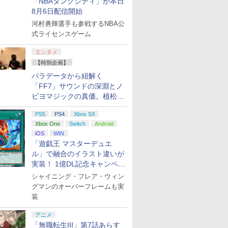
「NBAダンクシティ」が本日
8月6日配信開始
河村勇輝選手も参戦するNBA公
式ライセンスゲーム
エンタメ
【特別企画】
パラデータから紐解く
「FF7」サウンドの深淵とノ
ビヨマジックの真価。植松伸
夫氏による「ff vol.7」一挙レ
PS5
PS4
Xbox SX
ポート
Xbox One
Switch
Android
iOS
WIN
「遊戯王 マスターデュエ
ル」で融合のイラスト違いが
実装！ 1億DL記念キャンペー
ン開催
シャイニング・フレア・ウィン
グマンのオーバーフレームも実
装
アニメ
「無職転生III」第7話あらす