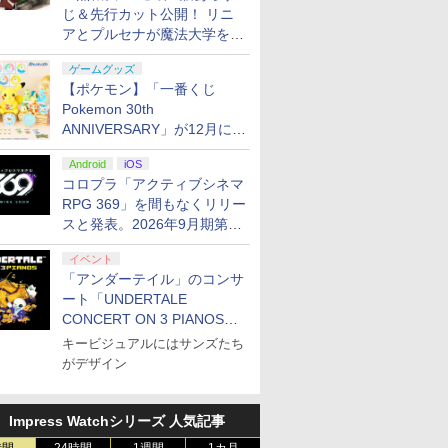
じ＆先行カット公開！ リニ
アとプルセナが魔法大学を卒
業
ゲームグッズ
【ポケモン】「一番くじ
Pokemon 30th
ANNIVERSARY」が12月に再
販決定！ ピカチュウたちの
Android
iOS
ぬいぐるみが当たる
コロプラ「アクティブシネマ
RPG 369」を間もなくリリー
スと発表。2026年9月期第3
四半期決算にて
イベント
「アンダーテイル」のコンサ
ート「UNDERTALE
CONCERT ON 3 PIANOS」
のチケット情報が公開
キービジュアルにはサンズたち
がデザイン
Impress Watchシリーズ 人気記事