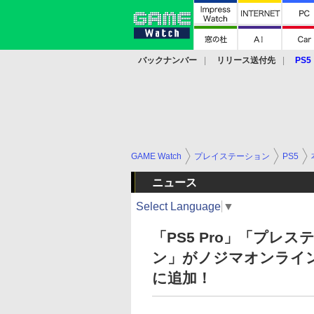
バックナンバー
リリース送付先
PS5
モバイル
eスポーツ
クラウド
PS
GAME Watch
プレイステーション
PS5
ニュース
Select Language
▼
「PS5 Pro」「プレ
ン」がノジマオンライ
に追加！