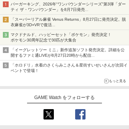
バーガーキング、2026年“ワンパウンダーシリーズ”第3弾「ダー
ティ ザ・ワンパウンダー」を8月7日発売
「特製ガーリックマヨソース」を使用した超大型チーズバーガー
「スーパーリアル麻雀 Venus Returns」8月27日に発売決定。脱
衣麻雀が3D×VRで復活
発売から2週間は20%オフになるセールが実施
マクドナルド、ハッピーセット「ポケモン」発売決定！
ポケモン30周年記念で30匹が大集合
「イーグレットツー ミニ」新作追加ソフト発売決定。詳細を公
開するファミ通LIVEが8月27日20時から配信
シリーズ累計100タイトルへ
「ホロドリ」水着のさくらみこさん＆星街すいせいさんが次回イ
ベントで登場！
もっと見る
GAME Watch をフォローする