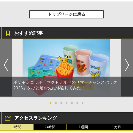
トップページに戻る
おすすめ記事
ポケモンコラボ「マクドナルドのサマーチャンスバッグ
2026」をひと足お先に体験してみた！
●
●
●
●
●
●
●
アクセスランキング
1時間
24時間
1週間
1カ月