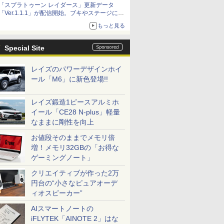
「スプラトゥーン レイダース」更新データ
「Ver.1.1.1」が配信開始。ブキやステージに関
する不具合を修正
もっと見る
Special Site
レイズのパワーデザインホイ
ール「M6」に新色登場!!
レイズ鍛造1ピースアルミホ
イール「CE28 N-plus」軽量
なままに剛性を向上
お値段そのままでメモリ倍
増！メモリ32GBの「お得な
ゲーミングノート」
クリエイティブが作った2万
円台の“小さなピュアオーデ
ィオスピーカー”
AIスマートノートの
iFLYTEK「AINOTE 2」はな