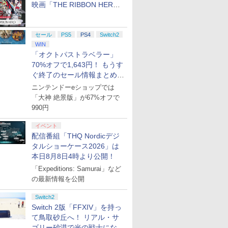
映画「THE RIBBON HERO
リボンヒーロー」本日配信開
始
セール
PS5
PS4
Switch2
WIN
「オクトパストラベラー」
70%オフで1,643円！ もうす
ぐ終了のセール情報まとめ
【8月8日更新】
ニンテンドーeショップでは
「大神 絶景版」が67%オフで
990円
イベント
配信番組「THQ Nordicデジ
タルショーケース2026」は
本日8月8日4時より公開！
「Expeditions: Samurai」など
の最新情報を公開
Switch2
Switch 2版「FFXIV」を持っ
て鳥取砂丘へ！ リアル・サ
ゴリー砂漠で光の戦士になっ