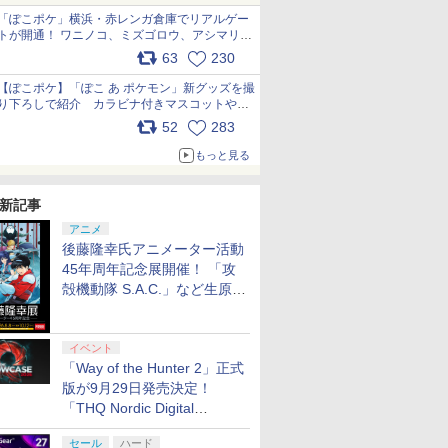
「ぽこポケ」横浜・赤レンガ倉庫でリアルゲー
トが開通！ ワニノコ、ミズゴロウ、アシマリ登
場シーンをレポート pic.x.com/LDgEByVl6D
63
230
【ぽこポケ】「ぽこ あ ポケモン」新グッズを撮
り下ろしで紹介 カラビナ付きマスコットやス
クエアポーチが仲間入り
52
283
pic.x.com/XmVAgBxaW5
もっと見る
新記事
アニメ
後藤隆幸氏アニメーター活動
45年周年記念展開催！ 「攻
殻機動隊 S.A.C.」など生原
画、総作画監督修正が展示
イベント
「Way of the Hunter 2」正式
版が9月29日発売決定！
「THQ Nordic Digital
Showcase 2026」まとめ
セール
ハード