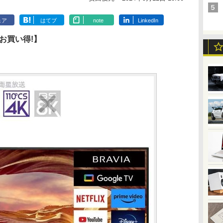
ェア
はてブ
note
LinkedIn
 お買い得!】