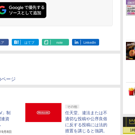
ェア
はてブ
note
LinkedIn
のページ
その他
V」制
任天堂、違法または不
関連資
適切な投稿や公序良俗
へ
に反する投稿には法的
1
措置を講じると強調。
4年9月8日