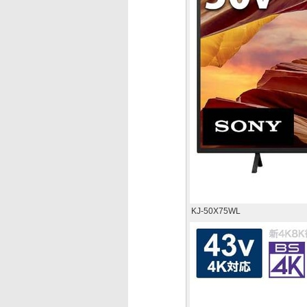
KJ-50X75WL