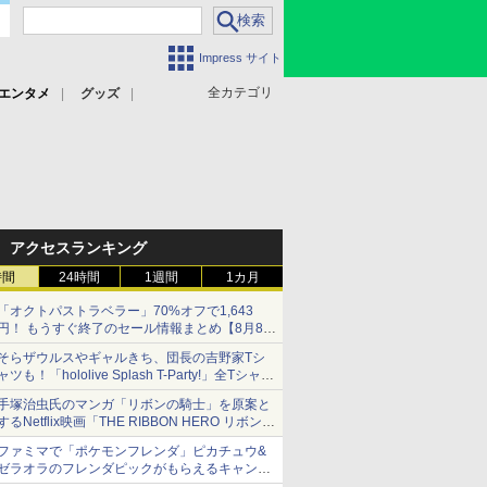
Impress サイト
全カテゴリ
エンタメ
グッズ
アクセスランキング
時間
24時間
1週間
1カ月
「オクトパストラベラー」70%オフで1,643
円！ もうすぐ終了のセール情報まとめ【8月8日
更新】
そらザウルスやギャルきち、団長の吉野家Tシ
ニンテンドーeショップでは「大神 絶景版」が
ャツも！「hololive Splash T-Party!」全Tシャツ
67%オフで990円
ラインナップ公開＆オンライン販売開始
手塚治虫氏のマンガ「リボンの騎士」を原案と
するNetflix映画「THE RIBBON HERO リボンヒ
ーロー」本日配信開始
ファミマで「ポケモンフレンダ」ピカチュウ&
ゼラオラのフレンダピックがもらえるキャンペ
ーン開催！