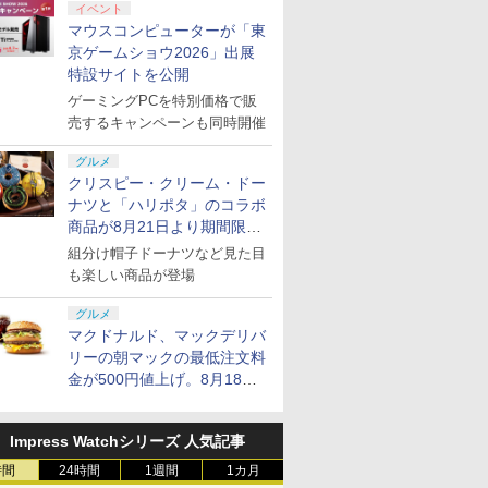
イベント
マウスコンピューターが「東
京ゲームショウ2026」出展
特設サイトを公開
ゲーミングPCを特別価格で販
売するキャンペーンも同時開催
グルメ
クリスピー・クリーム・ドー
ナツと「ハリポタ」のコラボ
商品が8月21日より期間限定
で発売
組分け帽子ドーナツなど見た目
も楽しい商品が登場
グルメ
マクドナルド、マックデリバ
リーの朝マックの最低注文料
金が500円値上げ。8月18日
より1,500円から受付
Impress Watchシリーズ 人気記事
時間
24時間
1週間
1カ月