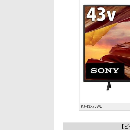
KJ-43X75WL
【ビ