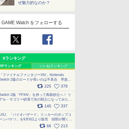
ぜ魅力的なのか？
GAME Watch をフォローする
Xランキング
RPランキング
いいねランキング
「ファイナルファンタジーXIV」Nintendo
Switch 2版のロードが長いのは不具合 早急に
アップデートできるよう対応中
225
378
pic.x.com/s9S3nRCAGa
Switch 2版「FFXIV」を持って鳥取砂丘へ！ リ
アル・サゴリー砂漠で光の戦士になってみた
pic.x.com/qyOfL2uv1n
145
337
USJ、「バイオハザード」リッカーのポップコ
ーンバケツ」を9月9日より販売 頭部が開く仕
組み。味は恐怖を堪のう「味噌フレーバー」
66
213
pic.x.com/81MuXGahVM