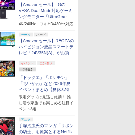
【Amazonセール】LGの
VESA Dual Mode対応ゲーミ
ングモニター「UltraGear
27G850A-B」がお買い得！
4K/240Hz・フルHD/480Hz対応
セール
ハード
【Amazonセール】REGZAの
ハイビジョン液晶スマートテ
レビ「24V35N(A)」がお買い
得！
イベント
エンタメ
【特集】
「ドラクエ」「ポケモン」
「ちいかわ」など2026年夏
イベントまとめ【夏休み特
集】
限定グッズは見逃し厳禁！ 推
し活や家族でも楽しめる注目イ
ベント8選
アニメ
手塚治虫氏のマンガ「リボン
の騎士」を原案とするNetflix