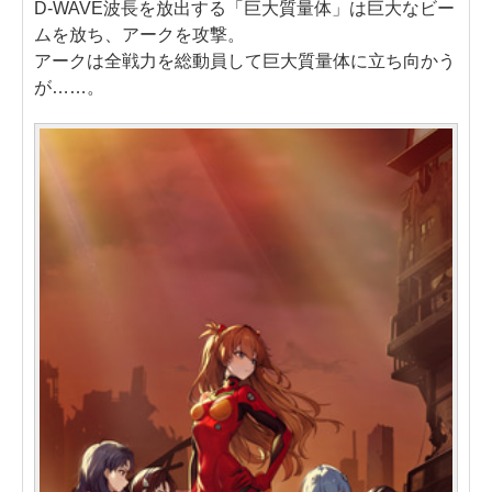
D-WAVE波長を放出する「巨大質量体」は巨大なビー
ムを放ち、アークを攻撃。
アークは全戦力を総動員して巨大質量体に立ち向かう
が……。