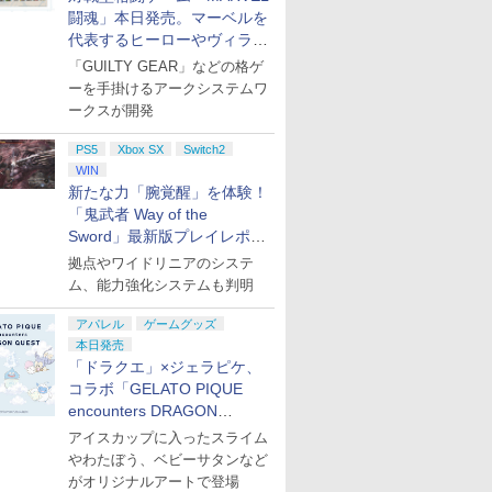
お買い得
闘魂」本日発売。マーベルを
代表するヒーローやヴィラン
たちが登場
「GUILTY GEAR」などの格ゲ
ーを手掛けるアークシステムワ
ークスが開発
PS5
Xbox SX
Switch2
WIN
新たな力「腕覚醒」を体験！
「鬼武者 Way of the
Sword」最新版プレイレポー
ト
拠点やワイドリニアのシステ
ム、能力強化システムも判明
アパレル
ゲームグッズ
本日発売
「ドラクエ」×ジェラピケ、
コラボ「GELATO PIQUE
encounters DRAGON
QUEST」第2弾が本日発売
アイスカップに入ったスライム
やわたぼう、ベビーサタンなど
がオリジナルアートで登場