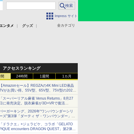
Impress サイト
全カテゴリ
エンタメ
グッズ
アクセスランキング
時間
24時間
1週間
1カ月
【Amazonセール】REGZAの4K Mini LED液晶
TVがお買い得。55V型、65V型、75V型の2026
年モデルがラインナップ
「スーパーリアル麻雀 Venus Returns」8月27
日に発売決定。脱衣麻雀が3D×VRで復活
発売から2週間は20%オフになるセールが実施
バーガーキング、2026年“ワンパウンダーシリ
ーズ”第3弾「ダーティ ザ・ワンパウンダー」を
8月7日発売
「ドラクエ」×ジェラピケ、コラボ「GELATO
「特製ガーリックマヨソース」を使用した超大
PIQUE encounters DRAGON QUEST」第2弾が
型チーズバーガー
本日発売