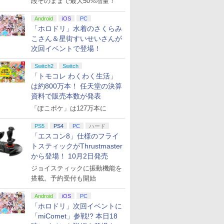
段そのままで最大50%増量！
Android
iOS
PC
「ホロドリ」水着のさくらみ
こさん＆星街すいせいさんが
次回イベントで登場！
Switch2
Switch
「トモコレ わくわく生活」
は約800万本！ 任天堂の決算
資料で販売本数が発表
「ぽこポケ」は127万本に
PS5
PS4
PC
ハード
「エスコン8」仕様のフライ
トスティックがThrustmaster
から登場！ 10月2日発売
ジョイスティックに振動機能を
搭載。予約受付も開始
Android
iOS
PC
「ホロドリ」次回イベントに
「miComet」参戦!? 本日18