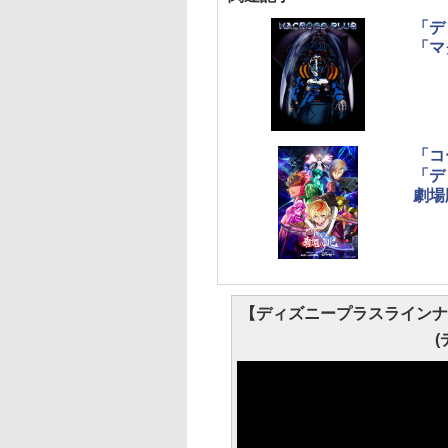
「デ
「マ
「コ
「デ
劇場
【ディズニープラスラインナップ