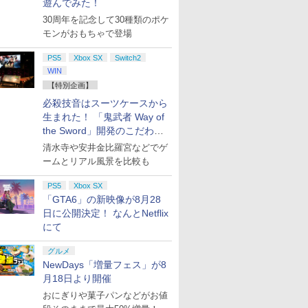
遊んでみた！
30周年を記念して30種類のポケ
モンがおもちゃで登場
PS5
Xbox SX
Switch2
WIN
【特別企画】
必殺技音はスーツケースから
生まれた！ 「鬼武者 Way of
the Sword」開発のこだわり
を目撃！
清水寺や安井金比羅宮などでゲ
ームとリアル風景を比較も
PS5
Xbox SX
「GTA6」の新映像が8月28
日に公開決定！ なんとNetflix
にて
グルメ
NewDays「増量フェス」が8
月18日より開催
おにぎりや菓子パンなどがお値