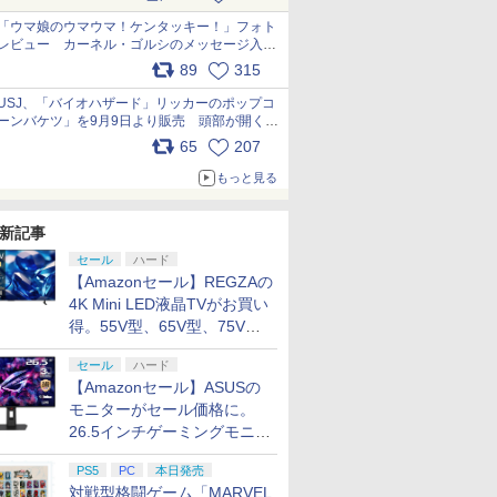
pic.x.com/s9S3nRCAGa
「ウマ娘のウマウマ！ケンタッキー！」フォト
レビュー カーネル・ゴルシのメッセージ入り
パッケージや描き下ろしトレカなどが登場
89
315
pic.x.com/PjnkR9vkXl
USJ、「バイオハザード」リッカーのポップコ
ーンバケツ」を9月9日より販売 頭部が開く仕
組み。味は恐怖を堪のう「味噌フレーバー」
65
207
pic.x.com/81MuXGahVM
もっと見る
新記事
セール
ハード
【Amazonセール】REGZAの
4K Mini LED液晶TVがお買い
得。55V型、65V型、75V型
の2026年モデルがラインナ
セール
ハード
ップ
【Amazonセール】ASUSの
モニターがセール価格に。
26.5インチゲーミングモニタ
ー「ROG Strix OLED
PS5
PC
本日発売
XG27ACDMS」限定モデルも
対戦型格闘ゲーム「MARVEL