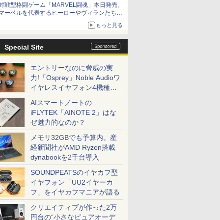
対戦型格闘ゲーム「MARVEL闘魂」本日発売。
アイスカップに入ったスライムやわたぼう、ベ
マーベルを代表するヒーローやヴィランたちが
ビーサタンなどがオリジナルアートで登場
登場
もっと見る
「GUILTY GEAR」などの格ゲーを手掛けるア
ークシステムワークスが開発
Special Site
エントリーなのに脅威の実
力!「Osprey」Noble Audioワ
イヤレスイヤフォン4機種を
一気に聴く
AIスマートノートの
iFLYTEK「AINOTE 2」はな
ぜ魅力的なのか？
メモリ32GBでも予算内。産
経新聞社がAMD Ryzen搭載
dynabookを2千台導入
SOUNDPEATSのイヤカフ型
イヤフォン「UU2イヤーカ
フ」をイヤカフマニアが語る
クリエイティブが作った2万
円台の“小さなピュアオーデ