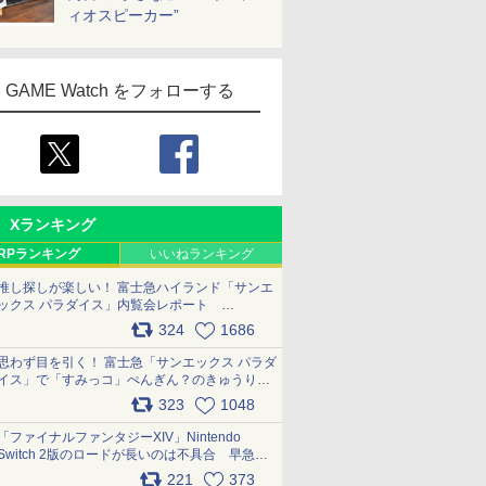
ィオスピーカー”
GAME Watch をフォローする
Xランキング
RPランキング
いいねランキング
推し探しが楽しい！ 富士急ハイランド「サンエ
ックス パラダイス」内覧会レポート
pic.x.com/p718c0QB0k
324
1686
思わず目を引く！ 富士急「サンエックス パラダ
イス」で「すみっコ」ぺんぎん？のきゅうりド
ッグを食べてみた イラストそのままのメニュ
323
1048
ー化に挑戦。これが意外にもおいしい
pic.x.com/Kgl04hZaeg
「ファイナルファンタジーXIV」Nintendo
Switch 2版のロードが長いのは不具合 早急に
アップデートできるよう対応中
221
373