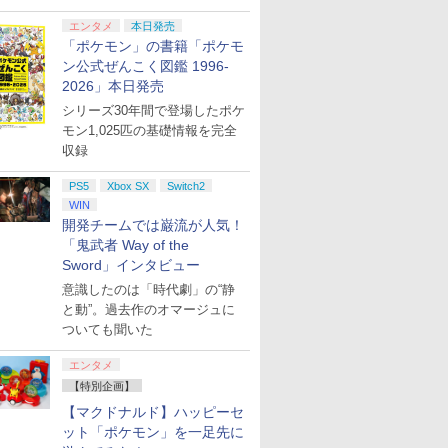
エンタメ
本日発売
「ポケモン」の書籍「ポケモ
ン公式ぜんこく図鑑 1996-
2026」本日発売
シリーズ30年間で登場したポケ
モン1,025匹の基礎情報を完全
収録
PS5
Xbox SX
Switch2
WIN
開発チームでは巌流が人気！
「鬼武者 Way of the
Sword」インタビュー
意識したのは「時代劇」の“静
と動”。過去作のオマージュに
ついても聞いた
エンタメ
【特別企画】
【マクドナルド】ハッピーセ
ット「ポケモン」を一足先に