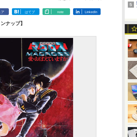
ェア
はてブ
note
LinkedIn
インナップ】