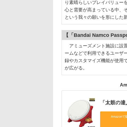
り素晴らしいプレイバリュー
心と需要が高まっている中、
という我々の願いを形にした
【「Bandai Namco Pas
アミューズメント施設に設置している
ームなどで利用できるユーザ
録やカスタマイズ機能が使用
が広がる。
Am
「太鼓の達
Amazonで