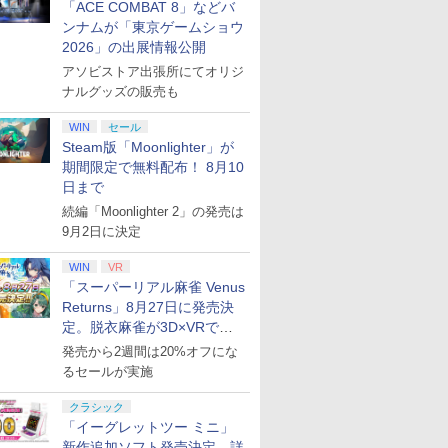
「ACE COMBAT 8」などバ
ンナムが「東京ゲームショウ
2026」の出展情報公開
アソビストア出張所にてオリジ
ナルグッズの販売も
WIN
セール
Steam版「Moonlighter」が
期間限定で無料配布！ 8月10
日まで
続編「Moonlighter 2」の発売は
9月2日に決定
WIN
VR
「スーパーリアル麻雀 Venus
Returns」8月27日に発売決
定。脱衣麻雀が3D×VRで復
活
発売から2週間は20%オフにな
るセールが実施
クラシック
「イーグレットツー ミニ」
新作追加ソフト発売決定。詳