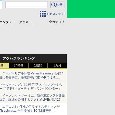
Impress サイト
全カテゴリ
エンタメ
グッズ
アクセスランキング
時間
24時間
1週間
1カ月
「スーパーリアル麻雀 Venus Returns」8月27
日に発売決定。脱衣麻雀が3D×VRで復活
発売から2週間は20%オフになるセールが実施
バーガーキング、2026年“ワンパウンダーシリ
ーズ”第3弾「ダーティ ザ・ワンパウンダー」を
8月7日発売
「イーグレットツー ミニ」新作追加ソフト発売
「特製ガーリックマヨソース」を使用した超大
決定。詳細を公開するファミ通LIVEが8月27日
型チーズバーガー
20時から配信
「エスコン8」仕様のフライトスティックが
シリーズ累計100タイトルへ
Thrustmasterから登場！ 10月2日発売
ジョイスティックに振動機能を搭載。予約受付