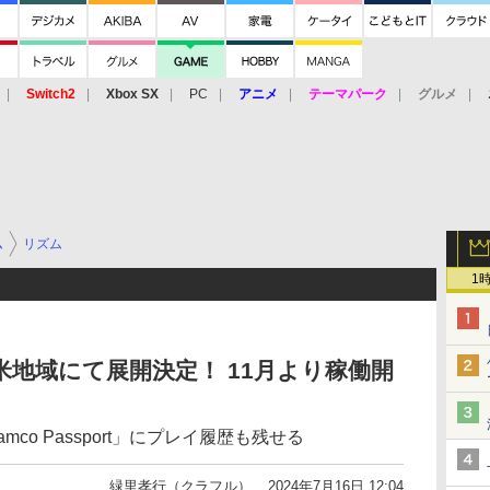
Switch2
Xbox SX
PC
アニメ
テーマパーク
グルメ
 Vita
3DS
アーケード
VR
ム
リズム
1
米地域にて展開決定！ 11月より稼働開
mco Passport」にプレイ履歴も残せる
緑里孝行（クラフル）
2024年7月16日 12:04