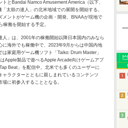
dai Namco Amusement America（以下、
ム機「太鼓の達人」の北米地域での展開を開始する。
ズメントがゲーム機の企画・開発、BNAAが現地で
から稼働を開始する予定。
人」は、2001年の稼働開始以降日本国内のみなら
に海外でも稼働中で、2023年9月からは中国内地
用ゲーム機ソフト「Taiko: Drum Master」
Apple製品で遊べるApple Arcade向けゲームアプ
Tap Beat」を配信中。北米でも多くのユーザーに
キャラクターとともに親しまれているコンテンツ
市場に初参入することとなる。