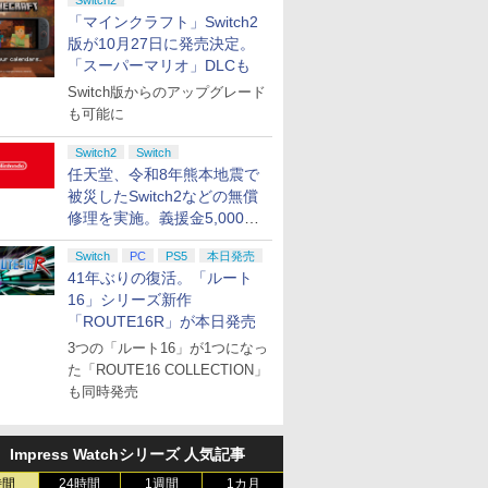
Switch2
「マインクラフト」Switch2
版が10月27日に発売決定。
「スーパーマリオ」DLCも
Switch版からのアップグレード
も可能に
Switch2
Switch
任天堂、令和8年熊本地震で
被災したSwitch2などの無償
修理を実施。義援金5,000万
円の寄付も発表
Switch
PC
PS5
本日発売
41年ぶりの復活。「ルート
16」シリーズ新作
「ROUTE16R」が本日発売
3つの「ルート16」が1つになっ
た「ROUTE16 COLLECTION」
も同時発売
Impress Watchシリーズ 人気記事
時間
24時間
1週間
1カ月