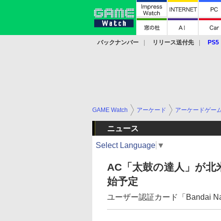
バックナンバー
リリース送付先
PS5
モバイル
eスポーツ
クラウド
PS
GAME Watch
アーケード
アーケードゲー
ニュース
Select Language
▼
AC「太鼓の達人」が北
始予定
ユーザー認証カード「Bandai Na