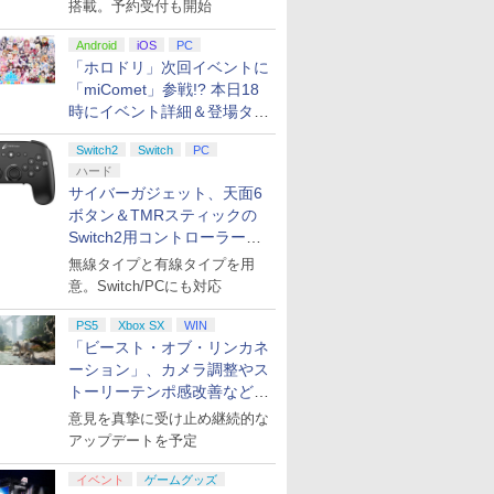
搭載。予約受付も開始
Android
iOS
PC
「ホロドリ」次回イベントに
「miComet」参戦!? 本日18
時にイベント詳細＆登場タレ
ント公開
Switch2
Switch
PC
ハード
サイバーガジェット、天面6
ボタン＆TMRスティックの
Switch2用コントローラーを9
月下旬発売！
無線タイプと有線タイプを用
意。Switch/PCにも対応
PS5
Xbox SX
WIN
「ビースト・オブ・リンカネ
ーション」、カメラ調整やス
トーリーテンポ感改善などの
アプデを1週間以内に実施
意見を真摯に受け止め継続的な
アップデートを予定
イベント
ゲームグッズ