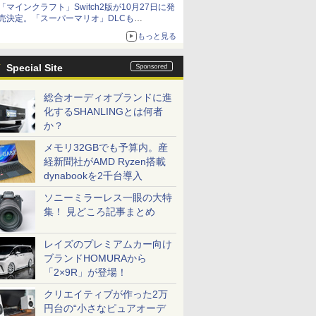
「マインクラフト」Switch2版が10月27日に発
も開始
売決定。「スーパーマリオ」DLCも
Switch版からのアップグレードも可能に
もっと見る
Special Site
総合オーディオブランドに進
化するSHANLINGとは何者
か？
メモリ32GBでも予算内。産
経新聞社がAMD Ryzen搭載
dynabookを2千台導入
ソニーミラーレス一眼の大特
集！ 見どころ記事まとめ
レイズのプレミアムカー向け
ブランドHOMURAから
「2×9R」が登場！
クリエイティブが作った2万
円台の“小さなピュアオーデ