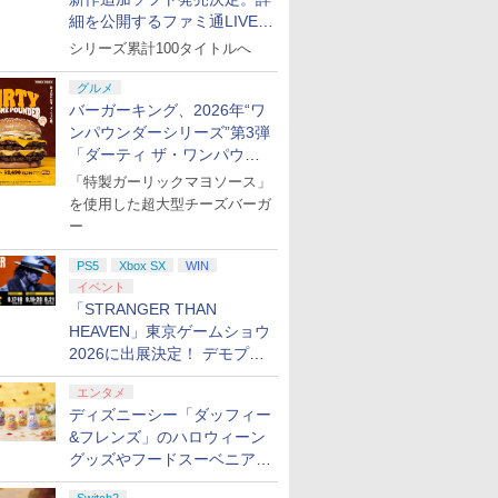
細を公開するファミ通LIVEが
8月27日20時から配信
シリーズ累計100タイトルへ
グルメ
バーガーキング、2026年“ワ
ンパウンダーシリーズ”第3弾
「ダーティ ザ・ワンパウン
ダー」を8月7日発売
「特製ガーリックマヨソース」
を使用した超大型チーズバーガ
ー
PS5
Xbox SX
WIN
イベント
「STRANGER THAN
HEAVEN」東京ゲームショウ
2026に出展決定！ デモプレ
イや体験型展示も
エンタメ
ディズニーシー「ダッフィー
&フレンズ」のハロウィーン
グッズやフードスーベニアが
8月25日より発売