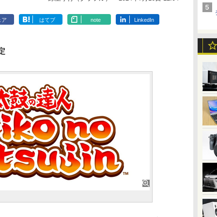
ェア
はてブ
note
LinkedIn
定