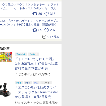
「ウマ娘のウマウマ！ケンタッキー！」フォト
レビュー カーネル・ゴルシのメッセージ入り
パッケージや描き下ろしトレカなどが登場
89
315
pic.x.com/PjnkR9vkXl
USJ、「バイオハザード」リッカーのポップコ
ーンバケツ」を9月9日より販売 頭部が開く仕
組み。味は恐怖を堪のう「味噌フレーバー」
65
207
pic.x.com/81MuXGahVM
もっと見る
新記事
Switch2
Switch
「トモコレ わくわく生活」
は約800万本！ 任天堂の決算
資料で販売本数が発表
「ぽこポケ」は127万本に
PS5
PS4
PC
ハード
「エスコン8」仕様のフライ
トスティックがThrustmaster
から登場！ 10月2日発売
ジョイスティックに振動機能を