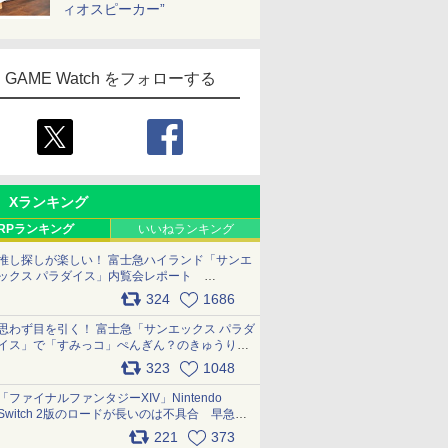
ィオスピーカー”
GAME Watch をフォローする
Xランキング
RPランキング
いいねランキング
推し探しが楽しい！ 富士急ハイランド「サンエ
ックス パラダイス」内覧会レポート
pic.x.com/p718c0QB0k
324
1686
思わず目を引く！ 富士急「サンエックス パラダ
イス」で「すみっコ」ぺんぎん？のきゅうりド
ッグを食べてみた イラストそのままのメニュ
323
1048
ー化に挑戦。これが意外にもおいしい
pic.x.com/Kgl04hZaeg
「ファイナルファンタジーXIV」Nintendo
Switch 2版のロードが長いのは不具合 早急に
アップデートできるよう対応中
221
373
pic.x.com/s9S3nRCAGa